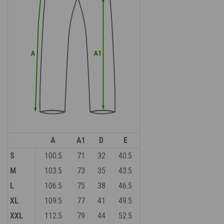
A
A1
D
E
S
100.5
71
32
40.5
M
103.5
73
35
43.5
L
106.5
75
38
46.5
XL
109.5
77
41
49.5
XXL
112.5
79
44
52.5