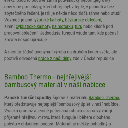
navržené pro chlapy, kteří chtějí být v teple, v pohodlí a bez
zbytečného řešení, jestli je někde něco tlačí, táhne nebo studí.
Vezmeš je pod
lyžařské kalhoty
,
běžkařské oblečení
,
zimní
cyklistické kalhoty
,
na motorku
,
túru
nebo klidně pod
pracovní oblečení. Jednoduše fungují všude tam, kde počasí
zrovna nespolupracuje.
A není to žádná anonymní výroba na druhém konci světa, ale
poctivě odvedená
práce z naší dílny
zde v České republice.
Bamboo Thermo - nejhřejivější
bambusový materiál v naší nabídce
Pánské funkční spodky
šijeme z materiálu
Bamboo Thermo
,
který představuje nejteplejší bambusový úplet v naší nabídce.
Vysoká gramáž a jemně počesaná rubová strana vytvářejí
příjemně hřejivou vrstvu, která funguje i během dlouhého
pobytu v chladném počasí. Materiál je měkký, pohodlný a