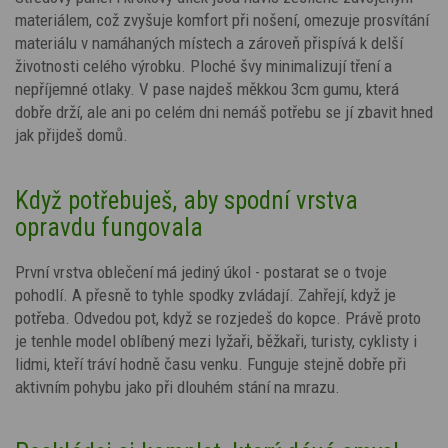
materiálem, což zvyšuje komfort při nošení, omezuje prosvítání
materiálu v namáhaných místech a zároveň přispívá k delší
životnosti celého výrobku. Ploché švy minimalizují tření a
nepříjemné otlaky. V pase najdeš měkkou 3cm gumu, která
dobře drží, ale ani po celém dni nemáš potřebu se jí zbavit hned
jak přijdeš domů.
Když potřebuješ, aby spodní vrstva
opravdu fungovala
První vrstva oblečení má jediný úkol - postarat se o tvoje
pohodlí. A přesně to tyhle spodky zvládají. Zahřejí, když je
potřeba. Odvedou pot, když se rozjedeš do kopce.
Právě proto
je tenhle model oblíbený mezi lyžaři, běžkaři, turisty, cyklisty i
lidmi, kteří tráví hodně času venku. Funguje stejně dobře při
aktivním pohybu jako při dlouhém stání na mrazu.