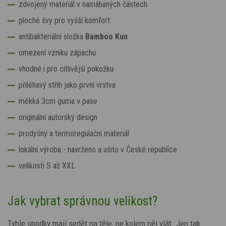
zdvojený materiál v namáhaných částech
ploché švy pro vyšší komfort
antibakteriální složka
Bamboo Kun
omezení vzniku zápachu
vhodné i pro citlivější pokožku
přiléhavý střih jako první vrstva
měkká 3cm guma v pase
originální autorský design
prodyšný a termoregulační materiál
lokální výroba - navrženo a ušito v České republice
velikosti S až XXL
Jak vybrat správnou velikost?
Tyhle spodky mají sedět na těle, ne kolem něj vlát. Jen tak