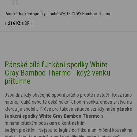
Pánské funkční spodky dlouhé WHITE GRAY Bamboo Thermo
1 216 Kč
s DPH
Pánské bílé funkční spodky White
Gray Bamboo Thermo - když venku
přituhne
Jsou dny, kdy obyčejné spodní prádlo prostě nestačí. Když ráno
mrzne, fouká nebo tě čeká několik hodin venku, chceš vrstvu na
kterou je spoleh. Právě pro takové situace vznikly naše
pánské
funkční spodky White Gray Bamboo Thermo
s
minimalistickým potiskem a kontrastním
šedým
prošitím
.
Nejsou to legíny do fitka a ani módní kousek na
efekt. Jsou to poctivé zimní podvlíkačky neboli „jégrovky“