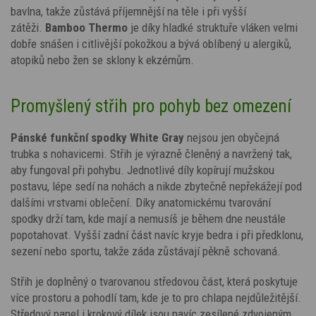
bavlna, takže zůstává příjemnější na těle i při vyšší
zátěži.
Bamboo Thermo
je díky hladké struktuře vláken velmi
dobře snášen i citlivější pokožkou a bývá oblíbený u alergiků,
atopiků nebo žen se sklony k ekzémům.
Promyšlený střih pro pohyb bez omezení
Pánské funkční spodky White Gray
nejsou jen obyčejná
trubka s nohavicemi. S
třih je výrazně členěný a navržený tak,
aby fungoval při pohybu. Jednotlivé díly kopírují mužskou
postavu, lépe sedí na nohách a nikde zbytečně nepřekážejí pod
dalšími vrstvami oblečení. Díky anatomickému tvarování
spodky drží tam, kde mají a nemusíš je během dne neustále
popotahovat. Vyšší zadní část navíc kryje bedra i při předklonu,
sezení nebo sportu, takže záda zůstávají pěkně schovaná.
Střih je doplněný o tvarovanou středovou část, která poskytuje
více prostoru a pohodlí tam, kde je to pro chlapa nejdůležitější.
Středový panel i krokový dílek jsou navíc zesílené zdvojeným