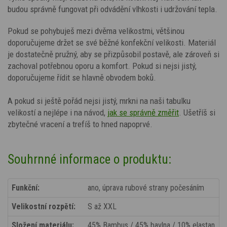
budou správně fungovat při odvádění vlhkosti i udržování tepla.
Pokud se pohybuješ mezi dvěma velikostmi, většinou
doporučujeme držet se své běžné konfekční velikosti. Materiál
je dostatečně pružný, aby se přizpůsobil postavě, ale zároveň si
zachoval potřebnou oporu a komfort. Pokud si nejsi jistý,
doporučujeme řídit se hlavně obvodem boků.
A pokud si ještě pořád nejsi jistý, mrkni na naši tabulku
velikostí a nejlépe i na návod,
jak se správně změřit
. Ušetříš si
zbytečné vracení a trefíš to hned napoprvé.
Souhrnné informace o produktu:
Funkční:
ano, úprava rubové strany počesáním
Velikostní rozpětí:
S až XXL
Složení materiálu:
45% Bambus / 45% bavlna / 10% elastan