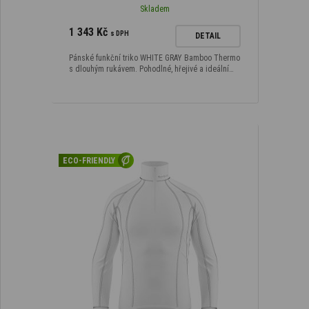
Skladem
1 343 Kč
s DPH
DETAIL
Pánské funkční triko WHITE GRAY Bamboo Thermo
s dlouhým rukávem. Pohodlné, hřejivé a ideální…
ECO-FRIENDLY