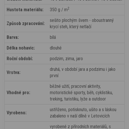
2
Hustota materiálu:
350 g / m
sešito plochým švem - oboustranný
Způsob zpracování:
krycí steh, který netlačí
Barva:
bílá
Délka nohavic:
dlouhé
Roční období:
podzim, zima, jaro
druhá, v období jara a podzimu i jako
Vrstva:
první
běžné užití, pracovní aktivity,
Vhodné pro:
motoristické sporty, běh, cyklistiku,
treking, turistiku, lyže a outdoor
ustřiženo, potisknuto, ušito a s láskou
Vyrobeno:
zabaleno v naší dílně v Letovicích
vyrobené z přírodních materiálů, s