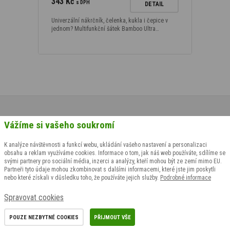
343 Kč
s DPH
DETAIL
Univerzální nákrčník, čelenka, kukla i čepice v
jednom? Multifunkční šátek Bamboo Ultra…
Vážíme si vašeho soukromí
Chcete o všem vědět jako první?
K analýze návštěvnosti a funkcí webu, ukládání vašeho nastavení a personalizaci
obsahu a reklam využíváme cookies. Informace o tom, jak náš web používáte, sdílíme se
Chcete vědět jako první o slevách nebo třeba o nových
svými partnery pro sociální média, inzerci a analýzy, kteří mohou být ze zemí mimo EU.
produktech v našem eshopu? Přihlaste se k odběru novinek.
Partneři tyto údaje mohou zkombinovat s dalšími informacemi, které jste jim poskytli
nebo které získali v důsledku toho, že používáte jejich služby.
Podrobné informace
Spravovat cookies
Souhlasím se
zpracováním osobních údajů
pro
marketingové účely
POUZE NEZBYTNÉ COOKIES
PŘIJMOUT VŠE