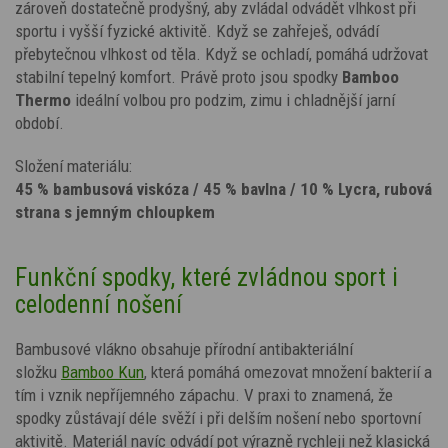
zároveň dostatečně prodyšný, aby zvládal odvádět vlhkost při
sportu i vyšší fyzické aktivitě.
Když se zahřeješ, odvádí
přebytečnou vlhkost od těla. Když se ochladí, pomáhá udržovat
stabilní tepelný komfort. Právě proto jsou spodky
Bamboo
Thermo
ideální volbou pro podzim, zimu i chladnější jarní
období.
Složení materiálu:
45 % bambusová viskóza / 45 % bavlna / 10 % Lycra, rubová
strana s jemným chloupkem
Funkční spodky, které zvládnou sport i
celodenní nošení
Bambusové vlákno obsahuje přírodní antibakteriální
složku
Bamboo Kun
, která pomáhá omezovat množení bakterií a
tím i vznik nepříjemného zápachu. V praxi to znamená, že
spodky zůstávají déle svěží i při delším nošení nebo sportovní
aktivitě. Materiál navíc odvádí pot výrazně rychleji než klasická