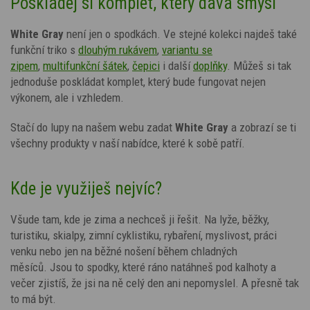
Poskládej si komplet, který dává smysl
White Gray
není jen o spodkách. Ve stejné kolekci najdeš také
funkční triko s
dlouhým rukávem
,
variantu se
zipem
,
multifunkční šátek
,
čepici
i další
doplňky
. Můžeš si tak
jednoduše poskládat komplet, který bude fungovat nejen
výkonem, ale i vzhledem.
Stačí do lupy na našem webu zadat
White Gray
a zobrazí se ti
všechny produkty v naší nabídce, které k sobě patří.
Kde je využiješ nejvíc?
Všude tam, kde je zima a nechceš ji řešit. Na lyže, běžky,
turistiku, skialpy, zimní cyklistiku, rybaření, myslivost, práci
venku nebo jen na běžné nošení během chladných
měsíců.
Jsou to spodky, které ráno natáhneš pod kalhoty a
večer zjistíš, že jsi na ně celý den ani nepomyslel. A přesně tak
to má být.