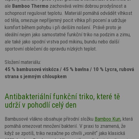
ale
Bamboo Thermo
zachovává velmi dobrou prodyšnost a
schopnost regulovat teplotu. Materiál pomáhá odvádět vlhkost
od těla, omezuje nepříjemný pocit vlhka při pocení a udržuje
komfort během pohybu i při delším nošení. Právě proto je
ideální nejen jako samostatné funkční triko na podzim a zimu,
ale také jako spodní vrstva pod mikinu, bundu nebo další
sportovní oblečení do opravdu nízkých teplot.
Složení materiálu:
45 % bambusová viskóza / 45 % bavlna / 10 % Lycra, rubová
strana s jemným chloupkem
Antibakteriální funkční triko, které tě
udrží v pohodlí celý den
Bambusové vlákno obsahuje přírodní složku
Bamboo Kun
, která
pomáhá omezovat množení bakterií. V praxi to znamená, že
když se zpotíš, triko nezačne po chvíli „vonět“ jako klasická