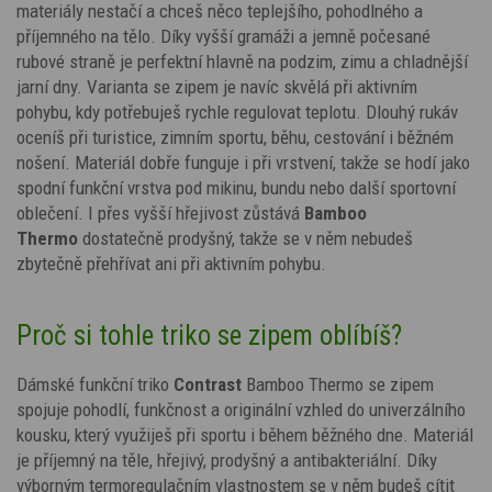
materiály nestačí a chceš něco teplejšího, pohodlného a
příjemného na tělo. Díky vyšší gramáži a jemně počesané
rubové straně je perfektní hlavně na podzim, zimu a chladnější
jarní dny. Varianta se zipem je navíc skvělá při aktivním
pohybu, kdy potřebuješ rychle regulovat teplotu. Dlouhý rukáv
oceníš při turistice, zimním sportu, běhu, cestování i běžném
nošení. Materiál dobře funguje i při vrstvení, takže se hodí jako
spodní funkční vrstva pod mikinu, bundu nebo další sportovní
oblečení. I přes vyšší hřejivost zůstává
Bamboo
Thermo
dostatečně prodyšný, takže se v něm nebudeš
zbytečně přehřívat ani při aktivním pohybu.
Proč si tohle triko se zipem oblíbíš?
Dámské funkční triko
Contrast
Bamboo Thermo se zipem
spojuje pohodlí, funkčnost a originální vzhled do univerzálního
kousku, který využiješ při sportu i během běžného dne. Materiál
je příjemný na těle, hřejivý, prodyšný a antibakteriální. Díky
výborným termoregulačním vlastnostem se v něm budeš cítit