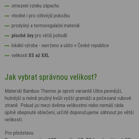
omezení vzniku zápachu
vhodné i pro citlivější pokožku
prodyšný a termoregulační materiál
ploché švy
pro větší pohodlí
lokální výroba - navrženo a ušito v České republice
velikosti
XS až XXL
Jak vybrat správnou velikost?
Materiál Bamboo Thermo je oproti variantě Ultra pevnější,
hutnější a méně pružný kvůli vyšší gramáži a počesané rubové
straně. Pokud jsi mezi dvěma velikostmi nebo nemáš ráda
úplně obepnuté oblečení, určitě doporučujeme sáhnout po větší
velikosti.
Pro představu: