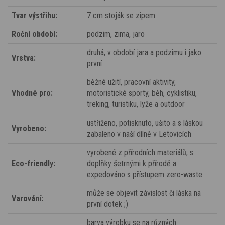
Tvar výstřihu:
7 cm stoják se zipem
Roční období:
podzim, zima, jaro
druhá, v období jara a podzimu i jako
Vrstva:
první
běžné užití, pracovní aktivity,
Vhodné pro:
motoristické sporty, běh, cyklistiku,
treking, turistiku, lyže a outdoor
ustřiženo, potisknuto, ušito a s láskou
Vyrobeno:
zabaleno v naší dílně v Letovicích
vyrobené z přírodních materiálů, s
Eco-friendly:
doplňky šetrnými k přírodě a
expedováno s přístupem zero-waste
může se objevit závislost či láska na
Varování:
první dotek ;)
barva výrobku se na různých