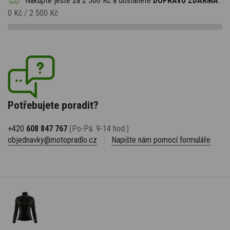
Nakupte ještě za
2 500 Kč
a dostanete
DOPRAVU ZDARMA
.
0 Kč
/
2 500 Kč
Potřebujete poradit?
+420
608 847 767
(Po-Pá: 9-14 hod.)
objednavky@motopradlo.cz
|
Napište nám pomocí formuláře