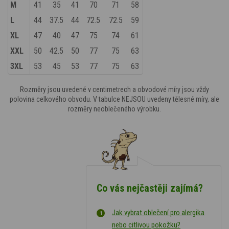
M
41
35
41
70
71
58
L
44
37.5
44
72.5
72.5
59
XL
47
40
47
75
74
61
XXL
50
42.5
50
77
75
63
3XL
53
45
53
77
75
63
Rozměry jsou uvedené v centimetrech a obvodové míry jsou vždy
polovina celkového obvodu. V tabulce NEJSOU uvedeny tělesné míry, ale
rozměry neoblečeného výrobku.
Co vás nejčastěji zajímá?
Jak vybrat oblečení pro alergika
nebo citlivou pokožku?