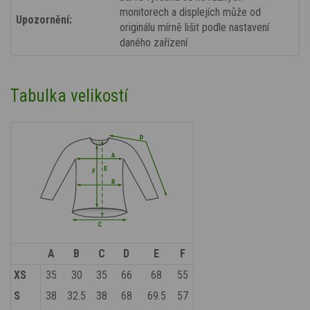
monitorech a displejích může od
Upozornění:
originálu mírně lišit podle nastavení
daného zařízení
Tabulka velikostí
A
B
C
D
E
F
XS
35
30
35
66
68
55
S
38
32.5
38
68
69.5
57