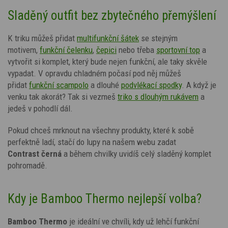
Sladěný outfit bez zbytečného přemýšlení
K triku můžeš přidat
multifunkční šátek
se stejným
motivem,
funkční čelenku
,
čepici
nebo třeba
sportovní top
a
vytvořit si komplet, který bude nejen funkční, ale taky skvěle
vypadat. V opravdu chladném počasí pod něj můžeš
přidat
funkční scampolo
a dlouhé
podvlékací spodky
.
A když je
venku tak akorát? Tak si vezmeš
triko s dlouhým rukávem
a
jedeš v pohodlí dál.
Pokud chceš mrknout na všechny produkty, které k sobě
perfektně ladí, stačí do lupy na našem webu zadat
Contrast
černá
a během chvilky uvidíš celý sladěný komplet
pohromadě.
Kdy je Bamboo Thermo nejlepší volba?
Bamboo Thermo
je ideální ve chvíli, kdy už lehčí funkční