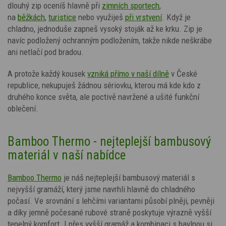
dlouhý zip oceníš hlavně při
zimních sportech
,
na
běžkách
,
turistice
nebo využiješ
při vrstvení
. Když je
chladno, jednoduše zapneš vysoký stoják až ke krku. Zip je
navíc podložený ochranným podložením, takže nikde neškrábe
ani netlačí pod bradou.
A protože každý kousek
vzniká přímo v naší dílně
v České
republice, nekupuješ žádnou sériovku, kterou má kde kdo z
druhého konce světa, ale poctivě navržené a ušité funkční
oblečení.
Bamboo Thermo - nejteplejší bambusový
materiál v naší nabídce
Bamboo Thermo
je náš nejteplejší bambusový materiál s
nejvyšší gramáží, který jsme navrhli hlavně do chladného
počasí. Ve srovnání s lehčími variantami působí plněji, pevněji
a díky jemně počesané rubové straně poskytuje výrazně vyšší
tepelný komfort. I přes vyšší gramáž
a kombinaci s bavlnou
si