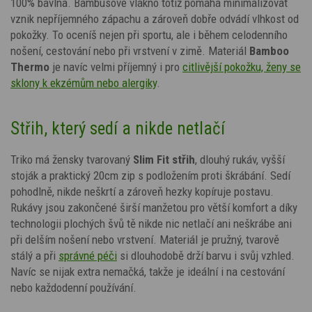
100% bavlna. Bambusové vlákno totiž pomáhá minimalizovat
vznik nepříjemného zápachu a zároveň dobře odvádí vlhkost od
pokožky. To oceníš nejen při sportu, ale i během celodenního
nošení, cestování nebo při vrstvení v zimě. Materiál
Bamboo
Thermo
je navíc velmi příjemný i pro
citlivější pokožku, ženy se
sklony k ekzémům nebo alergiky
.
Střih, který sedí a nikde netlačí
Triko má žensky tvarovaný
Slim Fit střih
, dlouhý rukáv, vyšší
stoják a praktický 20cm zip s podložením proti škrábání. Sedí
pohodlně, nikde neškrtí a zároveň hezky kopíruje postavu.
Rukávy jsou zakončené širší manžetou pro větší komfort a díky
technologii plochých švů tě nikde nic netlačí ani neškrábe ani
při delším nošení nebo vrstvení.
Materiál je pružný, tvarově
stálý a při
správné péči
si dlouhodobě drží barvu i svůj vzhled.
Navíc se nijak extra nemačká, takže je ideální i na cestování
nebo každodenní používání.