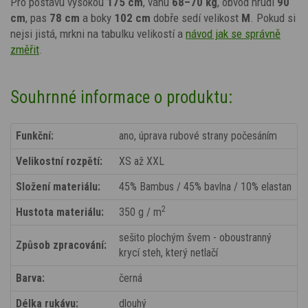
Pro postavu vysokou
175 cm
, váhu
68–70 kg
, obvod hrudi
90
cm
, pas
78 cm
a boky
102 cm
dobře sedí velikost
M
. Pokud si
nejsi jistá, mrkni na tabulku velikostí a
návod jak se správně
změřit
.
Souhrnné informace o produktu:
Funkční:
ano, úprava rubové strany počesáním
Velikostní rozpětí:
XS až XXL
Složení materiálu:
45% Bambus / 45% bavlna / 10% elastan
2
Hustota materiálu:
350 g / m
sešito plochým švem - oboustranný
Způsob zpracování:
krycí steh, který netlačí
Barva:
černá
Délka rukávu:
dlouhý