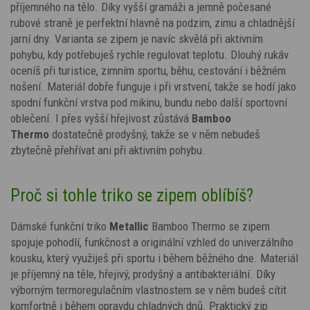
příjemného na tělo. Díky vyšší gramáži a jemně počesané
rubové straně je perfektní hlavně na podzim, zimu a chladnější
jarní dny. Varianta se zipem je navíc skvělá při aktivním
pohybu, kdy potřebuješ rychle regulovat teplotu. Dlouhý rukáv
oceníš při turistice, zimním sportu, běhu, cestování i běžném
nošení. Materiál dobře funguje i při vrstvení, takže se hodí jako
spodní funkční vrstva pod mikinu, bundu nebo další sportovní
oblečení. I přes vyšší hřejivost zůstává
Bamboo
Thermo
dostatečně prodyšný, takže se v něm nebudeš
zbytečně přehřívat ani při aktivním pohybu.
Proč si tohle triko se zipem oblíbíš?
Dámské funkční triko
Metallic
Bamboo Thermo se zipem
spojuje pohodlí, funkčnost a originální vzhled do univerzálního
kousku, který využiješ při sportu i během běžného dne. Materiál
je příjemný na těle, hřejivý, prodyšný a antibakteriální. Díky
výborným termoregulačním vlastnostem se v něm budeš cítit
komfortně i během opravdu chladných dnů. Praktický zip