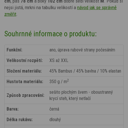
cm
, pas
78 cm
a boky
102 cm
dobře sedí velikost
M
. Pokud si
nejsi jistá, mrkni na tabulku velikostí a
návod jak se správně
změřit
.
Souhrnné informace o produktu:
Funkční:
ano, úprava rubové strany počesáním
Velikostní rozpětí:
XS až XXL
Složení materiálu:
45% Bambus / 45% bavlna / 10% elastan
2
Hustota materiálu:
350 g / m
sešito plochým švem - oboustranný
Způsob zpracování:
krycí steh, který netlačí
Barva:
černá
Délka rukávu:
dlouhý