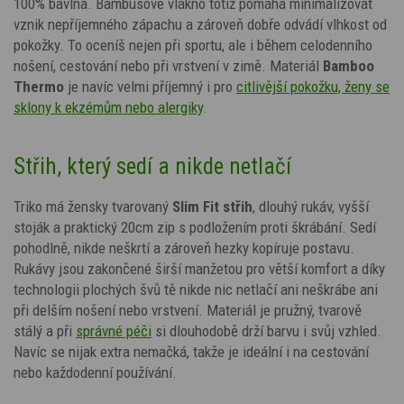
100% bavlna. Bambusové vlákno totiž pomáhá minimalizovat
vznik nepříjemného zápachu a zároveň dobře odvádí vlhkost od
pokožky. To oceníš nejen při sportu, ale i během celodenního
nošení, cestování nebo při vrstvení v zimě. Materiál
Bamboo
Thermo
je navíc velmi příjemný i pro
citlivější pokožku, ženy se
sklony k ekzémům nebo alergiky
.
Střih, který sedí a nikde netlačí
Triko má žensky tvarovaný
Slim Fit střih
, dlouhý rukáv, vyšší
stoják a praktický 20cm zip s podložením proti škrábání. Sedí
pohodlně, nikde neškrtí a zároveň hezky kopíruje postavu.
Rukávy jsou zakončené širší manžetou pro větší komfort a díky
technologii plochých švů tě nikde nic netlačí ani neškrábe ani
při delším nošení nebo vrstvení.
Materiál je pružný, tvarově
stálý a při
správné péči
si dlouhodobě drží barvu i svůj vzhled.
Navíc se nijak extra nemačká, takže je ideální i na cestování
nebo každodenní používání.