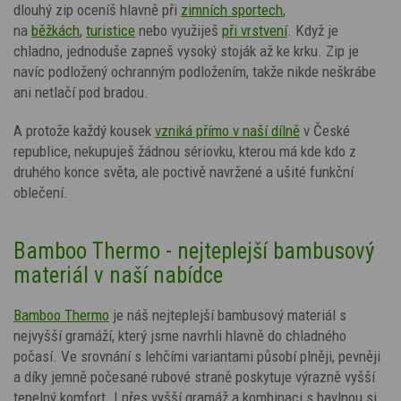
dlouhý zip oceníš hlavně při
zimních sportech
,
na
běžkách
,
turistice
nebo využiješ
při vrstvení
. Když je
chladno, jednoduše zapneš vysoký stoják až ke krku. Zip je
navíc podložený ochranným podložením, takže nikde neškrábe
ani netlačí pod bradou.
A protože každý kousek
vzniká přímo v naší dílně
v České
republice, nekupuješ žádnou sériovku, kterou má kde kdo z
druhého konce světa, ale poctivě navržené a ušité funkční
oblečení.
Bamboo Thermo - nejteplejší bambusový
materiál v naší nabídce
Bamboo Thermo
je náš nejteplejší bambusový materiál s
nejvyšší gramáží, který jsme navrhli hlavně do chladného
počasí. Ve srovnání s lehčími variantami působí plněji, pevněji
a díky jemně počesané rubové straně poskytuje výrazně vyšší
tepelný komfort. I přes vyšší gramáž
a kombinaci s bavlnou
si