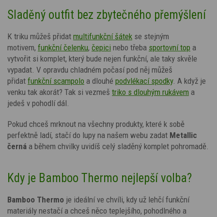
Sladěný outfit bez zbytečného přemýšlení
K triku můžeš přidat
multifunkční šátek
se stejným
motivem,
funkční čelenku
,
čepici
nebo třeba
sportovní top
a
vytvořit si komplet, který bude nejen funkční, ale taky skvěle
vypadat. V opravdu chladném počasí pod něj můžeš
přidat
funkční scampolo
a dlouhé
podvlékací spodky
.
A když je
venku tak akorát? Tak si vezmeš
triko s dlouhým rukávem
a
jedeš v pohodlí dál.
Pokud chceš mrknout na všechny produkty, které k sobě
perfektně ladí, stačí do lupy na našem webu zadat
Metallic
černá
a během chvilky uvidíš celý sladěný komplet pohromadě.
Kdy je Bamboo Thermo nejlepší volba?
Bamboo Thermo
je ideální ve chvíli, kdy už lehčí funkční
materiály nestačí a chceš něco teplejšího, pohodlného a