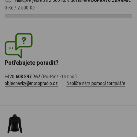
Nakupte ještě za
2 500 Kč
a dostanete
DOPRAVU ZDARMA
.
0 Kč
/
2 500 Kč
Potřebujete poradit?
+420
608 847 767
(Po-Pá: 9-14 hod.)
objednavky@motopradlo.cz
|
Napište nám pomocí formuláře