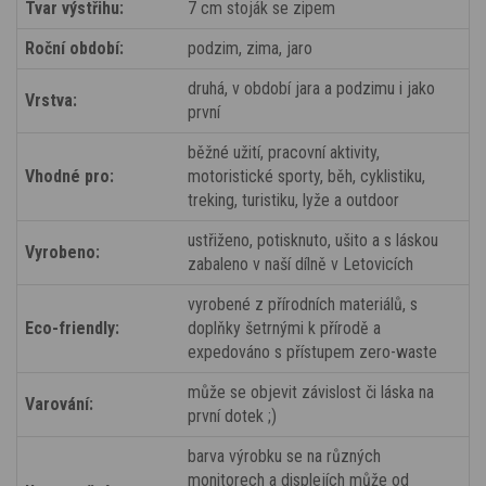
Tvar výstřihu:
7 cm stoják se zipem
Roční období:
podzim, zima, jaro
druhá, v období jara a podzimu i jako
Vrstva:
první
běžné užití, pracovní aktivity,
Vhodné pro:
motoristické sporty, běh, cyklistiku,
treking, turistiku, lyže a outdoor
ustřiženo, potisknuto, ušito a s láskou
Vyrobeno:
zabaleno v naší dílně v Letovicích
vyrobené z přírodních materiálů, s
Eco-friendly:
doplňky šetrnými k přírodě a
expedováno s přístupem zero-waste
může se objevit závislost či láska na
Varování:
první dotek ;)
barva výrobku se na různých
monitorech a displejích může od