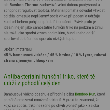
ale
Bamboo Thermo
zachovává velmi dobrou prodyšnost a
schopnost regulovat teplotu. Materiál pomáhá odvádět vlhkost
od těla, omezuje nepříjemný pocit vlhka při pocení a udržuje
komfort během pohybu i při delším nošení. Právě proto je
ideální nejen jako samostatné funkční triko na podzim a zimu,
ale také jako spodní vrstva pod mikinu, bundu nebo další
sportovní oblečení do opravdu nízkých teplot.
Složení materiálu:
45 % bambusová viskóza / 45 % bavlna / 10 % Lycra, rubová
strana s jemným chloupkem
Antibakteriální funkční triko, které tě
udrží v pohodlí celý den
Bambusové vlákno obsahuje přírodní složku
Bamboo Kun
, která
pomáhá omezovat množení bakterií. V praxi to znamená, že
když se zpotíš, triko nezačne po chvíli „vonět“ jako klasická