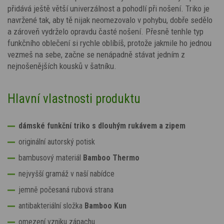
přidává ještě větší univerzálnost a pohodlí při nošení. Triko je
navržené tak, aby tě nijak neomezovalo v pohybu, dobře sedělo
a zároveň vydrželo opravdu časté nošení. Přesně tenhle typ
funkčního oblečení si rychle oblíbíš, protože jakmile ho jednou
vezmeš na sebe, začne se nenápadně stávat jedním z
nejnošenějších kousků v šatníku.
Hlavní vlastnosti produktu
dámské funkční triko s dlouhým rukávem a zipem
originální autorský potisk
bambusový materiál
Bamboo Thermo
nejvyšší gramáž v naší nabídce
jemně počesaná rubová strana
antibakteriální složka
Bamboo Kun
omezení vzniku zápachu