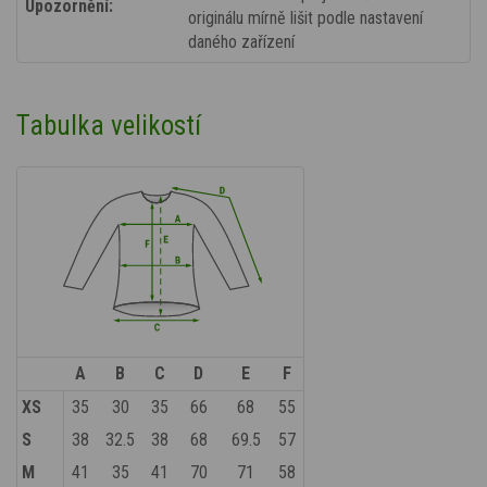
Upozornění:
originálu mírně lišit podle nastavení
daného zařízení
Tabulka velikostí
A
B
C
D
E
F
XS
35
30
35
66
68
55
S
38
32.5
38
68
69.5
57
M
41
35
41
70
71
58