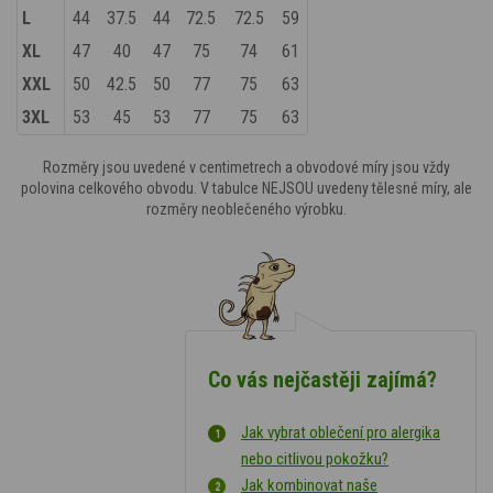
L
44
37.5
44
72.5
72.5
59
XL
47
40
47
75
74
61
XXL
50
42.5
50
77
75
63
3XL
53
45
53
77
75
63
Rozměry jsou uvedené v centimetrech a obvodové míry jsou vždy
polovina celkového obvodu. V tabulce NEJSOU uvedeny tělesné míry, ale
rozměry neoblečeného výrobku.
Co vás nejčastěji zajímá?
Jak vybrat oblečení pro alergika
nebo citlivou pokožku?
Jak kombinovat naše