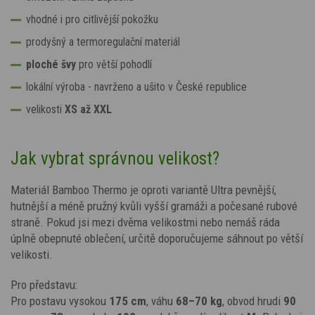
vhodné i pro citlivější pokožku
prodyšný a termoregulační materiál
ploché švy
pro větší pohodlí
lokální výroba - navrženo a ušito v České republice
velikosti
XS až XXL
Jak vybrat správnou velikost?
Materiál Bamboo Thermo je oproti variantě Ultra pevnější,
hutnější a méně pružný kvůli vyšší gramáži a počesané rubové
straně. Pokud jsi mezi dvěma velikostmi nebo nemáš ráda
úplně obepnuté oblečení, určitě doporučujeme sáhnout po větší
velikosti.
Pro představu:
Pro postavu vysokou
175 cm
, váhu
68–70 kg
, obvod hrudi
90