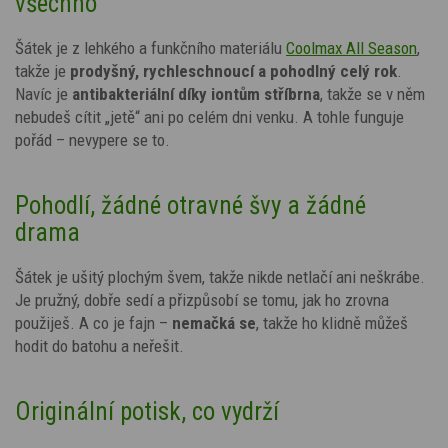
všechno
Šátek je z lehkého a funkčního materiálu
Coolmax All Season
,
takže je
prodyšný, rychleschnoucí a pohodlný celý rok
.
Navíc je
antibakteriální díky
iontům stříbrna
, takže se v něm
nebudeš cítit „jetě“ ani po celém dni venku. A tohle funguje
pořád – nevypere se to.
Pohodlí, žádné otravné švy a žádné
drama
Šátek je ušitý plochým švem, takže nikde netlačí ani neškrábe.
Je pružný, dobře sedí a přizpůsobí se tomu, jak ho zrovna
použiješ. A co je fajn –
nemačká se
, takže ho klidně můžeš
hodit do batohu a neřešit.
Originální potisk, co vydrží