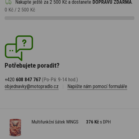
Nakupte ještě za
2 500 Kč
a dostanete
DOPRAVU ZDARMA
.
0 Kč
/
2 500 Kč
Potřebujete poradit?
+420
608 847 767
(Po-Pá: 9-14 hod.)
objednavky@motopradlo.cz
|
Napište nám pomocí formuláře
Multifunkční šátek WINGS
376 Kč
s DPH