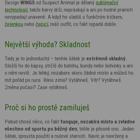
Design
WINGS
od Suspect Animal je dělaný
sublimační
technologií
, takže barvy drží, nepraskají a ani po hodně praních
nevypadají unaveně. A když ho sladíš s funkčním tričkem,
čelenkou
nebo
čepicí
, máš outfit, co fakt vypadá dobře.
Největší výhoda? Skladnost
Tady je to jednoduchý – tenhle šátek je
extrémně skladný
.
Složíš ho do kapsy, strčíš do batohu, bundy nebo ledvinky a ani
o něm nevíš. Je lehký, nezabere skoro žádné místo a můžeš ho
mít pořád po ruce. Ráno zima? Vytáhneš. Vítr? Vytáhneš.
Změna počasí? Zase vytáhneš.
Proč si ho prostě zamiluješ
Pokud chceš něco, co fakt
funguje, nezabírá místo a zvládne
všechno od sportu po běžný den
, tohle je přesně ono. Jeden
šátek, spousta použití a nulové starosti. Navíc je navržený a