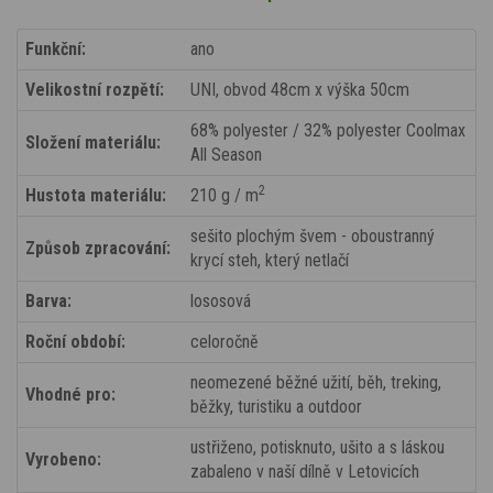
Funkční:
ano
Velikostní rozpětí:
UNI, obvod 48cm x výška 50cm
68% polyester / 32% polyester Coolmax
Složení materiálu:
All Season
2
Hustota materiálu:
210 g / m
sešito plochým švem - oboustranný
Způsob zpracování:
krycí steh, který netlačí
Barva:
lososová
Roční období:
celoročně
neomezené běžné užití, běh, treking,
Vhodné pro:
běžky, turistiku a outdoor
ustřiženo, potisknuto, ušito a s láskou
Vyrobeno:
zabaleno v naší dílně v Letovicích