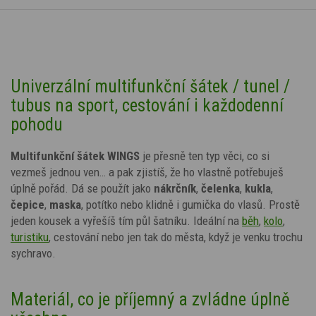
Univerzální multifunkční šátek / tunel /
tubus na sport, cestování i každodenní
pohodu
Multifunkční šátek WINGS
je přesně ten typ věci, co si
vezmeš jednou ven… a pak zjistíš, že ho vlastně potřebuješ
úplně pořád. Dá se použít jako
nákrčník
,
čelenka
,
kukla
,
čepice
,
maska
, potítko nebo klidně i gumička do vlasů. Prostě
jeden kousek a vyřešíš tím půl šatníku. Ideální na
běh
,
kolo
,
turistiku
, cestování nebo jen tak do města, když je venku trochu
sychravo.
Materiál, co je příjemný a zvládne úplně