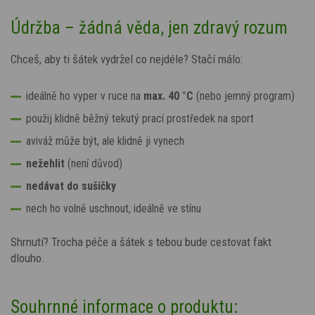
Údržba – žádná věda, jen zdravý rozum
Chceš, aby ti šátek vydržel co nejdéle? Stačí málo:
ideálně ho vyper v ruce na
max. 40 °C
(nebo jemný program)
použij klidně běžný tekutý prací prostředek na sport
aviváž může být, ale klidně ji vynech
nežehlit
(není důvod)
nedávat do sušičky
nech ho volně uschnout, ideálně ve stínu
Shrnutí? Trocha péče a šátek s tebou bude cestovat fakt
dlouho.
Souhrnné informace o produktu: