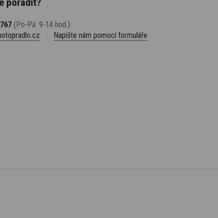
e poradit?
 767
(Po-Pá: 9-14 hod.)
otopradlo.cz
|
Napište nám pomocí formuláře