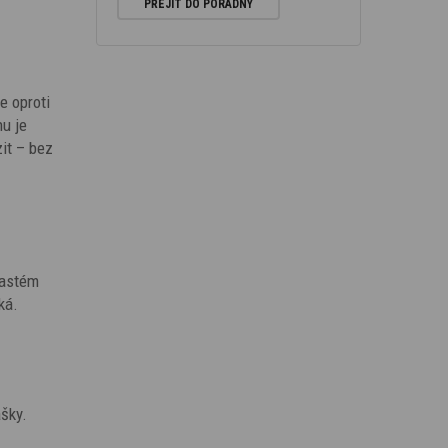
PŘEJÍT DO PORADNY
e oproti
hu je
it – bez
častém
ká.
ašky.