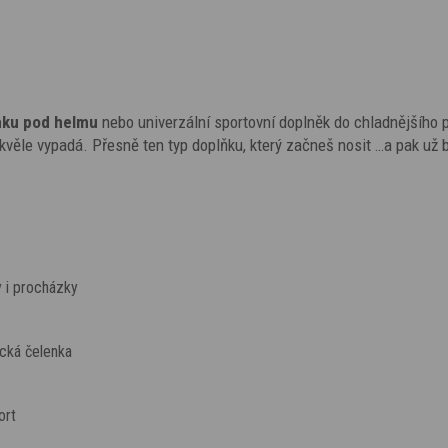
nku pod helmu
nebo univerzální sportovní doplněk do chladnějšího 
ě skvěle vypadá. Přesně ten typ doplňku, který začneš nosit …a pak už 
 i procházky
ecká čelenka
ort