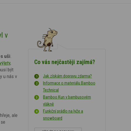
l v
s uši
.
Co vás nejčastěji zajímá?
výlety
,
usí být
y u nás v
Jak získám dopravu zdarma?
Informace o materiálu Bamboo
Technical
Bamboo Kun v bambusovém
vlákně
Funkční prádlo na lyže a
řeje, ale
snowboard
 se