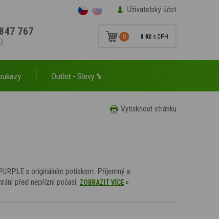
Uživatelský účet
847 767
0
0 Kč
s DPH
.)
oukazy
Outlet - Slevy %
Vytisknout stránku
PURPLE s originálním potiskem. Příjemný a
hrání před nepřízní počasí.
»
ZOBRAZIT VÍCE