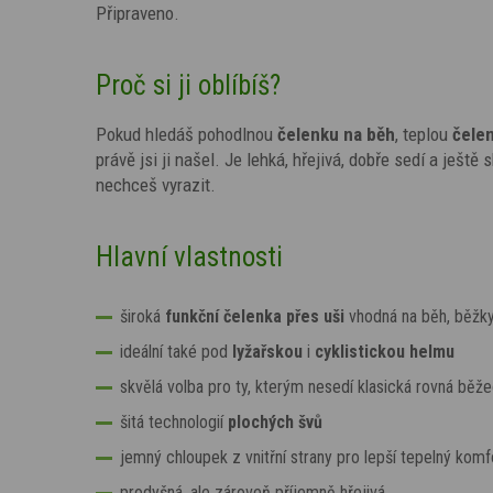
Připraveno.
Proč si ji oblíbíš?
Pokud hledáš pohodlnou
čelenku na běh
, teplou
čele
právě jsi ji našel. Je lehká, hřejivá, dobře sedí a ješt
nechceš vyrazit.
Hlavní vlastnosti
široká
funkční čelenka přes uši
vhodná na běh, běžky
ideální také pod
lyžařskou
i
cyklistickou helmu
skvělá volba pro ty, kterým nesedí klasická rovná běž
šitá technologií
plochých švů
jemný chloupek z vnitřní strany pro lepší tepelný komf
prodyšná, ale zároveň příjemně hřejivá