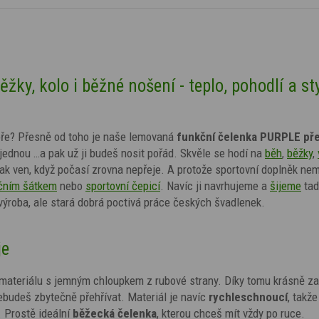
ky, kolo i běžné nošení - teplo, pohodlí a sty
dobře? Přesně od toho je naše lemovaná
funkční čelenka PURPLE pře
jednou …a pak už ji budeš nosit pořád. Skvěle se hodí na
běh
,
běžky
,
tak ven, když počasí zrovna nepřeje. A protože sportovní doplněk nem
čním šátkem
nebo
sportovní čepicí
. Navíc ji navrhujeme a
šijeme
tad
ýroba, ale stará dobrá poctivá práce českých švadlenek.
je
materiálu s jemným chloupkem z rubové strany. Díky tomu krásně zah
nebudeš zbytečně přehřívat. Materiál je navíc
rychleschnoucí
, takže
. Prostě ideální
běžecká čelenka
, kterou chceš mít vždy po ruce.