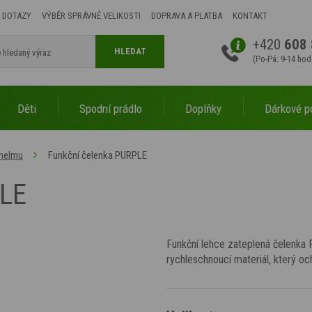
 DOTAZY
VÝBĚR SPRÁVNÉ VELIKOSTI
DOPRAVA A PLATBA
KONTAKT
+420
608 
HLEDAT
(Po-Pá: 9-14 hod
Děti
Spodní prádlo
Doplňky
Dárkové p
Funkční čelenka PURPLE
 helmu
PLE
Funkční lehce zateplená čelenka 
rychleschnoucí materiál, který oc