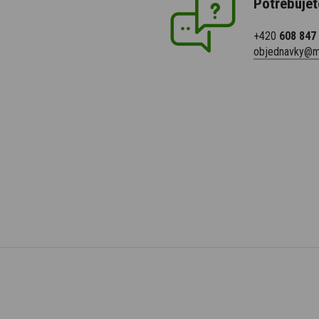
Potřebujet
+420
608 847
objednavky@m