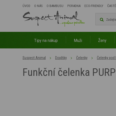
ÚVOD
O NÁS
O BAMBUSU
PORADNA
ECO-FRIENDLY
ČASTÉ
Tipy na nákup
Muži
Ženy
Suspect Animal
Doplňky
Čelenky
Čelenky pod
Funkční čelenka PUR