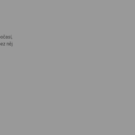
počasí,
bez něj