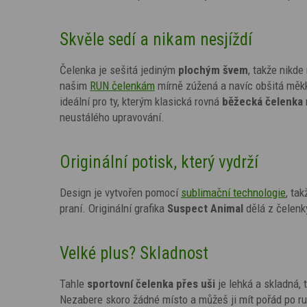
Skvěle sedí a nikam nesjíždí
Čelenka je sešitá jediným
plochým švem
, takže nikde
našim
RUN čelenkám
mírně zúžená a navíc obšitá měkko
ideální pro ty, kterým klasická rovná
běžecká čelenka
neustálého upravování.
Originální potisk, který vydrží
Design je vytvořen pomocí
sublimační technologie
,
tak
praní. Originální grafika
Suspect Animal
dělá z čelenk
Velké plus? Skladnost
Tahle
sportovní čelenka přes uši
je lehká a skladná,
Nezabere skoro žádné místo a můžeš ji mít pořád po 