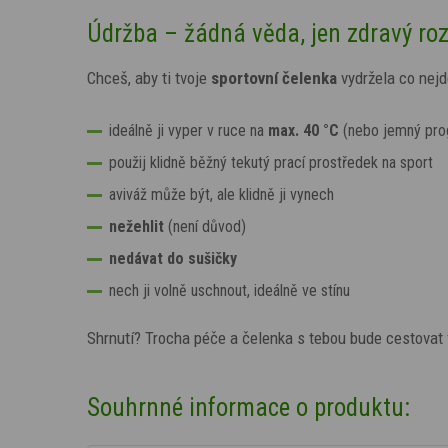
Údržba – žádná věda, jen zdravý r
Chceš, aby ti tvoje
sportovní čelenka
vydržela co nejd
ideálně ji vyper v ruce na
max. 40 °C
(nebo jemný pro
použij klidně běžný tekutý prací prostředek na sport
aviváž může být, ale klidně ji vynech
nežehlit
(není důvod)
nedávat do sušičky
nech ji volně uschnout, ideálně ve stínu
Shrnutí? Trocha péče a čelenka s tebou bude cestovat 
Souhrnné informace o produktu: