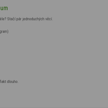
ozum
éle? Stačí pár jednoduchých věcí.
gram)
fakt dlouho.