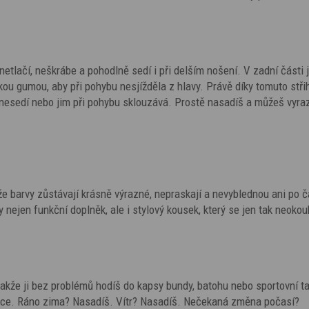
 netlačí, neškrábe a pohodlně sedí i při delším nošení. V zadní části j
u gumou, aby při pohybu nesjížděla z hlavy. Právě díky tomuto stři
nesedí nebo jim při pohybu sklouzává. Prostě nasadíš a můžeš vyraz
že barvy zůstávají krásně výrazné, nepraskají a nevyblednou ani po 
y nejen funkční doplněk, ale i stylový kousek, který se jen tak neokou
 takže ji bez problémů hodíš do kapsy bundy, batohu nebo sportovní t
ruce. Ráno zima? Nasadíš. Vítr? Nasadíš. Nečekaná změna počasí?