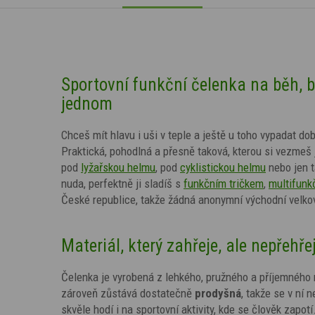
Sportovní funkční čelenka na běh, běž
jednom
Chceš mít hlavu i uši v teple a ještě u toho vypadat 
Praktická, pohodlná a přesně taková, kterou si vezmeš 
pod
lyžařskou helmu
, pod
cyklistickou helmu
nebo jen 
nuda, perfektně ji sladíš s
funkčním tričkem
,
multifunk
České republice, takže žádná anonymní východní velkov
Materiál, který zahřeje, ale nepřehře
Čelenka je vyrobená z lehkého, pružného a příjemného 
zároveň zůstává dostatečně
prodyšná
, takže se v ní 
skvěle hodí i na sportovní aktivity, kde se člověk zapotí