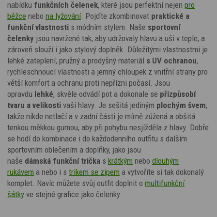
nabídku
funkčních čelenek
, které jsou perfektní nejen
pro
běžce
nebo
na lyžování
. Pojďte zkombinovat
praktické a
funkční vlastnosti
s módním stylem. Naše
sportovní
čelenky
jsou navržené tak, aby udržovaly hlavu a uši v teple, a
zároveň slouží i jako stylový doplněk. Důležitými vlastnostmi je
lehké zateplení, pružný a prodyšný materiál
s UV ochranou
,
rychleschnoucí vlastnosti a jemný chloupek z vnitřní strany pro
větší komfort a ochranu proti nepřízni počasí. Jsou
opravdu
lehké
, skvěle odvádí pot a dokonale se
přizpůsobí
tvaru a velikosti
vaší hlavy. Je sešitá jediným
plochým švem
,
takže nikde netlačí a v zadní části je mírně zúžená a obšitá
tenkou měkkou gumou, aby při pohybu nesjížděla z hlavy.
Dobře
se hodí do kombinace i do každodenního outfitu s dalším
sportovním
oblečením a doplňky
, jako jsou
naše
dámská
funkční trička
s
krátkým
nebo
dlouhým
rukávem
a nebo i s
trikem se zipem
a
vytvoříte si tak dokonalý
komplet. Navíc můžete svůj outfit doplnit
o
multifunkční
šátky
ve stejné grafice jako čelenky.