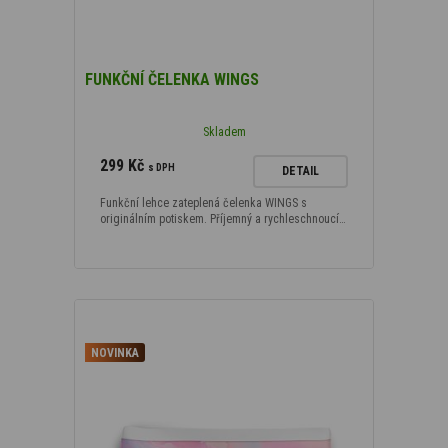
Novinka
(3
)
FUNKČNÍ ČELENKA WINGS
Podle typu materiálu
Skladem
Polyester/elastan
(39)
299 Kč
s DPH
DETAIL
Funkční lehce zateplená čelenka WINGS s
Podle velikosti
originálním potiskem. Příjemný a rychleschnoucí…
ONE SIZE
(39)
NOVINKA