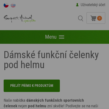
Uživatelský účet
0
Menu
Menu
Dámské funkční čelenky
pod helmu
PŘEJÍT PŘÍMO K PRODUKTŮM
Naše nabídka
dámských funkčních sportovních
čelenek
nejen
pod helmu
zní skvěle! Podívejte se na naši