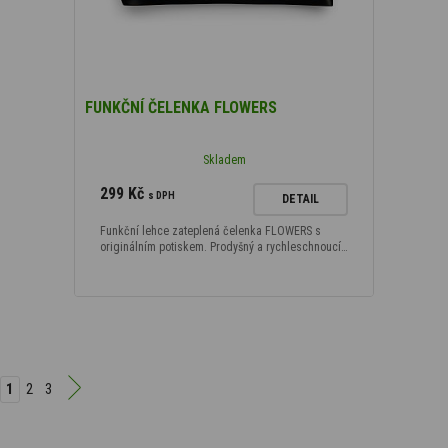
FUNKČNÍ ČELENKA FLOWERS
Skladem
299 Kč
s DPH
DETAIL
Funkční lehce zateplená čelenka FLOWERS s
originálním potiskem. Prodyšný a rychleschnoucí…
1
2
3