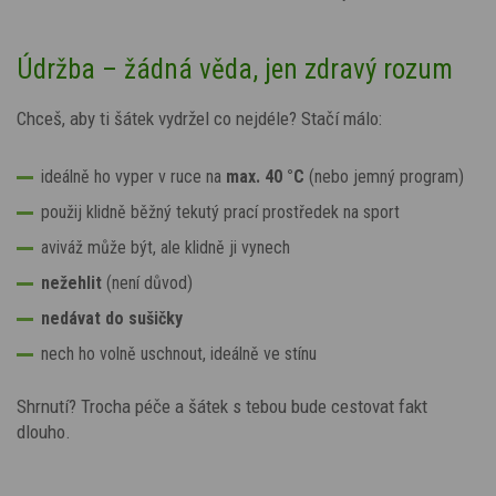
Údržba – žádná věda, jen zdravý rozum
Chceš, aby ti šátek vydržel co nejdéle? Stačí málo:
ideálně ho vyper v ruce na
max. 40 °C
(nebo jemný program)
použij klidně běžný tekutý prací prostředek na sport
aviváž může být, ale klidně ji vynech
nežehlit
(není důvod)
nedávat do sušičky
nech ho volně uschnout, ideálně ve stínu
Shrnutí? Trocha péče a šátek s tebou bude cestovat fakt
dlouho.