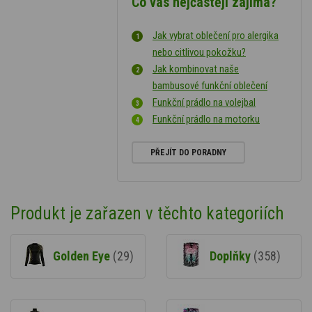
Co vás nejčastěji zajímá?
Jak vybrat oblečení pro alergika
nebo citlivou pokožku?
Jak kombinovat naše
bambusové funkční oblečení
Funkční prádlo na volejbal
Funkční prádlo na motorku
PŘEJÍT DO PORADNY
Produkt je zařazen v těchto kategoriích
Golden Eye
(29)
Doplňky
(358)