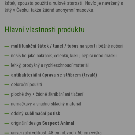
šátek, spousta použití a nulové starosti. Navíc je navržený a
šitý v Česku, takže žádná anonymní masovka.
Hlavní vlastnosti produktu
multifunkční šátek / tunel / tubus
na sport i běžné nošení
nosíš ho jako nákrčník, čelenku, kuklu, čepici nebo masku
lehký, prodyšný a rychleschnoucí materiál
antibakteriální úprava se stříbrem (trvalá)
celoroční použití
ploché švy = žádné škrábání ani tlačení
nemačkavý a snadno skladný materiál
odolný
sublimační potisk
originální design
Suspect Animal
univerzální velikost: 48 cm obvod / 50 cm výška