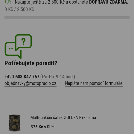
Nakupte ještě za
2 500 Kč
a dostanete
DOPRAVU ZDARMA
.
0 Kč
/
2 500 Kč
Potřebujete poradit?
+420
608 847 767
(Po-Pá: 9-14 hod.)
objednavky@motopradlo.cz
|
Napište nám pomocí formuláře
Multifunkční šátek GOLDEN EYE černá
376 Kč
s DPH