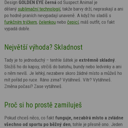
Design
GOLDEN EYE černá
od Suspect Animal je
dělaný
sublimační technologií
, takže barvy drží, nepraskají a ani
po hodně praních nevypadají unaveně. A když ho sladíš s
funkčním tričkem
,
čelenkou
nebo
čepicí
, máš outfit, co fakt
vypadá dobře.
Největší výhoda? Skladnost
Tady je to jednoduchý – tenhle šátek je
extrémně skladný
.
Složíš ho do kapsy, strčíš do batohu, bundy nebo ledvinky a ani
o něm nevíš. Je lehký, nezabere skoro žádné místo a můžeš ho
mít pořád po ruce. Ráno zima? Vytáhneš. Vítr? Vytáhneš.
Změna počasí? Zase vytáhneš.
Proč si ho prostě zamiluješ
Pokud chceš něco, co fakt
funguje, nezabírá místo a zvládne
všechno od sportu po běžný den
, tohle je přesně ono. Jeden