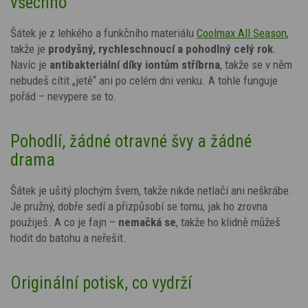
všechno
Šátek je z lehkého a funkčního materiálu
Coolmax All Season
,
takže je
prodyšný, rychleschnoucí a pohodlný celý rok
.
Navíc je
antibakteriální díky
iontům stříbrna
, takže se v něm
nebudeš cítit „jetě“ ani po celém dni venku. A tohle funguje
pořád – nevypere se to.
Pohodlí, žádné otravné švy a žádné
drama
Šátek je ušitý plochým švem, takže nikde netlačí ani neškrábe.
Je pružný, dobře sedí a přizpůsobí se tomu, jak ho zrovna
použiješ. A co je fajn –
nemačká se
, takže ho klidně můžeš
hodit do batohu a neřešit.
Originální potisk, co vydrží