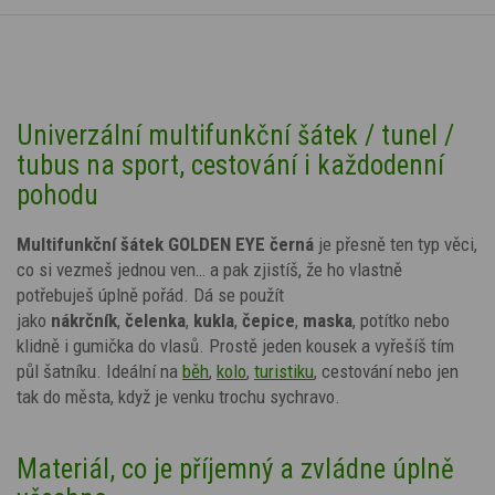
Univerzální multifunkční šátek / tunel /
tubus na sport, cestování i každodenní
pohodu
Multifunkční šátek GOLDEN EYE černá
je přesně ten typ věci,
co si vezmeš jednou ven… a pak zjistíš, že ho vlastně
potřebuješ úplně pořád. Dá se použít
jako
nákrčník
,
čelenka
,
kukla
,
čepice
,
maska
, potítko nebo
klidně i gumička do vlasů. Prostě jeden kousek a vyřešíš tím
půl šatníku. Ideální na
běh
,
kolo
,
turistiku
, cestování nebo jen
tak do města, když je venku trochu sychravo.
Materiál, co je příjemný a zvládne úplně