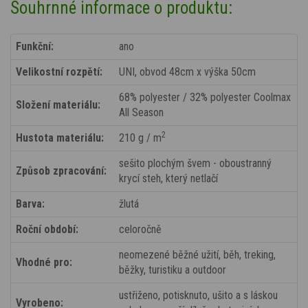
Souhrnné informace o produktu:
Funkční:
ano
Velikostní rozpětí:
UNI, obvod 48cm x výška 50cm
68% polyester / 32% polyester Coolmax
Složení materiálu:
All Season
2
Hustota materiálu:
210 g / m
sešito plochým švem - oboustranný
Způsob zpracování:
krycí steh, který netlačí
Barva:
žlutá
Roční období:
celoročně
neomezené běžné užití, běh, treking,
Vhodné pro:
běžky, turistiku a outdoor
ustřiženo, potisknuto, ušito a s láskou
Vyrobeno: