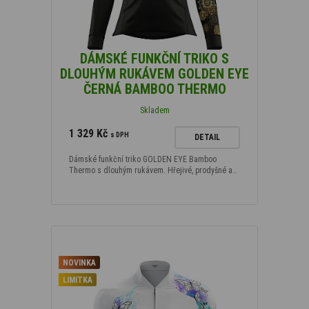
DÁMSKÉ FUNKČNÍ TRIKO S
DLOUHÝM RUKÁVEM GOLDEN EYE
ČERNÁ BAMBOO THERMO
Skladem
1 329 Kč
s DPH
DETAIL
Dámské funkční triko GOLDEN EYE Bamboo
Thermo s dlouhým rukávem. Hřejivé, prodyšné a…
NOVINKA
LIMITKA