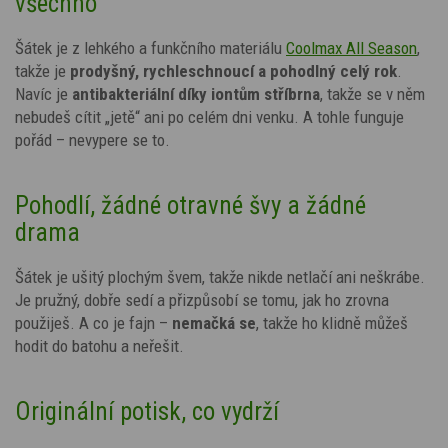
všechno
Šátek je z lehkého a funkčního materiálu
Coolmax All Season
,
takže je
prodyšný, rychleschnoucí a pohodlný celý rok
.
Navíc je
antibakteriální díky
iontům stříbrna
, takže se v něm
nebudeš cítit „jetě“ ani po celém dni venku. A tohle funguje
pořád – nevypere se to.
Pohodlí, žádné otravné švy a žádné
drama
Šátek je ušitý plochým švem, takže nikde netlačí ani neškrábe.
Je pružný, dobře sedí a přizpůsobí se tomu, jak ho zrovna
použiješ. A co je fajn –
nemačká se
, takže ho klidně můžeš
hodit do batohu a neřešit.
Originální potisk, co vydrží