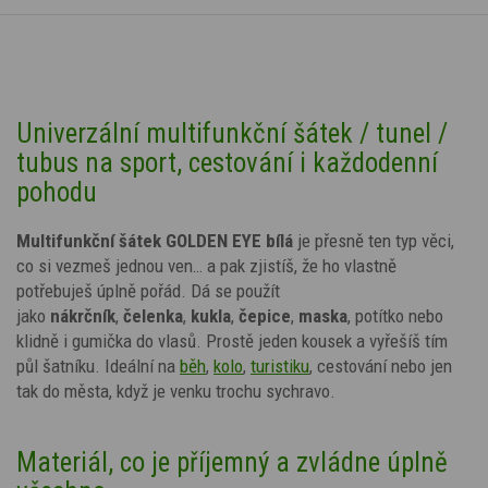
Univerzální multifunkční šátek / tunel /
tubus na sport, cestování i každodenní
pohodu
Multifunkční šátek GOLDEN EYE bílá
je přesně ten typ věci,
co si vezmeš jednou ven… a pak zjistíš, že ho vlastně
potřebuješ úplně pořád. Dá se použít
jako
nákrčník
,
čelenka
,
kukla
,
čepice
,
maska
, potítko nebo
klidně i gumička do vlasů. Prostě jeden kousek a vyřešíš tím
půl šatníku. Ideální na
běh
,
kolo
,
turistiku
, cestování nebo jen
tak do města, když je venku trochu sychravo.
Materiál, co je příjemný a zvládne úplně