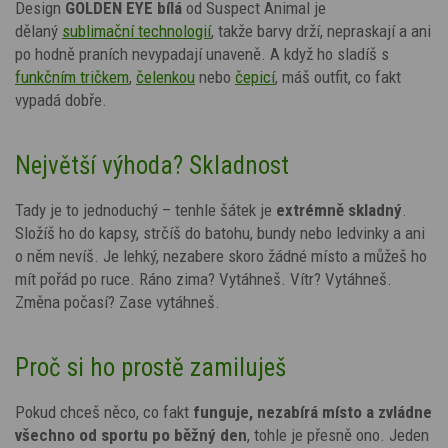
Design
GOLDEN EYE bílá
od Suspect Animal je
dělaný
sublimační technologií
, takže barvy drží, nepraskají a ani
po hodně praních nevypadají unaveně. A když ho sladíš s
funkčním tričkem
,
čelenkou
nebo
čepicí
, máš outfit, co fakt
vypadá dobře.
Největší výhoda? Skladnost
Tady je to jednoduchý – tenhle šátek je
extrémně skladný
.
Složíš ho do kapsy, strčíš do batohu, bundy nebo ledvinky a ani
o něm nevíš. Je lehký, nezabere skoro žádné místo a můžeš ho
mít pořád po ruce. Ráno zima? Vytáhneš. Vítr? Vytáhneš.
Změna počasí? Zase vytáhneš.
Proč si ho prostě zamiluješ
Pokud chceš něco, co fakt
funguje, nezabírá místo a zvládne
všechno od sportu po běžný den
, tohle je přesně ono. Jeden