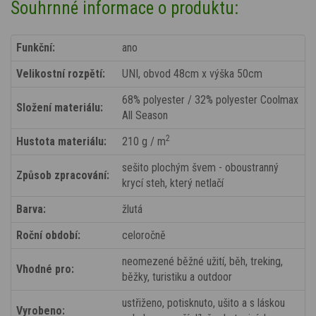
Souhrnné informace o produktu:
Funkční:
ano
Velikostní rozpětí:
UNI, obvod 48cm x výška 50cm
68% polyester / 32% polyester Coolmax
Složení materiálu:
All Season
2
Hustota materiálu:
210 g / m
sešito plochým švem - oboustranný
Způsob zpracování:
krycí steh, který netlačí
Barva:
žlutá
Roční období:
celoročně
neomezené běžné užití, běh, treking,
Vhodné pro:
běžky, turistiku a outdoor
ustřiženo, potisknuto, ušito a s láskou
Vyrobeno: