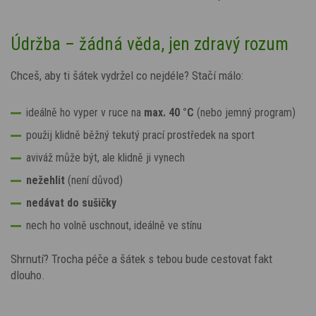
Údržba – žádná věda, jen zdravý rozum
Chceš, aby ti šátek vydržel co nejdéle? Stačí málo:
ideálně ho vyper v ruce na
max. 40 °C
(nebo jemný program)
použij klidně běžný tekutý prací prostředek na sport
aviváž může být, ale klidně ji vynech
nežehlit
(není důvod)
nedávat do sušičky
nech ho volně uschnout, ideálně ve stínu
Shrnutí? Trocha péče a šátek s tebou bude cestovat fakt
dlouho.