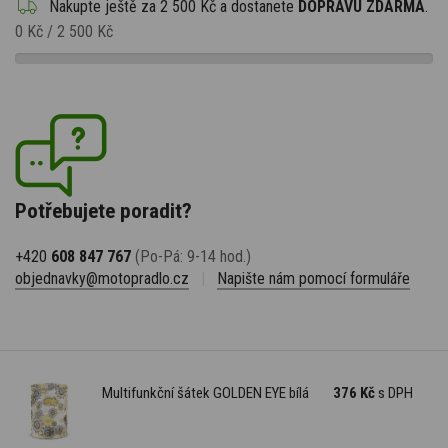
Nakupte ještě za
2 500 Kč
a dostanete
DOPRAVU ZDARMA
.
0 Kč
/
2 500 Kč
Potřebujete poradit?
+420
608 847 767
(Po-Pá: 9-14 hod.)
objednavky@motopradlo.cz
|
Napište nám pomocí formuláře
Multifunkční šátek GOLDEN EYE bílá
376 Kč
s DPH