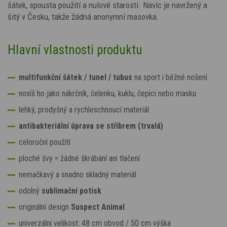
šátek, spousta použití a nulové starosti. Navíc je navržený a
šitý v Česku, takže žádná anonymní masovka.
Hlavní vlastnosti produktu
multifunkční šátek / tunel / tubus
na sport i běžné nošení
nosíš ho jako nákrčník, čelenku, kuklu, čepici nebo masku
lehký, prodyšný a rychleschnoucí materiál
antibakteriální úprava se stříbrem (trvalá)
celoroční použití
ploché švy = žádné škrábání ani tlačení
nemačkavý a snadno skladný materiál
odolný
sublimační potisk
originální design
Suspect Animal
univerzální velikost: 48 cm obvod / 50 cm výška