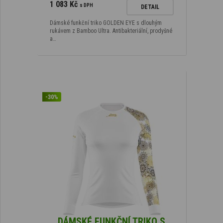
1 083 Kč
s DPH
DETAIL
Dámské funkční triko GOLDEN EYE s dlouhým
rukávem z Bamboo Ultra. Antibakteriální, prodyšné
a…
-30%
DÁMSKÉ FUNKČNÍ TRIKO S