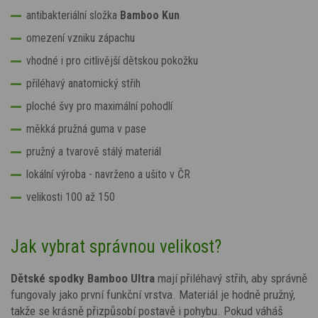
antibakteriální složka
Bamboo Kun
omezení vzniku zápachu
vhodné i pro citlivější dětskou pokožku
přiléhavý anatomický střih
ploché švy pro maximální pohodlí
měkká pružná guma v pase
pružný a tvarově stálý materiál
lokální výroba - navrženo a ušito v ČR
velikosti 100 až 150
Jak vybrat správnou velikost?
Dětské spodky Bamboo Ultra
mají přiléhavý střih, aby správně
fungovaly jako první funkční vrstva. Materiál je hodně pružný,
takže se krásně přizpůsobí postavě i pohybu. Pokud váháš