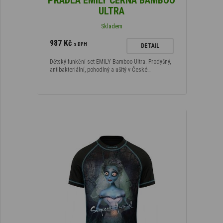
PRÁDLA EMILY ČERNÁ BAMBOO
ULTRA
Skladem
987 Kč
s DPH
DETAIL
Dětský funkční set EMILY Bamboo Ultra. Prodyšný,
antibakteriální, pohodlný a ušitý v České…