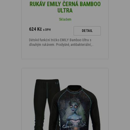
RUKÁV EMILY ČERNÁ BAMBOO
ULTRA
Skladem
624 Kč
s DPH
DETAIL
Dětské funkční tričko EMILY Bamboo Ultra s
dlouhým rukávem. Prodyšné, antibakteriální,…