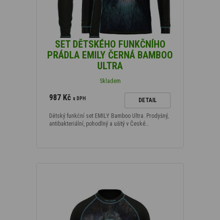
SET DĚTSKÉHO FUNKČNÍHO
PRÁDLA EMILY ČERNÁ BAMBOO
ULTRA
Skladem
987 Kč
s DPH
DETAIL
Dětský funkční set EMILY Bamboo Ultra. Prodyšný,
antibakteriální, pohodlný a ušitý v České…