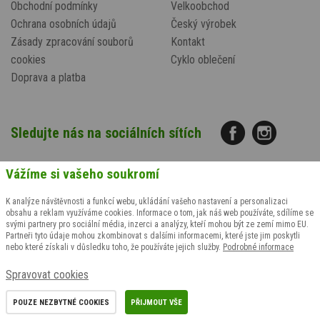
Obchodní podmínky
Velkoobchod
Ochrana osobních údajů
Český výrobek
Zásady zpracování souborů
Kontakt
cookies
Cyklo oblečení
Doprava a platba
Sledujte nás na sociálních sítích
Vážíme si vašeho soukromí
K analýze návštěvnosti a funkcí webu, ukládání vašeho nastavení a personalizaci
obsahu a reklam využíváme cookies. Informace o tom, jak náš web používáte, sdílíme se
svými partnery pro sociální média, inzerci a analýzy, kteří mohou být ze zemí mimo EU.
Partneři tyto údaje mohou zkombinovat s dalšími informacemi, které jste jim poskytli
nebo které získali v důsledku toho, že používáte jejich služby.
Podrobné informace
Potřebujete poradit?
Spravovat cookies
Zavolejte +420
608 847 767
(Po-Pá: 9-14 hod.)
nebo napište
objednavky@motopradlo.cz
POUZE NEZBYTNÉ COOKIES
PŘIJMOUT VŠE