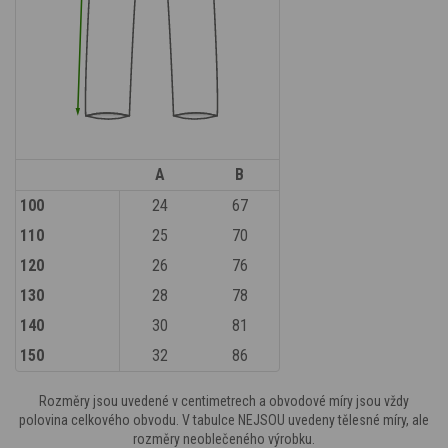
A
B
100
24
67
110
25
70
120
26
76
130
28
78
140
30
81
150
32
86
Rozměry jsou uvedené v centimetrech a obvodové míry jsou vždy
polovina celkového obvodu. V tabulce NEJSOU uvedeny tělesné míry, ale
rozměry neoblečeného výrobku.