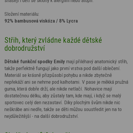
snášejí i děti se sklony k alergiím nebo atopii.
Složení materiálu:
92% bambusová viskóza / 8% Lycra
Střih, který zvládne každé dětské
dobrodružství
Dětské funkční spodky
Emily
mají přiléhavý anatomický střih,
takže perfektně fungují jako první vrstva pod další oblečení.
Materiál se krásně přizpůsobí pohybu a nikde zbytečně
nepřekáží ani se nehrne pod kalhotami. V pase je měkká pružná
guma, která dobře drží, ale nikde netlačí. Nohavice mají
dostatečnou délku, aby zůstaly tam, kde mají, i když se malý
sportovec celý den nezastaví. Díky plochým švům nikde nic
neškrábe ani nedře, takže se děti můžou soustředit jen na to
nejdůležitější - na další dobrodružství.