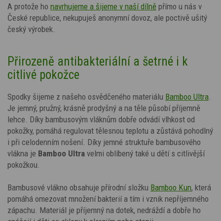
A protože ho
navrhujeme a šijeme v naší dílně
přímo u nás v
České republice, nekupuješ anonymní dovoz, ale poctivě ušitý
český výrobek.
Přirozeně antibakteriální a šetrné i k
citlivé pokožce
Spodky šijeme z našeho osvědčeného materiálu
Bamboo Ultra
.
Je jemný, pružný, krásně prodyšný a na těle působí příjemně
lehce. Díky bambusovým vláknům dobře odvádí vlhkost od
pokožky, pomáhá regulovat tělesnou teplotu a zůstává pohodlný
i při celodenním nošení.
Díky jemné struktuře bambusového
vlákna je
Bamboo Ultra
velmi oblíbený také u dětí s citlivější
pokožkou.
Bambusové vlákno obsahuje přírodní složku
Bamboo Kun
, která
pomáhá omezovat množení bakterií a tím i vznik nepříjemného
zápachu. Materiál je příjemný na dotek, nedráždí a dobře ho