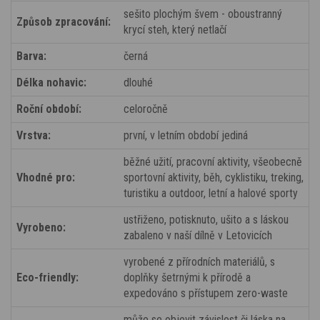
sešito plochým švem - oboustranný
Způsob zpracování:
krycí steh, který netlačí
Barva:
černá
Délka nohavic:
dlouhé
Roční období:
celoročně
Vrstva:
první, v letním období jediná
běžné užití, pracovní aktivity, všeobecně
Vhodné pro:
sportovní aktivity, běh, cyklistiku, treking,
turistiku a outdoor, letní a halové sporty
ustřiženo, potisknuto, ušito a s láskou
Vyrobeno:
zabaleno v naší dílně v Letovicích
vyrobené z přírodních materiálů, s
Eco-friendly:
doplňky šetrnými k přírodě a
expedováno s přístupem zero-waste
může se objevit závislost či láska na