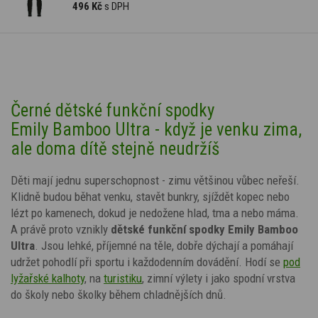
496 Kč
s DPH
Černé dětské funkční spodky
Emily Bamboo Ultra - když je venku zima,
ale doma dítě stejně neudržíš
Děti mají jednu superschopnost - zimu většinou vůbec neřeší.
Klidně budou běhat venku, stavět bunkry, sjíždět kopec nebo
lézt po kamenech, dokud je nedožene hlad, tma a nebo máma.
A právě proto vznikly
dětské funkční spodky
Emily
Bamboo
Ultra
. Jsou lehké, příjemné na těle, dobře dýchají a pomáhají
udržet pohodlí při sportu i každodenním dovádění. Hodí se
pod
lyžařské kalhoty
, na
turistiku
, zimní výlety i jako spodní vrstva
do školy nebo školky během chladnějších dnů.