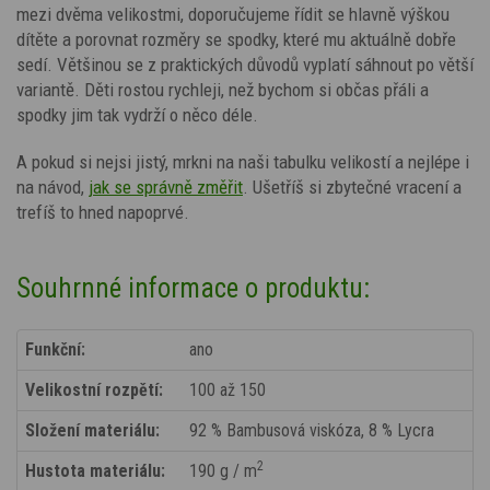
mezi dvěma velikostmi, doporučujeme řídit se hlavně výškou
dítěte a porovnat rozměry se spodky, které mu aktuálně dobře
sedí. V
ětšinou se z praktických důvodů vyplatí sáhnout po větší
variantě.
Děti rostou rychleji, než bychom si občas přáli a
spodky jim tak vydrží o něco déle.
A pokud si nejsi jistý, mrkni na naši tabulku velikostí a nejlépe i
na návod,
jak se správně změřit
. Ušetříš si zbytečné vracení a
trefíš to hned napoprvé.
Souhrnné informace o produktu:
Funkční:
ano
Velikostní rozpětí:
100 až 150
Složení materiálu:
92 % Bambusová viskóza, 8 % Lycra
2
Hustota materiálu:
190 g / m