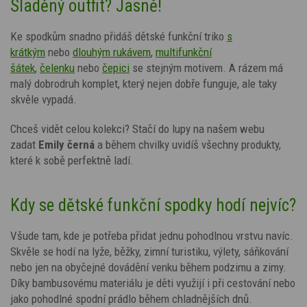
Sladěný outfit? Jasně!
Ke spodkům snadno přidáš dětské funkční triko
s
krátkým
nebo
dlouhým rukávem
,
multifunkční
šátek
,
čelenku
nebo
čepici
se stejným motivem. A rázem má
malý dobrodruh komplet, který nejen dobře funguje, ale taky
skvěle vypadá.
Chceš vidět celou kolekci? Stačí do lupy na našem webu
zadat
Emily černá
a během chvilky uvidíš všechny produkty,
které k sobě perfektně ladí.
Kdy se dětské funkční spodky hodí nejvíc?
Všude tam, kde je potřeba přidat jednu pohodlnou vrstvu navíc.
Skvěle se hodí na lyže, běžky, zimní turistiku, výlety, sáňkování
nebo jen na obyčejné dovádění venku během podzimu a zimy.
Díky bambusovému materiálu je děti využijí i při cestování nebo
jako pohodlné spodní prádlo během chladnějších dnů.