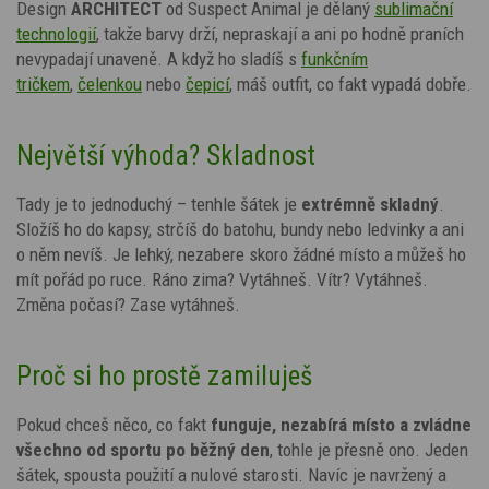
Design
ARCHITECT
od Suspect Animal je dělaný
sublimační
technologií
, takže barvy drží, nepraskají a ani po hodně praních
nevypadají unaveně. A když ho sladíš s
funkčním
tričkem
,
čelenkou
nebo
čepicí
, máš outfit, co fakt vypadá dobře.
Největší výhoda? Skladnost
Tady je to jednoduchý – tenhle šátek je
extrémně skladný
.
Složíš ho do kapsy, strčíš do batohu, bundy nebo ledvinky a ani
o něm nevíš. Je lehký, nezabere skoro žádné místo a můžeš ho
mít pořád po ruce. Ráno zima? Vytáhneš. Vítr? Vytáhneš.
Změna počasí? Zase vytáhneš.
Proč si ho prostě zamiluješ
Pokud chceš něco, co fakt
funguje, nezabírá místo a zvládne
všechno od sportu po běžný den
, tohle je přesně ono. Jeden
šátek, spousta použití a nulové starosti. Navíc je navržený a