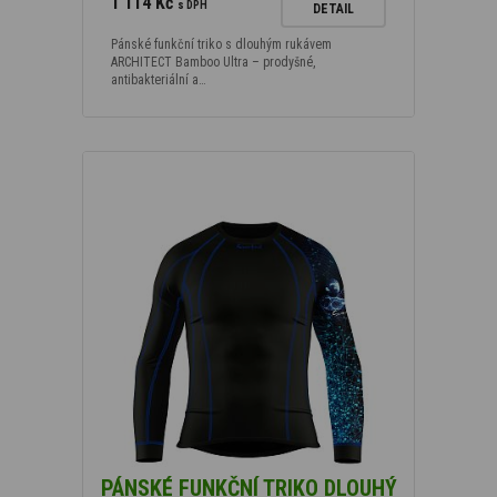
1 114 Kč
s DPH
DETAIL
Pánské funkční triko s dlouhým rukávem
ARCHITECT Bamboo Ultra – prodyšné,
antibakteriální a…
PÁNSKÉ FUNKČNÍ TRIKO DLOUHÝ