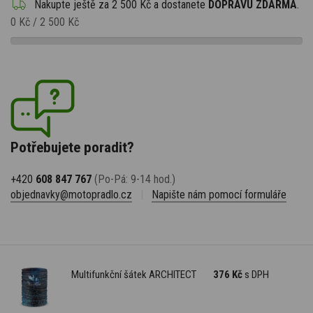
Nakupte ještě za
2 500 Kč
a dostanete
DOPRAVU ZDARMA
.
0 Kč
/
2 500 Kč
Potřebujete poradit?
+420
608 847 767
(Po-Pá: 9-14 hod.)
objednavky@motopradlo.cz
|
Napište nám pomocí formuláře
Multifunkční šátek ARCHITECT
376 Kč
s DPH