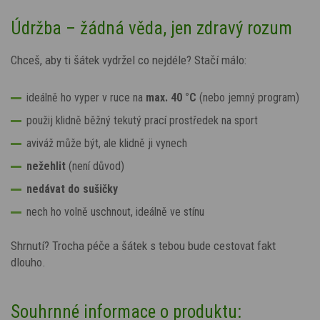
Údržba – žádná věda, jen zdravý rozum
Chceš, aby ti šátek vydržel co nejdéle? Stačí málo:
ideálně ho vyper v ruce na
max. 40 °C
(nebo jemný program)
použij klidně běžný tekutý prací prostředek na sport
aviváž může být, ale klidně ji vynech
nežehlit
(není důvod)
nedávat do sušičky
nech ho volně uschnout, ideálně ve stínu
Shrnutí? Trocha péče a šátek s tebou bude cestovat fakt
dlouho.
Souhrnné informace o produktu: