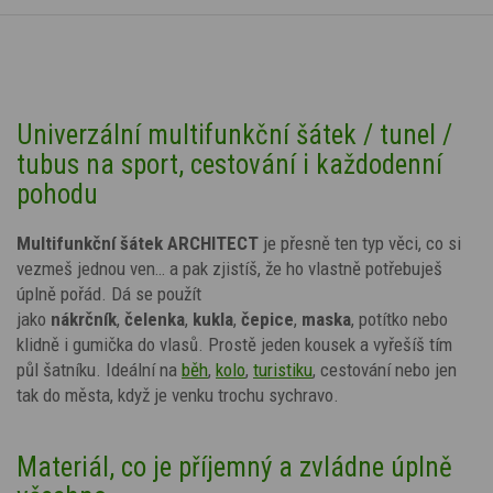
Univerzální multifunkční šátek / tunel /
tubus na sport, cestování i každodenní
pohodu
Multifunkční šátek ARCHITECT
je přesně ten typ věci, co si
vezmeš jednou ven… a pak zjistíš, že ho vlastně potřebuješ
úplně pořád. Dá se použít
jako
nákrčník
,
čelenka
,
kukla
,
čepice
,
maska
, potítko nebo
klidně i gumička do vlasů. Prostě jeden kousek a vyřešíš tím
půl šatníku. Ideální na
běh
,
kolo
,
turistiku
, cestování nebo jen
tak do města, když je venku trochu sychravo.
Materiál, co je příjemný a zvládne úplně