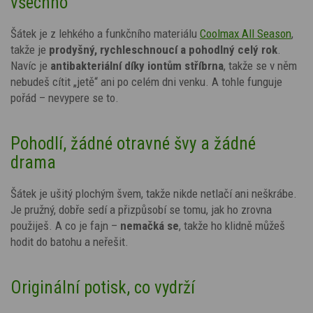
všechno
Šátek je z lehkého a funkčního materiálu
Coolmax All Season
,
takže je
prodyšný, rychleschnoucí a pohodlný celý rok
.
Navíc je
antibakteriální díky
iontům stříbrna
, takže se v něm
nebudeš cítit „jetě“ ani po celém dni venku. A tohle funguje
pořád – nevypere se to.
Pohodlí, žádné otravné švy a žádné
drama
Šátek je ušitý plochým švem, takže nikde netlačí ani neškrábe.
Je pružný, dobře sedí a přizpůsobí se tomu, jak ho zrovna
použiješ. A co je fajn –
nemačká se
, takže ho klidně můžeš
hodit do batohu a neřešit.
Originální potisk, co vydrží