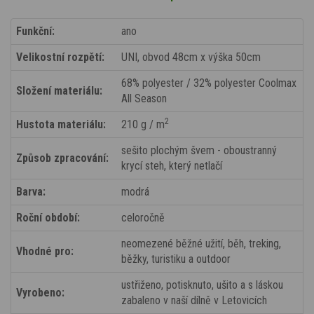
Funkční:
ano
Velikostní rozpětí:
UNI, obvod 48cm x výška 50cm
68% polyester / 32% polyester Coolmax
Složení materiálu:
All Season
2
Hustota materiálu:
210 g / m
sešito plochým švem - oboustranný
Způsob zpracování:
krycí steh, který netlačí
Barva:
modrá
Roční období:
celoročně
neomezené běžné užití, běh, treking,
Vhodné pro:
běžky, turistiku a outdoor
ustřiženo, potisknuto, ušito a s láskou
Vyrobeno:
zabaleno v naší dílně v Letovicích