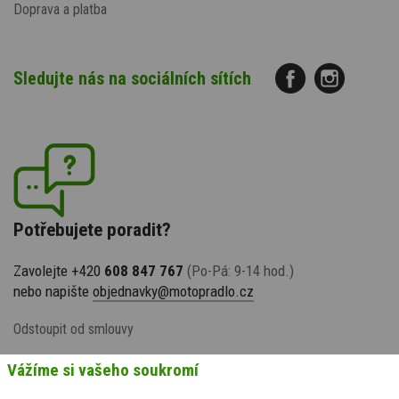
Doprava a platba
Sledujte nás na sociálních sítích
Potřebujete poradit?
Zavolejte +420
608 847 767
(Po-Pá: 9-14 hod.)
nebo napište
objednavky@motopradlo.cz
Odstoupit od smlouvy
Vážíme si vašeho soukromí