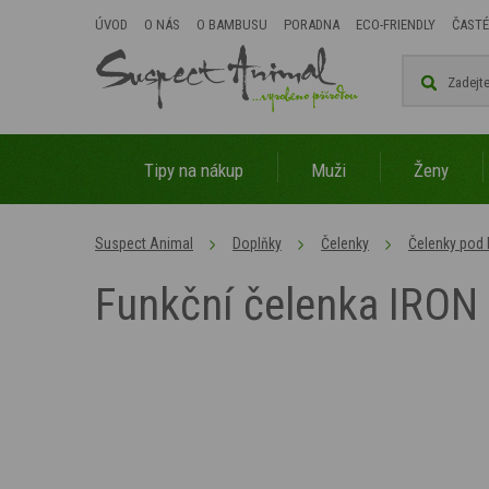
ÚVOD
O NÁS
O BAMBUSU
PORADNA
ECO-FRIENDLY
ČASTÉ
Tipy na nákup
Muži
Ženy
Suspect Animal
Doplňky
Čelenky
Čelenky pod
Funkční čelenka IRO