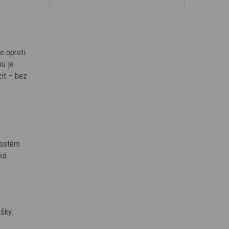
e oproti
hu je
it – bez
častém
ká.
ašky.