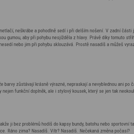
 netlačí, neškrábe a pohodlně sedí i při delším nošení. V zadní části j
u gumou, aby při pohybu nesjížděla z hlavy. Právě díky tomuto stři
nesedí nebo jim při pohybu sklouzává. Prostě nasadíš a můžeš vyraz
že barvy zůstávají krásně výrazné, nepraskají a nevyblednou ani po 
y nejen funkční doplněk, ale i stylový kousek, který se jen tak neokou
 takže ji bez problémů hodíš do kapsy bundy, batohu nebo sportovní t
ruce. Ráno zima? Nasadíš. Vítr? Nasadíš. Nečekaná změna počasí?