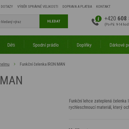
 DOTAZY
VÝBĚR SPRÁVNÉ VELIKOSTI
DOPRAVA A PLATBA
KONTAKT
+420
608 
HLEDAT
(Po-Pá: 9-14 hod
Děti
Spodní prádlo
Doplňky
Dárkové p
Funkční čelenka IRON MAN
 helmu
N MAN
Funkční lehce zateplená čelenka 
rychleschnoucí materiál, který oc