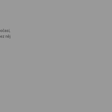
počasí,
bez něj