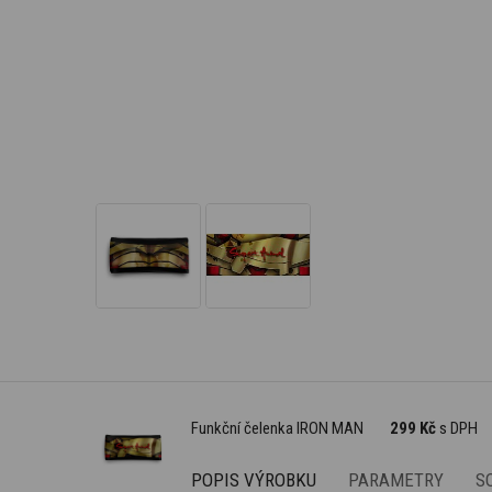
Funkční čelenka IRON MAN
299 Kč
s DPH
POPIS VÝROBKU
PARAMETRY
S