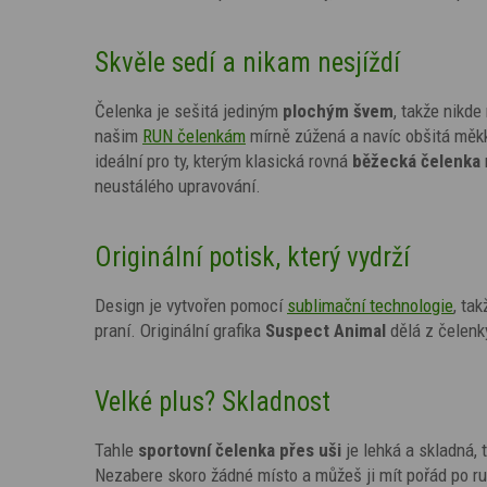
Skvěle sedí a nikam nesjíždí
Čelenka je sešitá jediným
plochým švem
, takže nikde
našim
RUN čelenkám
mírně zúžená a navíc obšitá měkko
ideální pro ty, kterým klasická rovná
běžecká čelenka
neustálého upravování.
Originální potisk, který vydrží
Design je vytvořen pomocí
sublimační technologie
,
tak
praní. Originální grafika
Suspect Animal
dělá z čelenk
Velké plus? Skladnost
Tahle
sportovní čelenka přes uši
je lehká a skladná,
Nezabere skoro žádné místo a můžeš ji mít pořád po 