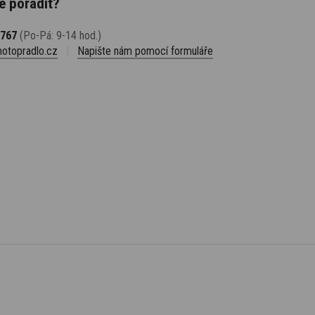
e poradit?
 767
(Po-Pá: 9-14 hod.)
otopradlo.cz
|
Napište nám pomocí formuláře