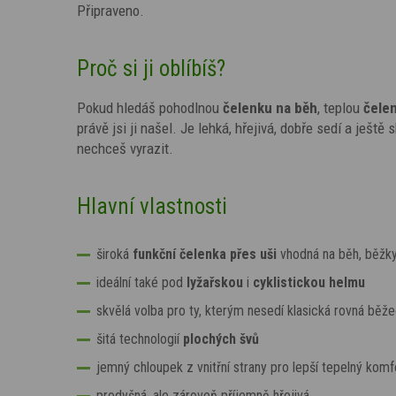
Připraveno.
Proč si ji oblíbíš?
Pokud hledáš pohodlnou
čelenku na běh
, teplou
čele
právě jsi ji našel. Je lehká, hřejivá, dobře sedí a ješt
nechceš vyrazit.
Hlavní vlastnosti
široká
funkční čelenka přes uši
vhodná na běh, běžky
ideální také pod
lyžařskou
i
cyklistickou helmu
skvělá volba pro ty, kterým nesedí klasická rovná běž
šitá technologií
plochých švů
jemný chloupek z vnitřní strany pro lepší tepelný komf
prodyšná, ale zároveň příjemně hřejivá