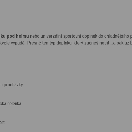
nku pod helmu
nebo univerzální sportovní doplněk do chladnějšího 
ě skvěle vypadá. Přesně ten typ doplňku, který začneš nosit …a pak už 
 i procházky
ecká čelenka
ort