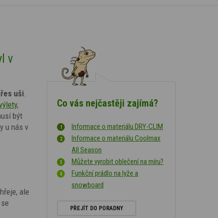
l v
řes uši
.
Co vás nejčastěji zajímá?
výlety
,
usí být
y u nás v
Informace o materiálu DRY-CLIM
Informace o materiálu Coolmax
All Season
Můžete vyrobit oblečení na míru?
Funkční prádlo na lyže a
snowboard
řeje, ale
 se
PŘEJÍT DO PORADNY