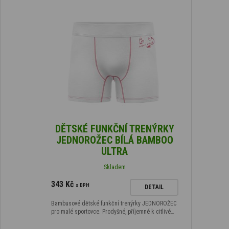
DĚTSKÉ FUNKČNÍ TRENÝRKY
JEDNOROŽEC BÍLÁ BAMBOO
ULTRA
Skladem
343 Kč
s DPH
DETAIL
Bambusové dětské funkční trenýrky JEDNOROŽEC
pro malé sportovce. Prodyšné, příjemné k citlivé…