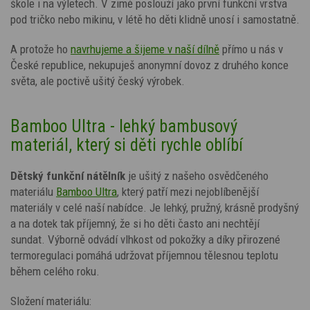
škole i na výletech. V zimě poslouží jako první funkční vrstva
pod tričko nebo mikinu, v létě ho děti klidně unosí i samostatně.
A protože ho
navrhujeme a šijeme v naší dílně
přímo u nás v
České republice, nekupuješ anonymní dovoz z druhého konce
světa, ale poctivě ušitý český výrobek.
Bamboo Ultra - lehký bambusový
materiál, který si děti rychle oblíbí
Dětský funkční nátělník
je ušitý
z našeho osvědčeného
materiálu
Bamboo Ultra
, který patří mezi nejoblíbenější
materiály v celé naší nabídce. Je lehký, pružný, krásně prodyšný
a na dotek tak příjemný, že si ho děti často ani nechtějí
sundat. Výborně odvádí vlhkost od pokožky a díky přirozené
termoregulaci pomáhá udržovat příjemnou tělesnou teplotu
během celého roku.
Složení materiálu: