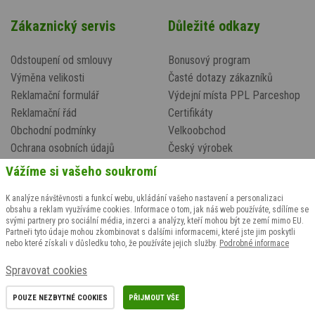
Zákaznický servis
Důležité odkazy
Odstoupení od smlouvy
Bonusový program
Výměna velikosti
Časté dotazy zákazníků
Reklamační formulář
Výdejní místa PPL Parceshop
Reklamační řád
Certifikáty
Obchodní podmínky
Velkoobchod
Ochrana osobních údajů
Český výrobek
Zásady zpracování souborů
Kontakt
Vážíme si vašeho soukromí
cookies
Cyklo oblečení
K analýze návštěvnosti a funkcí webu, ukládání vašeho nastavení a personalizaci
Doprava a platba
obsahu a reklam využíváme cookies. Informace o tom, jak náš web používáte, sdílíme se
svými partnery pro sociální média, inzerci a analýzy, kteří mohou být ze zemí mimo EU.
Partneři tyto údaje mohou zkombinovat s dalšími informacemi, které jste jim poskytli
nebo které získali v důsledku toho, že používáte jejich služby.
Podrobné informace
Sledujte nás na sociálních sítích
Spravovat cookies
POUZE NEZBYTNÉ COOKIES
PŘIJMOUT VŠE