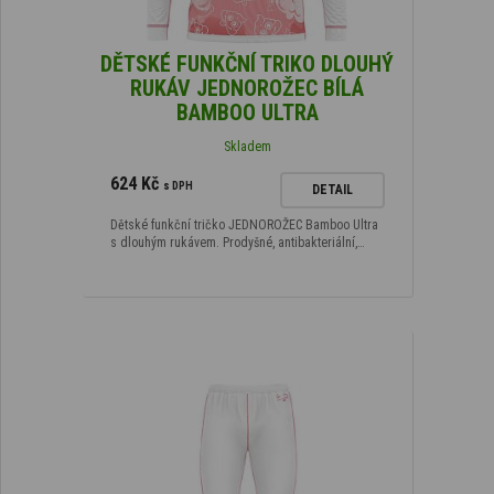
DĚTSKÉ FUNKČNÍ TRIKO DLOUHÝ
RUKÁV JEDNOROŽEC BÍLÁ
BAMBOO ULTRA
Skladem
624 Kč
s DPH
DETAIL
Dětské funkční tričko JEDNOROŽEC Bamboo Ultra
s dlouhým rukávem. Prodyšné, antibakteriální,…