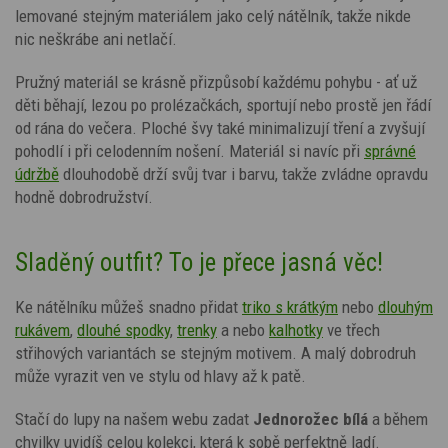
lemované stejným materiálem jako celý nátělník, takže nikde
nic neškrábe ani netlačí.
Pružný materiál se krásně přizpůsobí každému pohybu - ať už
děti běhají, lezou po prolézačkách, sportují nebo prostě jen řádí
od rána do večera. Ploché švy také minimalizují tření a zvyšují
pohodlí i při celodenním nošení. Materiál si navíc při
správné
údržbě
dlouhodobě drží svůj tvar i barvu, takže zvládne opravdu
hodně dobrodružství.
Sladěný outfit? To je přece jasná věc!
Ke nátělníku můžeš snadno přidat
triko s krátkým
nebo
dlouhým
rukávem
,
dlouhé spodky
,
trenky
a nebo
kalhotky
ve třech
střihových variantách
se stejným motivem. A malý dobrodruh
může vyrazit ven ve stylu od hlavy až k patě.
Stačí do lupy na našem webu zadat
Jednorožec
bílá
a během
chvilky uvidíš celou kolekci, která k sobě perfektně ladí.