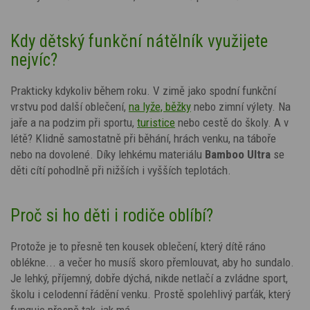
Kdy dětský funkční nátělník využijete
nejvíc?
Prakticky kdykoliv během roku. V zimě jako spodní funkční
vrstvu pod další oblečení,
na lyže, běžky
nebo zimní výlety. Na
jaře a na podzim při sportu,
turistice
nebo cestě do školy. A v
létě? Klidně samostatně při běhání, hrách venku, na táboře
nebo na dovolené. Díky lehkému materiálu
Bamboo Ultra
se
děti cítí pohodlně při nižších i vyšších teplotách.
Proč si ho děti i rodiče oblíbí?
Protože je to přesně ten kousek oblečení, který dítě ráno
oblékne... a večer ho musíš skoro přemlouvat, aby ho sundalo.
Je lehký, příjemný, dobře dýchá, nikde netlačí a zvládne sport,
školu i celodenní řádění venku. Prostě spolehlivý parťák, který
funguje přesně tak, jak má.