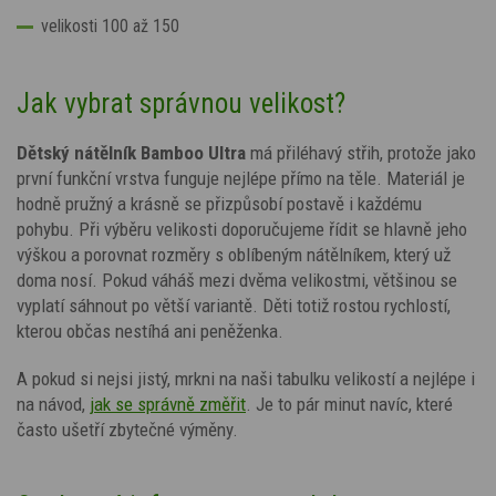
velikosti 100 až 150
Jak vybrat správnou velikost?
Dětský nátělník Bamboo Ultra
má přiléhavý střih, protože jako
první funkční vrstva funguje nejlépe přímo na těle. Materiál je
hodně pružný a krásně se přizpůsobí postavě i každému
pohybu. Při výběru velikosti doporučujeme řídit se hlavně jeho
výškou a porovnat rozměry s oblíbeným nátělníkem, který už
doma nosí.
Pokud váháš mezi dvěma velikostmi, většinou se
vyplatí sáhnout po větší variantě.
Děti totiž rostou rychlostí,
kterou občas nestíhá ani peněženka.
A pokud si nejsi jistý, mrkni na naši tabulku velikostí a nejlépe i
na návod,
jak se správně změřit
.
Je to pár minut navíc, které
často ušetří zbytečné výměny.