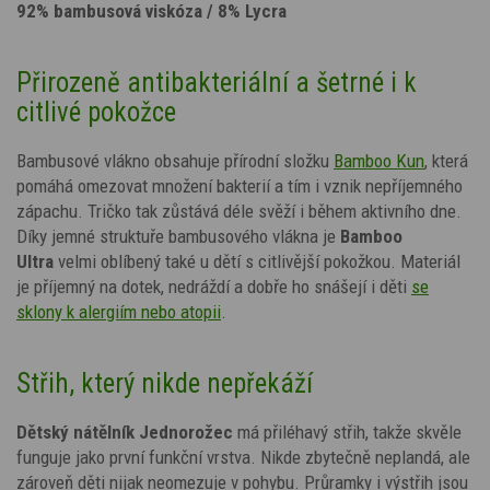
92% bambusová viskóza / 8% Lycra
Přirozeně antibakteriální a šetrné i k
citlivé pokožce
Bambusové vlákno obsahuje přírodní složku
Bamboo Kun
, která
pomáhá omezovat množení bakterií a tím i vznik nepříjemného
zápachu. Tričko tak zůstává déle svěží i během aktivního dne.
Díky jemné struktuře bambusového vlákna je
Bamboo
Ultra
velmi oblíbený také u dětí s citlivější pokožkou. Materiál
je příjemný na dotek, nedráždí a dobře ho snášejí i děti
se
sklony k alergiím nebo atopii
.
Střih, který nikde nepřekáží
Dětský nátělník
Jednorožec
má přiléhavý střih, takže skvěle
funguje jako první funkční vrstva. Nikde zbytečně neplandá, ale
zároveň děti nijak neomezuje v pohybu. Průramky i výstřih jsou