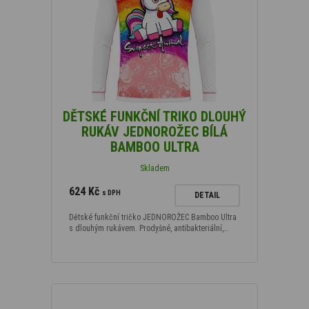
DĚTSKÉ FUNKČNÍ TRIKO DLOUHÝ
RUKÁV JEDNOROŽEC BÍLÁ
BAMBOO ULTRA
Skladem
624 Kč
s DPH
DETAIL
Dětské funkční tričko JEDNOROŽEC Bamboo Ultra
s dlouhým rukávem. Prodyšné, antibakteriální,…