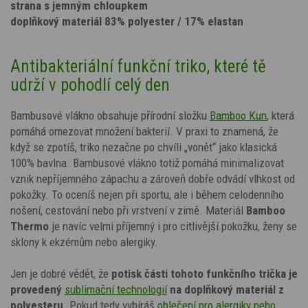
strana s jemným chloupkem
doplňkový materiál 83% polyester / 17% elastan
Antibakteriální funkční triko, které tě
udrží v pohodlí celý den
Bambusové vlákno obsahuje přírodní složku
Bamboo Kun
, která
pomáhá omezovat množení bakterií. V praxi to znamená, že
když se zpotíš, triko nezačne po chvíli „vonět“ jako klasická
100% bavlna. Bambusové vlákno totiž pomáhá minimalizovat
vznik nepříjemného zápachu a zároveň dobře odvádí vlhkost od
pokožky. To oceníš nejen při sportu, ale i během celodenního
nošení, cestování nebo při vrstvení v zimě. Materiál
Bamboo
Thermo
je navíc velmi příjemný i pro citlivější pokožku, ženy se
sklony k ekzémům nebo alergiky.
Jen je dobré vědět, že
potisk
části tohoto funkčního trička je
provedený
sublimační technologií
na doplňkový materiál z
polyesteru
. Pokud tedy vybíráš
oblečení pro alergiky nebo