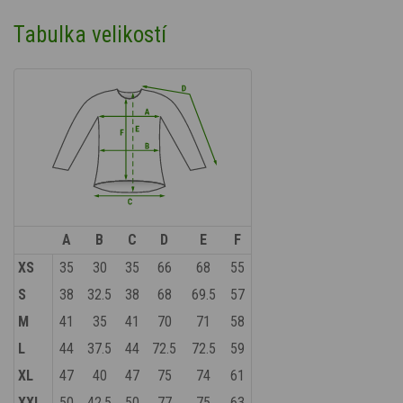
Tabulka velikostí
A
B
C
D
E
F
XS
35
30
35
66
68
55
S
38
32.5
38
68
69.5
57
M
41
35
41
70
71
58
L
44
37.5
44
72.5
72.5
59
XL
47
40
47
75
74
61
XXL
50
42.5
50
77
75
63