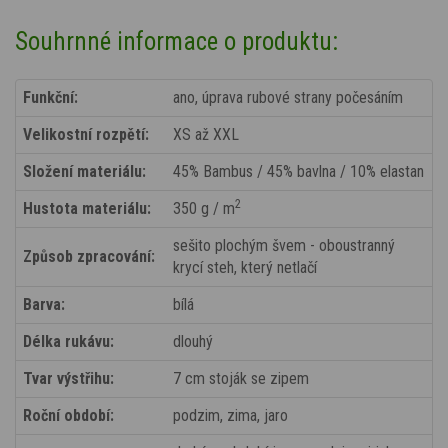
Souhrnné informace o produktu:
Funkční:
ano, úprava rubové strany počesáním
Velikostní rozpětí:
XS až XXL
Složení materiálu:
45% Bambus / 45% bavlna / 10% elastan
2
Hustota materiálu:
350 g / m
sešito plochým švem - oboustranný
Způsob zpracování:
krycí steh, který netlačí
Barva:
bílá
Délka rukávu:
dlouhý
Tvar výstřihu:
7 cm stoják se zipem
Roční období:
podzim, zima, jaro