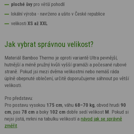
ploché švy
pro větší pohodlí
lokální výroba - navrženo a ušito v České republice
velikosti
XS až XXL
Jak vybrat správnou velikost?
Materiál Bamboo Thermo je oproti variantě Ultra pevnější,
hutnější a méně pružný kvůli vyšší gramáži a počesané rubové
straně. Pokud jsi mezi dvěma velikostmi nebo nemáš ráda
úplně obepnuté oblečení, určitě doporučujeme sáhnout po větší
velikosti.
Pro představu:
Pro postavu vysokou
175 cm
, váhu
68–70 kg
, obvod hrudi
90
cm
, pas
78 cm
a boky
102 cm
dobře sedí velikost
M
. Pokud si
nejsi jistá, mrkni na tabulku velikostí a
návod jak se správně
změřit
.