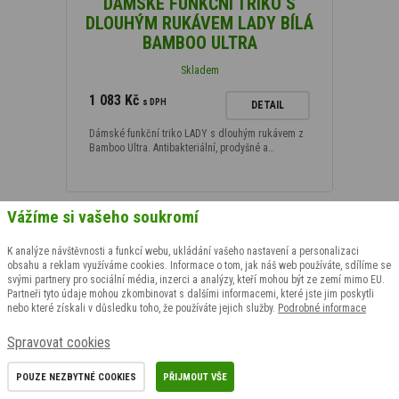
DÁMSKÉ FUNKČNÍ TRIKO S
DLOUHÝM RUKÁVEM LADY BÍLÁ
BAMBOO ULTRA
Skladem
1 083 Kč
s DPH
DETAIL
Dámské funkční triko LADY s dlouhým rukávem z
Bamboo Ultra. Antibakteriální, prodyšné a…
Vážíme si vašeho soukromí
K analýze návštěvnosti a funkcí webu, ukládání vašeho nastavení a personalizaci
obsahu a reklam využíváme cookies. Informace o tom, jak náš web používáte, sdílíme se
svými partnery pro sociální média, inzerci a analýzy, kteří mohou být ze zemí mimo EU.
Partneři tyto údaje mohou zkombinovat s dalšími informacemi, které jste jim poskytli
nebo které získali v důsledku toho, že používáte jejich služby.
Podrobné informace
Chcete o všem vědět jako první?
Spravovat cookies
Chcete vědět jako první o slevách nebo třeba o nových
POUZE NEZBYTNÉ COOKIES
PŘIJMOUT VŠE
produktech v našem eshopu? Přihlaste se k odběru novinek.