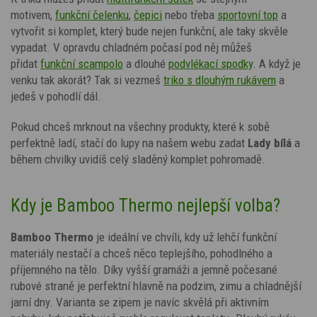
motivem,
funkční čelenku
,
čepici
nebo třeba
sportovní top
a
vytvořit si komplet, který bude nejen funkční, ale taky skvěle
vypadat. V opravdu chladném počasí pod něj můžeš
přidat
funkční scampolo
a dlouhé
podvlékací spodky
.
A když je
venku tak akorát? Tak si vezmeš
triko s dlouhým rukávem
a
jedeš v pohodlí dál.
Pokud chceš mrknout na všechny produkty, které k sobě
perfektně ladí, stačí do lupy na našem webu zadat
Lady
bílá
a
během chvilky uvidíš celý sladěný komplet pohromadě.
Kdy je Bamboo Thermo nejlepší volba?
Bamboo Thermo
je ideální ve chvíli, kdy už lehčí funkční
materiály nestačí a chceš něco teplejšího, pohodlného a
příjemného na tělo. Díky vyšší gramáži a jemně počesané
rubové straně je perfektní hlavně na podzim, zimu a chladnější
jarní dny. Varianta se zipem je navíc skvělá při aktivním