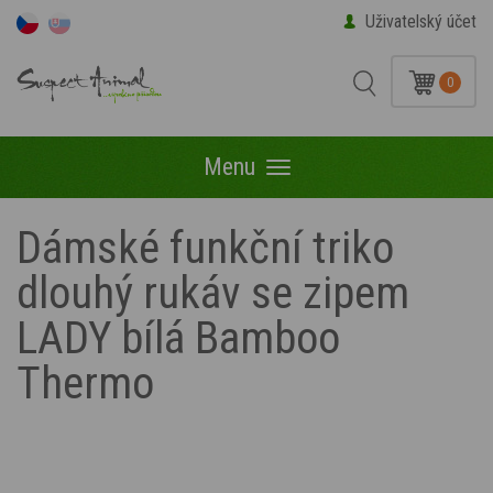
Uživatelský účet
0
Menu
Menu
Dámské funkční triko
dlouhý rukáv se zipem
LADY bílá Bamboo
Thermo