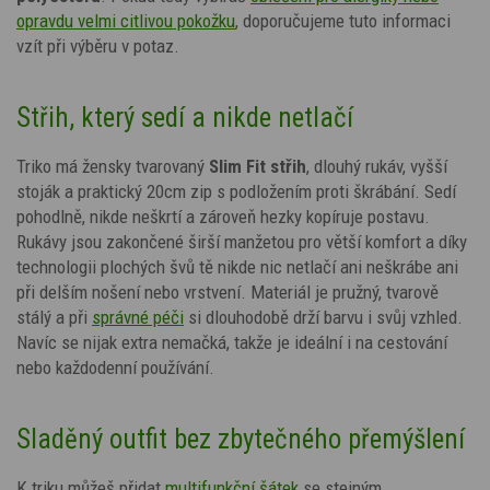
opravdu velmi citlivou pokožku
, doporučujeme tuto informaci
vzít při výběru v potaz.
Střih, který sedí a nikde netlačí
Triko má žensky tvarovaný
Slim Fit střih
, dlouhý rukáv, vyšší
stoják a praktický 20cm zip s podložením proti škrábání. Sedí
pohodlně, nikde neškrtí a zároveň hezky kopíruje postavu.
Rukávy jsou zakončené širší manžetou pro větší komfort a díky
technologii plochých švů tě nikde nic netlačí ani neškrábe ani
při delším nošení nebo vrstvení.
Materiál je pružný, tvarově
stálý a při
správné péči
si dlouhodobě drží barvu i svůj vzhled.
Navíc se nijak extra nemačká, takže je ideální i na cestování
nebo každodenní používání.
Sladěný outfit bez zbytečného přemýšlení
K triku můžeš přidat
multifunkční šátek
se stejným