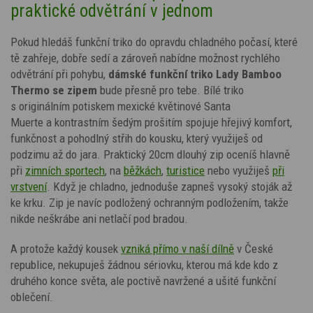
praktické odvětrání v jednom
Pokud hledáš funkční triko do opravdu chladného počasí, které
tě zahřeje, dobře sedí a zároveň nabídne možnost rychlého
odvětrání při pohybu,
dámské funkční triko Lady Bamboo
Thermo se zipem
bude přesně pro tebe. Bílé triko
s
originálním potiskem mexické květinové Santa
Muerte
a kontrastním šedým prošitím
spojuje hřejivý komfort,
funkčnost a pohodlný střih do kousku, který využiješ od
podzimu až do jara. Praktický 20cm dlouhý zip oceníš hlavně
při
zimních sportech
, na
běžkách
,
turistice
nebo využiješ
při
vrstvení
. Když je chladno, jednoduše zapneš vysoký stoják až
ke krku. Zip je navíc podložený ochranným podložením, takže
nikde neškrábe ani netlačí pod bradou.
A protože každý kousek
vzniká přímo v naší dílně
v České
republice, nekupuješ žádnou sériovku, kterou má kde kdo z
druhého konce světa, ale poctivě navržené a ušité funkční
oblečení.