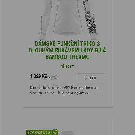
DÁMSKÉ FUNKČNÍ TRIKO S
DLOUHÝM RUKÁVEM LADY BÍLÁ
BAMBOO THERMO
Skladem
1 329 Kč
s DPH
DETAIL
Dámské funkční triko LADY Bamboo Thermo s
dlouhým rukávem. Hřejivé, prodyšné a…
ECO-FRIENDLY