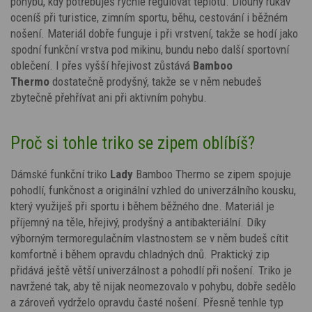
pohybu, kdy potřebuješ rychle regulovat teplotu. Dlouhý rukáv
oceníš při turistice, zimním sportu, běhu, cestování i běžném
nošení. Materiál dobře funguje i při vrstvení, takže se hodí jako
spodní funkční vrstva pod mikinu, bundu nebo další sportovní
oblečení. I přes vyšší hřejivost zůstává
Bamboo
Thermo
dostatečně prodyšný, takže se v něm nebudeš
zbytečně přehřívat ani při aktivním pohybu.
Proč si tohle triko se zipem oblíbíš?
Dámské funkční triko
Lady
Bamboo Thermo se zipem spojuje
pohodlí, funkčnost a originální vzhled do univerzálního kousku,
který využiješ při sportu i během běžného dne. Materiál je
příjemný na těle, hřejivý, prodyšný a antibakteriální. Díky
výborným termoregulačním vlastnostem se v něm budeš cítit
komfortně i během opravdu chladných dnů. Praktický zip
přidává ještě větší univerzálnost a pohodlí při nošení. Triko je
navržené tak, aby tě nijak neomezovalo v pohybu, dobře sedělo
a zároveň vydrželo opravdu časté nošení. Přesně tenhle typ