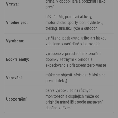
druhá, v období jara a podzimu i jako
Vrstva:
první
běžné užití, pracovní aktivity,
Vhodné pro:
motoristické sporty, běh, cyklistiku,
treking, turistiku, lyže a outdoor
ustřiženo, potisknuto, ušito a s láskou
Vyrobeno:
zabaleno v naší dílně v Letovicích
vyrobené z přírodních materiálů, s
Eco-friendly:
doplňky šetrnými k přírodě a
expedováno s přístupem zero-waste
může se objevit závislost či láska na
Varování:
první dotek ;)
barva výrobku se na různých
monitorech a displejích může od
Upozornění:
originálu mírně lišit podle nastavení
daného zařízení