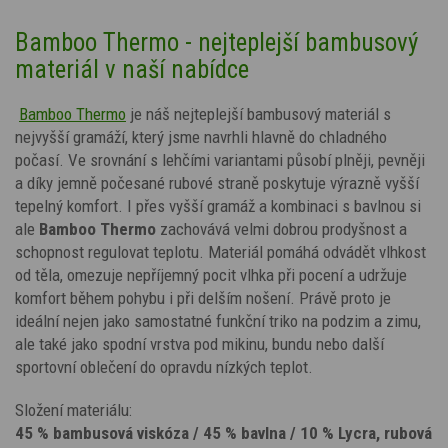
Bamboo Thermo - nejteplejší bambusový
materiál v naší nabídce
Bamboo Thermo
je náš nejteplejší bambusový materiál s
nejvyšší gramáží, který jsme navrhli hlavně do chladného
počasí. Ve srovnání s lehčími variantami působí plněji, pevněji
a díky jemně počesané rubové straně poskytuje výrazně vyšší
tepelný komfort. I přes vyšší gramáž
a kombinaci s bavlnou
si
ale
Bamboo Thermo
zachovává velmi dobrou prodyšnost a
schopnost regulovat teplotu. Materiál pomáhá odvádět vlhkost
od těla, omezuje nepříjemný pocit vlhka při pocení a udržuje
komfort během pohybu i při delším nošení. Právě proto je
ideální nejen jako samostatné funkční triko na podzim a zimu,
ale také jako spodní vrstva pod mikinu, bundu nebo další
sportovní oblečení do opravdu nízkých teplot.
Složení materiálu:
45 % bambusová viskóza / 45 % bavlna / 10 % Lycra, rubová