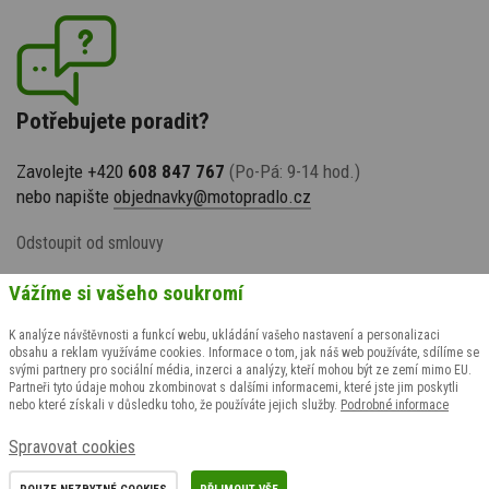
Potřebujete poradit?
Zavolejte +420
608 847 767
(Po-Pá: 9-14 hod.)
nebo napište
objednavky@motopradlo.cz
Odstoupit od smlouvy
Vážíme si vašeho soukromí
K analýze návštěvnosti a funkcí webu, ukládání vašeho nastavení a personalizaci
obsahu a reklam využíváme cookies. Informace o tom, jak náš web používáte, sdílíme se
svými partnery pro sociální média, inzerci a analýzy, kteří mohou být ze zemí mimo EU.
Partneři tyto údaje mohou zkombinovat s dalšími informacemi, které jste jim poskytli
nebo které získali v důsledku toho, že používáte jejich služby.
Podrobné informace
© 2009-2026 suspect animal s.r.o., všechna práva vyhrazena
Spravovat cookies
Grafický návrh
KošnarDesign.cz
& realizace
CZECHGROUP.cz