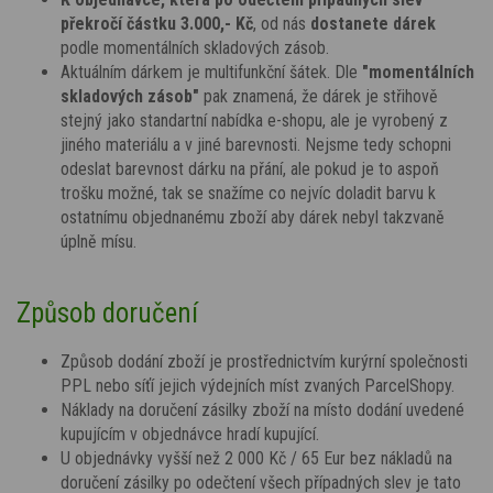
překročí částku 3.000,- Kč
, od nás
dostanete dárek
podle momentálních skladových zásob.
Aktuálním dárkem je multifunkční šátek. Dle
"momentálních
skladových zásob"
pak znamená, že dárek je střihově
stejný jako standartní nabídka e-shopu, ale je vyrobený z
jiného materiálu a v jiné barevnosti. Nejsme tedy schopni
odeslat barevnost dárku na přání, ale pokud je to aspoň
trošku možné, tak se snažíme co nejvíc doladit barvu k
ostatnímu objednanému zboží aby dárek nebyl takzvaně
úplně mísu.
Způsob doručení
Způsob dodání zboží je prostřednictvím kurýrní společnosti
PPL nebo síťí jejich výdejních míst zvaných ParcelShopy.
Náklady na doručení zásilky zboží na místo dodání uvedené
kupujícím v objednávce hradí kupující.
U objednávky vyšší než 2 000 Kč / 65 Eur bez nákladů na
doručení zásilky po odečtení všech případných slev je tato