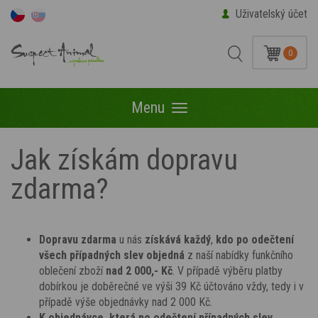
Uživatelský účet
0
Menu
Menu
Jak získám dopravu
zdarma?
Dopravu zdarma
u nás
získává každý
,
kdo
po odečtení
všech případných slev
objedná
z naší nabídky funkčního
oblečení zboží
nad 2 000,- Kč
.
V případě výběru platby
dobírkou je doběrečné ve výši 39 Kč účtováno vždy, tedy i v
případě výše objednávky nad 2 000 Kč.
K objednávce, která po odečtení případných slev