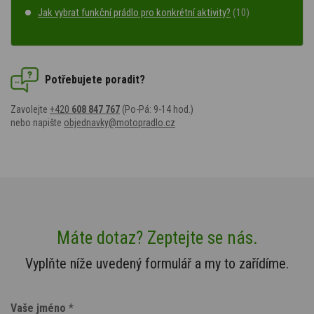
Jak vybrat funkční prádlo pro konkrétní aktivity?
(10)
Potřebujete poradit?
Zavolejte
+420
608 847 767
(Po-Pá: 9-14 hod.)
nebo napište
objednavky@motopradlo.cz
Máte dotaz? Zeptejte se nás.
Vyplňte níže uvedený formulář a my to zařídíme.
Vaše jméno
*