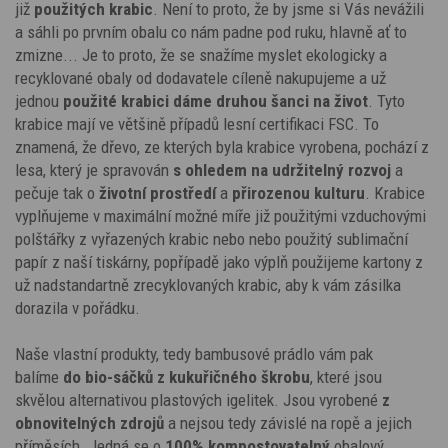
již
použitých krabic
. Není to proto, že by jsme si Vás nevážili
a sáhli po prvním obalu co nám padne pod ruku, hlavně ať to
zmizne... Je to proto, že se snažíme myslet ekologicky a
recyklované obaly od dodavatele cíleně nakupujeme a už
jednou
použité krabici dáme druhou šanci na život
. Tyto
krabice mají ve většině případů lesní
certifikaci
FSC. To
znamená, že dřevo, ze kterých byla krabice vyrobena, pochází z
lesa, který je spravován
s ohledem na udržitelný rozvoj
a
pečuje tak o
životní prostředí
a
přirozenou kulturu
. Krabice
vyplňujeme v maximální možné míře již použitými vzduchovými
polštářky z vyřazených krabic nebo nebo použitý sublimační
papír z naší tiskárny, popřípadě jako výplň použijeme kartony z
už nadstandartně zrecyklovaných krabic, aby k vám zásilka
dorazila v pořádku.
Naše vlastní produkty, tedy bambusové prádlo vám pak
balíme
do bio-sáčků z kukuřičného škrobu
, které jsou
skvělou alternativou plastových igelitek. Jsou vyrobené
z
obnovitelných zdrojů
a nejsou tedy závislé na ropě a jejich
příměsích. Jedná se o
100% kompostovatelný
obalový