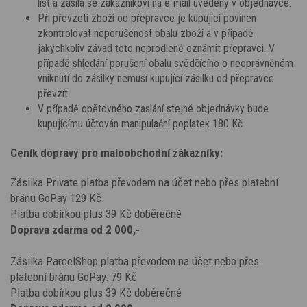
list a zasílá se zákazníkovi na e-mail uvedený v objednávce.
Při převzetí zboží od přepravce je kupující povinen
zkontrolovat neporušenost obalu zboží a v případě
jakýchkoliv závad toto neprodleně oznámit přepravci. V
případě shledání porušení obalu svědčícího o neoprávněném
vniknutí do zásilky nemusí kupující zásilku od přepravce
převzít
V případě opětovného zaslání stejné objednávky bude
kupujícímu účtován manipulační poplatek 180 Kč
Ceník dopravy pro maloobchodní zákazníky:
Zásilka Private platba převodem na účet nebo přes platební
bránu GoPay 129 Kč
Platba dobírkou plus 39 Kč doběrečné
Doprava zdarma od 2 000,-
Zásilka ParcelShop platba převodem na účet nebo přes
platební bránu GoPay: 79 Kč
Platba dobírkou plus 39 Kč doběrečné