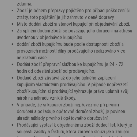
zdarma.
Zboží je během přepravy pojištěno pro případ poškození či
ztráty, toto pojištění je již zahrnuto v ceně dopravy.
Místo dodání zboží si stanoví kupující při objednávání zboží.
Za splnění dodání zboží se považuje jeho doručení na adresu
uvedenou v objednávce kupujícího.
dodání zboží kupujícímu bude podle dostupnosti zboží a
provozních možností dílny prodávajícího realizováno v co
nejkratším čase.
Dodání zboží přepravní službou ke kupujícímu je 24 - 72
hodin od odeslání zboží od prodávajícího.
Dodané zboží zůstává až do jeho úplného zaplacení
kupujícím vlastnictvím prodávajícího. V případě nepřevzetí
zboží kupujícím si prodávající vyhrazuje právo uplatnit svůj
nárok na náhradu vzniklé škody.
V případě, že si kupující zboží nepřevezme při prvním
doručení a požaduje opětovné doručení zboží, je povinen
uhradit náklady prvního i opětovného doručování.
Prodávající vystaví k objednanému zboží dodací list, který je
součástí zásilky a fakturu, která zároveň slouží jako záruční