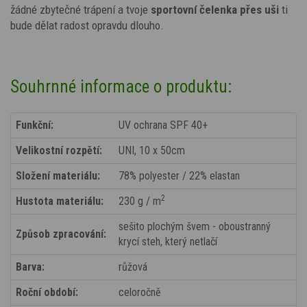
žádné zbytečné trápení a tvoje
sportovní čelenka přes uši
ti
bude dělat radost opravdu dlouho.
Souhrnné informace o produktu:
Funkční:
UV ochrana SPF 40+
Velikostní rozpětí:
UNI, 10 x 50cm
Složení materiálu:
78% polyester / 22% elastan
2
Hustota materiálu:
230 g / m
sešito plochým švem - oboustranný
Způsob zpracování:
krycí steh, který netlačí
Barva:
růžová
Roční období:
celoročně