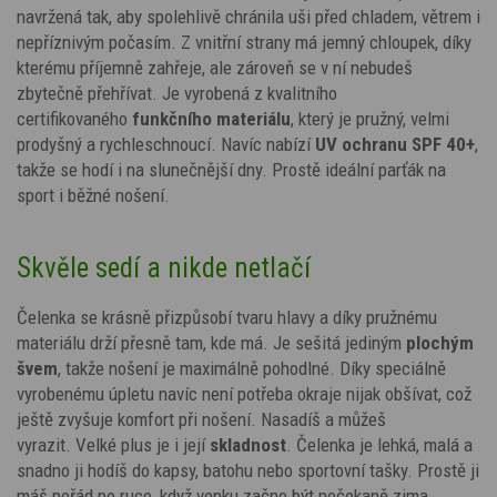
navržená tak, aby spolehlivě chránila uši před chladem, větrem i
nepříznivým počasím. Z vnitřní strany má jemný chloupek, díky
kterému příjemně zahřeje, ale zároveň se v ní nebudeš
zbytečně přehřívat. Je vyrobená z kvalitního
certifikovaného
funkčního materiálu
, který je pružný, velmi
prodyšný a rychleschnoucí. Navíc nabízí
UV ochranu SPF 40+
,
takže se hodí i na slunečnější dny. Prostě ideální parťák na
sport i běžné nošení.
Skvěle sedí a nikde netlačí
Čelenka se krásně přizpůsobí tvaru hlavy a díky pružnému
materiálu drží přesně tam, kde má. Je sešitá jediným
plochým
švem
, takže nošení je maximálně pohodlné. Díky speciálně
vyrobenému úpletu navíc není potřeba okraje nijak obšívat, což
ještě zvyšuje komfort při nošení. Nasadíš a můžeš
vyrazit. Velké plus je i její
skladnost
. Čelenka je lehká, malá a
snadno ji hodíš do kapsy, batohu nebo sportovní tašky. Prostě ji
máš pořád po ruce, když venku začne být nečekaně zima.