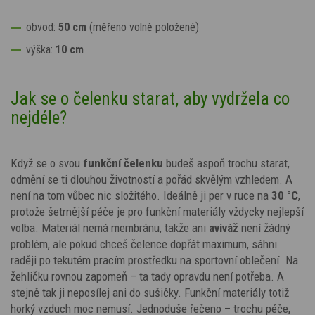
obvod:
50 cm
(měřeno volně položené)
výška:
10 cm
Jak se o čelenku starat, aby vydržela co
nejdéle?
Když se o svou
funkční čelenku
budeš aspoň trochu starat,
odmění se ti dlouhou životností a pořád skvělým vzhledem. A
není na tom vůbec nic složitého. Ideálně ji per v ruce na
30 °C
,
protože šetrnější péče je pro funkční materiály vždycky nejlepší
volba. Materiál nemá membránu, takže ani
aviváž
není žádný
problém, ale pokud chceš čelence dopřát maximum, sáhni
raději po tekutém pracím prostředku na sportovní oblečení. Na
žehličku rovnou zapomeň – ta tady opravdu není potřeba. A
stejně tak ji neposílej ani do sušičky. Funkční materiály totiž
horký vzduch moc nemusí. Jednoduše řečeno – trochu péče,