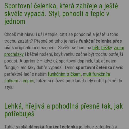
Sportovní čelenka, která zahřeje a ještě
skvěle vypadá. Styl, pohodlí a teplo v
jednom
Chceš mít hlavu i uši v teple, cítit se pohodlně a ještě u toho
trochu zazářit? Přesně od toho je naše
funkční čelenka přes
uši
s originálním designem.
Skvěle se hodí na
běh
,
běžky
,
zimní
procházky
i běžné nošení, když venku začne být trochu ostřejší
počasí.
A upřímně – když už sportovní doplněk, tak ať nejen
funguje, ale taky dobře vypadá. Tahle
sportovní čelenka
navíc
perfektně ladí s naším
funkčním tričkem
,
multifunkčním
šátkem
a
čepicí
, takže si můžeš poskládat celý outfit pěkně do
stylu.
Lehká, hřejivá a pohodlná přesně tak, jak
potřebuješ
Tahle široká
dám
ská funkční čelenka
je lehce zateplená a