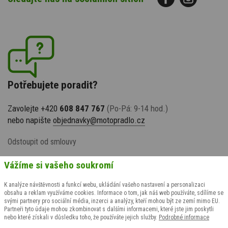
Potřebujete poradit?
Zavolejte +420
608 847 767
(Po-Pá: 9-14 hod.)
nebo napište
objednavky@motopradlo.cz
Odstoupit od smlouvy
Vážíme si vašeho soukromí
K analýze návštěvnosti a funkcí webu, ukládání vašeho nastavení a personalizaci
obsahu a reklam využíváme cookies. Informace o tom, jak náš web používáte, sdílíme se
svými partnery pro sociální média, inzerci a analýzy, kteří mohou být ze zemí mimo EU.
Partneři tyto údaje mohou zkombinovat s dalšími informacemi, které jste jim poskytli
nebo které získali v důsledku toho, že používáte jejich služby.
Podrobné informace
© 2009-2026 suspect animal s.r.o., všechna práva vyhrazena