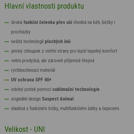
Hlavní vlastnosti produktu
široká
funkční čelenka přes uši
vhodná na běh, běžky i
procházky
sešitá technologií
plochých švů
jemný chloupek z vnitřní strany pro lepší tepelný komfort
velmi prodyšná, ale zároveň příjemně hřejivá
rychleschnoucí materiál
UV ochrana SPF 40+
odolný potisk pomocí
sublimační technologie
originální design
Suspect Animal
sladěná s funkčními tričky, multifunkčními šátky a čepicemi
Velikost - UNI