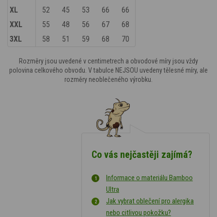
XL
52
45
53
66
66
XXL
55
48
56
67
68
3XL
58
51
59
68
70
Rozměry jsou uvedené v centimetrech a obvodové míry jsou vždy
polovina celkového obvodu. V tabulce NEJSOU uvedeny tělesné míry, ale
rozměry neoblečeného výrobku.
Co vás nejčastěji zajímá?
Informace o materiálu Bamboo
Ultra
Jak vybrat oblečení pro alergika
nebo citlivou pokožku?