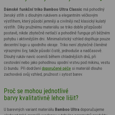
Dámské funkční triko Bamboo Ultra Classic
má pohodlný
ženský střih s dlouhým rukávem a elegantním véčkovým
výstřihem, který působí jemněji a civilněji než klasický kulatý
výstřih. Díky pružnému materiálu se triko dobře přizpůsobí
postavě, nikde zbytečně netlačí a pohodlně funguje při běžném
pohybu i aktivnějším dni. Minimalistický vzhled doplňuje pouze
decentní logo u spodního okraje. Triko není zbytečně členěné
výraznými švy, takže působí čistě, jednoduše a nadčasově.
Dlouhý rukáv navíc oceníš během chladnějších dnů, při
cestování nebo jako pohodlnou spodní vrstvu pod mikinu, vestu
či bundu. Při dodržení
doporučené péče
si materiál dlouho
zachovává svůj vzhled, pružnost i sytost barev.
Proč se mohou jednotlivé
barvy kvalitativně lehce lišit?
U barevných variant materiálu
Bamboo Ultra
doporučujeme