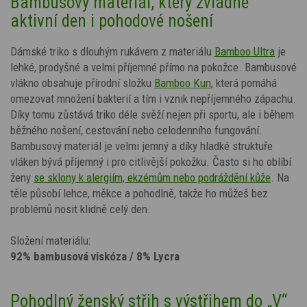
Bambusový materiál, který zvládne
aktivní den i pohodové nošení
Dámské triko s dlouhým rukávem z materiálu
Bamboo Ultra
je
lehké, prodyšné a velmi příjemné přímo na pokožce. Bambusové
vlákno obsahuje přírodní složku
Bamboo Kun
, která pomáhá
omezovat množení bakterií a tím i vznik nepříjemného zápachu.
Díky tomu zůstává triko déle svěží nejen při sportu, ale i během
běžného nošení, cestování nebo celodenního fungování.
Bambusový materiál je velmi jemný a díky hladké struktuře
vláken bývá příjemný i pro citlivější pokožku. Často si ho oblíbí
ženy
se sklony k alergiím, ekzémům nebo podráždění kůže
. Na
těle působí lehce, měkce a pohodlně, takže ho můžeš bez
problémů nosit klidně celý den.
Složení materiálu:
92% bambusová viskóza / 8% Lycra
Pohodlný ženský střih s výstřihem do „V“