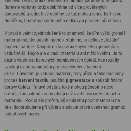
sledovat také gramáž uvedenou v tabulce parametrů produktu.
Barevné varianty totiž odebíráme od více prověřených
dodavatelů a jednotlivé odstíny se tak mohou lehce lišit svou
tloušťkou, hustotou úpletu nebo celkovým pocitem při nošení.
V praxi a velmi zjednodušeně to znamená, že čím vyšší gramáž
materiál má, tím působí hutněji, stabilněji a celkově „těžším“
dojmem na těle. Naopak nižší gramáž bývá lehčí, jemnější a
vzdušnější. Nejde ale o vadu materiálu ani nižší kvalitu. Je to
běžná vlastnost barevných bambusových úpletů, kde rozdíly
vznikají už při samotném procesu výroby a barvení
příze.
Důvodem je vstupní materiál, tedy příze a také následný
proces
barvení textilu
, použitá
pigmentace
a způsob finální
úpravy úpletu. Tmavé odstíny
také
mohou působit o něco
hutněji, kompaktněji nebo plněji než světlé varianty stejného
materiálu.
Pokud ale preferuješ konkrétní pocit materiálu na
těle, doporučujeme při výběru sledovat právě uvedenou gramáž
jednotlivých barev.