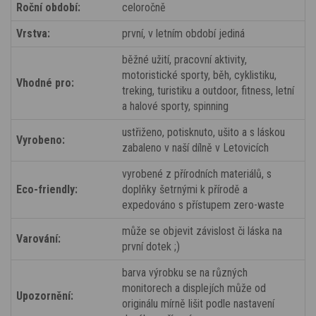
Roční období:
celoročně
Vrstva:
první, v letním období jediná
běžné užití, pracovní aktivity,
motoristické sporty, běh, cyklistiku,
Vhodné pro:
treking, turistiku a outdoor, fitness, letní
a halové sporty, spinning
ustřiženo, potisknuto, ušito a s láskou
Vyrobeno:
zabaleno v naší dílně v Letovicích
vyrobené z přírodních materiálů, s
Eco-friendly:
doplňky šetrnými k přírodě a
expedováno s přístupem zero-waste
může se objevit závislost či láska na
Varování:
první dotek ;)
barva výrobku se na různých
monitorech a displejích může od
Upozornění:
originálu mírně lišit podle nastavení