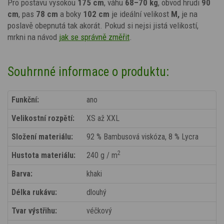
Pro postavu vysokou
175 cm
, váhu
68–70 kg
, obvod hrudi
90
cm
, pas
78 cm
a boky
102 cm
je ideální velikost
M,
je na
poslavě obepnutá tak akorát.
Pokud si nejsi jistá velikostí,
mrkni na návod
jak se správně změřit
.
Souhrnné informace o produktu:
Funkční:
ano
Velikostní rozpětí:
XS až XXL
Složení materiálu:
92 % Bambusová viskóza, 8 % Lycra
2
Hustota materiálu:
240 g / m
Barva:
khaki
Délka rukávu:
dlouhý
Tvar výstřihu:
véčkový