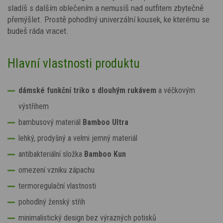
sladíš s dalším oblečením a nemusíš nad outfitem zbytečně
přemýšlet. Prostě pohodlný univerzální kousek, ke kterému se
budeš ráda vracet.
Hlavní vlastnosti produktu
dámské funkční triko s dlouhým rukávem
a véčkovým
výstřihem
bambusový materiál
Bamboo Ultra
lehký, prodyšný a velmi jemný materiál
antibakteriální složka
Bamboo Kun
omezení vzniku zápachu
termoregulační vlastnosti
pohodlný ženský střih
minimalistický design bez výrazných potisků