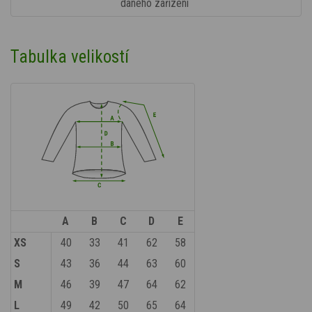
daného zařízení
Tabulka velikostí
A
B
C
D
E
XS
40
33
41
62
58
S
43
36
44
63
60
M
46
39
47
64
62
L
49
42
50
65
64