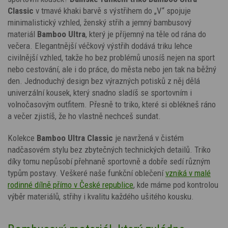
Classic
v tmavé khaki barvě s výstřihem do „V“ spojuje
minimalistický vzhled, ženský střih a jemný bambusový
materiál
Bamboo Ultra
, který je příjemný na těle od rána do
večera. Elegantnější véčkový výstřih dodává triku lehce
civilnější vzhled, takže ho bez problémů unosíš nejen na sport
nebo cestování, ale i do práce, do města nebo jen tak na běžný
den. Jednoduchý design bez výrazných potisků z něj dělá
univerzální kousek, který snadno sladíš se sportovním i
volnočasovým outfitem. Přesně to triko, které si oblékneš ráno
a večer zjistíš, že ho vlastně nechceš sundat.
Kolekce
Bamboo Ultra Classic
je navržená v čistém
nadčasovém stylu bez zbytečných technických detailů. Triko
díky tomu nepůsobí přehnaně sportovně a dobře sedí různým
typům postavy. Veškeré naše funkční oblečení
vzniká v malé
rodinné dílně přímo v České republice
, kde máme pod kontrolou
výběr materiálů, střihy i kvalitu každého ušitého kousku.