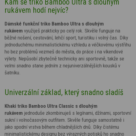
Kam se triko Bamboo Ultra s dlouhým
rukávem hodí nejvíc?
Dámské funkční triko Bamboo Ultra s dlouhým
rukávem
využiješ prakticky po celý rok. Skvěle funguje na
běžné nošení, cestování, lehčí sport, turistiku i volný čas. Díky
jednoduchému minimalistickému vzhledu a véčkovému výstřihu
ho bez problémů vezmeš do města, do práce i na víkendové
výlety. Nepůsobí zbytečně technicky ani sportovně, takže se
velmi snadno stane jedním z nejuniverzálnějších kousků v
šatníku.
Univerzální základ, který snadno sladíš
Khaki triko Bamboo Ultra Classic s dlouhým
rukávem
jednoduše zkombinuješ s legínami, džínami, sportovní
sukní i volnočasovým outfitem. Skvěle funguje samostatně i
jako spodní vrstva během chladnějších dnů. Díky čistému
minimalistickému designu bez výrazných potisků ho snadno