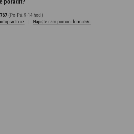
e poradit?
 767
(Po-Pá: 9-14 hod.)
otopradlo.cz
|
Napište nám pomocí formuláře