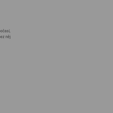
počasí,
bez něj