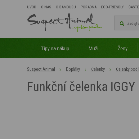
ÚVOD
O NÁS
O BAMBUSU
PORADNA
ECO-FRIENDLY
ČASTÉ
Tipy na nákup
Muži
Ženy
Suspect Animal
Doplňky
Čelenky
Čelenky pod
Funkční čelenka IGGY