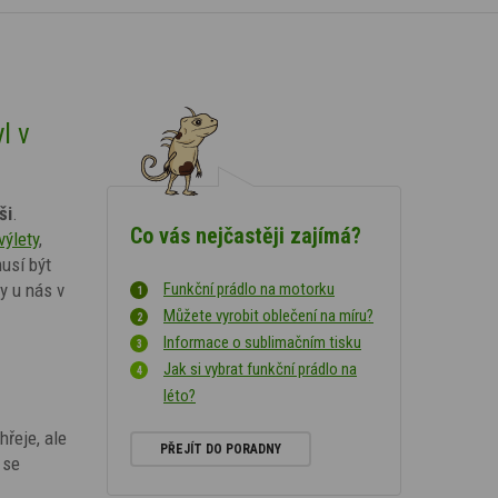
l v
ši
.
Co vás nejčastěji zajímá?
výlety
,
usí být
y u nás v
Funkční prádlo na motorku
Můžete vyrobit oblečení na míru?
Informace o sublimačním tisku
Jak si vybrat funkční prádlo na
léto?
řeje, ale
PŘEJÍT DO PORADNY
 se