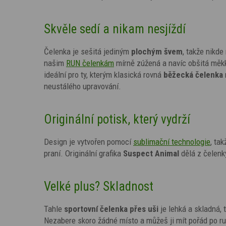
Skvěle sedí a nikam nesjíždí
Čelenka je sešitá jediným
plochým švem
, takže nikde
našim
RUN čelenkám
mírně zúžená a navíc obšitá měkko
ideální pro ty, kterým klasická rovná
běžecká čelenka
neustálého upravování.
Originální potisk, který vydrží
Design je vytvořen pomocí
sublimační technologie
,
tak
praní. Originální grafika
Suspect Animal
dělá z čelenk
Velké plus? Skladnost
Tahle
sportovní čelenka přes uši
je lehká a skladná,
Nezabere skoro žádné místo a můžeš ji mít pořád po 