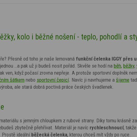
ky, kolo i běžné nošení - teplo, pohodlí a sty
dobře? Přesně od toho je naše lemovaná
funkční čelenka IGGY přes u
jednou …a pak už ji budeš nosit pořád. Skvěle se hodí na
běh
,
běžky
,
tak ven, když počasí zrovna nepřeje. A protože sportovní doplněk nem
čním šátkem
nebo
sportovní čepicí
. Navíc ji navrhujeme a
šijeme
tad
ýroba, ale stará dobrá poctivá práce českých švadlenek.
je
materiálu s jemným chloupkem z rubové strany. Díky tomu krásně zah
nebudeš zbytečně přehřívat. Materiál je navíc
rychleschnoucí
, takže
. Prostě ideální
běžecká čelenka
, kterou chceš mít vždy po ruce.