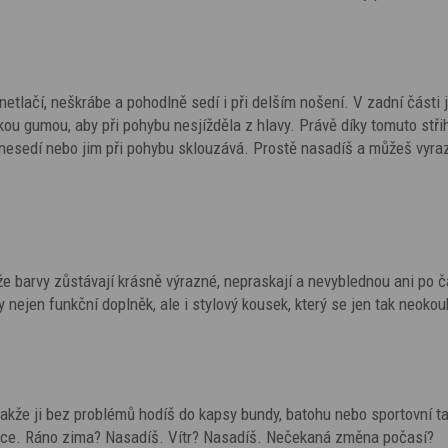
 netlačí, neškrábe a pohodlně sedí i při delším nošení. V zadní části j
u gumou, aby při pohybu nesjížděla z hlavy. Právě díky tomuto stři
nesedí nebo jim při pohybu sklouzává. Prostě nasadíš a můžeš vyraz
že barvy zůstávají krásně výrazné, nepraskají a nevyblednou ani po 
y nejen funkční doplněk, ale i stylový kousek, který se jen tak neokou
 takže ji bez problémů hodíš do kapsy bundy, batohu nebo sportovní t
ruce. Ráno zima? Nasadíš. Vítr? Nasadíš. Nečekaná změna počasí?