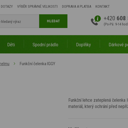
 DOTAZY
VÝBĚR SPRÁVNÉ VELIKOSTI
DOPRAVA A PLATBA
KONTAKT
+420
608 
HLEDAT
(Po-Pá: 9-14 hod
Děti
Spodní prádlo
Doplňky
Dárkové p
Funkční čelenka IGGY
 helmu
Funkční lehce zateplená čelenka 
materiál, který ochrání před nepří