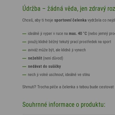
Údržba – žádná věda, jen zdravý r
Chceš, aby ti tvoje
sportovní čelenka
vydržela co nejd
ideálně ji vyper v ruce na
max. 40 °C
(nebo jemný pro
použij klidně běžný tekutý prací prostředek na sport
aviváž může být, ale klidně ji vynech
nežehlit
(není důvod)
nedávat do sušičky
nech ji volně uschnout, ideálně ve stínu
Shrnutí? Trocha péče a čelenka s tebou bude cestovat 
Souhrnné informace o produktu: