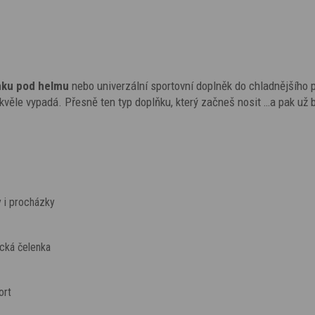
nku pod helmu
nebo univerzální sportovní doplněk do chladnějšího 
ě skvěle vypadá. Přesně ten typ doplňku, který začneš nosit …a pak už 
 i procházky
ecká čelenka
ort