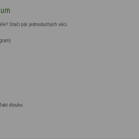
ozum
éle? Stačí pár jednoduchých věcí.
gram)
fakt dlouho.