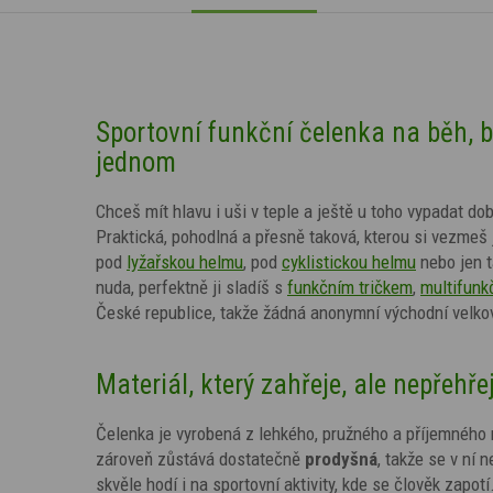
Sportovní funkční čelenka na běh, běž
jednom
Chceš mít hlavu i uši v teple a ještě u toho vypadat 
Praktická, pohodlná a přesně taková, kterou si vezmeš 
pod
lyžařskou helmu
, pod
cyklistickou helmu
nebo jen 
nuda, perfektně ji sladíš s
funkčním tričkem
,
multifunk
České republice, takže žádná anonymní východní velkov
Materiál, který zahřeje, ale nepřehře
Čelenka je vyrobená z lehkého, pružného a příjemného 
zároveň zůstává dostatečně
prodyšná
, takže se v ní 
skvěle hodí i na sportovní aktivity, kde se člověk zapotí