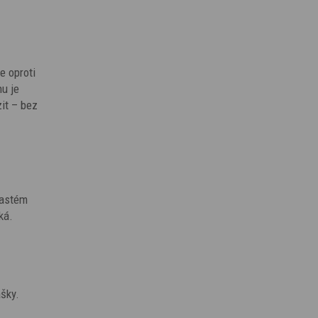
e oproti
hu je
it – bez
častém
ká.
ašky.