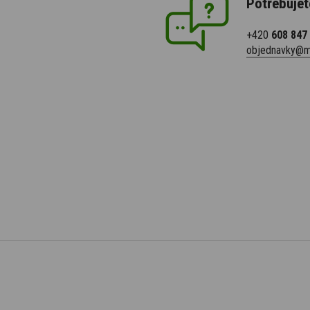
Potřebujet
+420
608 847
objednavky@m