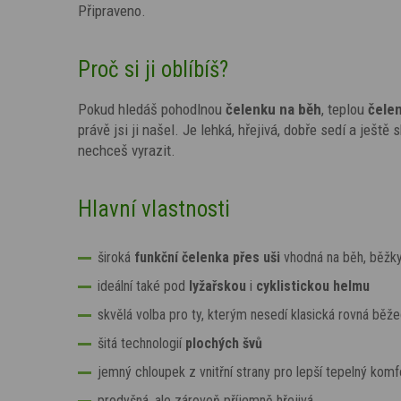
Připraveno.
Proč si ji oblíbíš?
Pokud hledáš pohodlnou
čelenku na běh
, teplou
čele
právě jsi ji našel. Je lehká, hřejivá, dobře sedí a ješt
nechceš vyrazit.
Hlavní vlastnosti
široká
funkční čelenka přes uši
vhodná na běh, běžky
ideální také pod
lyžařskou
i
cyklistickou helmu
skvělá volba pro ty, kterým nesedí klasická rovná běž
šitá technologií
plochých švů
jemný chloupek z vnitřní strany pro lepší tepelný komf
prodyšná, ale zároveň příjemně hřejivá