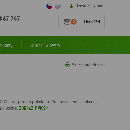
Uživatelský účet
847 767
0
0 Kč
s DPH
.)
oukazy
Outlet - Slevy %
Vytisknout stránku
IGGY s originálním potiskem. Příjemný a rychleschnoucí
zní počasí.
»
ZOBRAZIT VÍCE