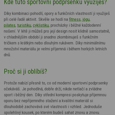
Kde tuto sportovní podprsenku využiješ?
Díky kombinaci pohodlí, opory a funkčních vlastností ji využiješ
při celé řadě aktivit. Skvěle se hodí na
fitness, jógu,
pilates
,
turistiku
,
cyklistiku
, procházky i běžné každodenní
nošení. V létě ji můžeš pro její design nosit klidně samostatně,
v chladnějším období ji snadno zkombinuješ s funkčním
tričkem s krátkým nebo dlouhým rukávem. Díky minimálnímu
množství materiálu je velmi příjemná i během horkých letních
dnů.
Proč si ji oblíbíš?
Protože nabízí přesně to, co od moderní sportovní podprsenky
očekáváš. Je pohodlná, dobře drží, nikde netlačí a zvládne
sport i běžný den. Díky střední kompresi poskytuje příjemnou
oporu bez nepříjemného stažení a kvalitní materiál si
dlouhodobě zachovává své vlastnosti i vzhled. Jednoduše
spolehlivý kousek, po kterém budeš sahat znovu a znovu.