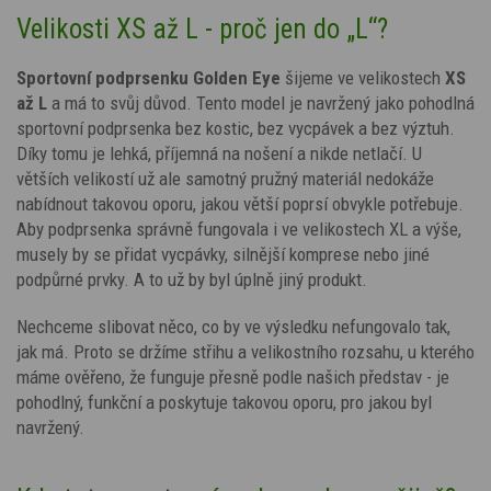
Velikosti XS až L - proč jen do „L“?
Sportovní podprsenku Golden Eye
šijeme ve velikostech
XS
až L
a má to svůj důvod. Tento model je navržený jako pohodlná
sportovní podprsenka bez kostic, bez vycpávek a bez výztuh.
Díky tomu je lehká, příjemná na nošení a nikde netlačí. U
větších velikostí už ale samotný pružný materiál nedokáže
nabídnout takovou oporu, jakou větší poprsí obvykle potřebuje.
Aby podprsenka správně fungovala i ve velikostech XL a výše,
musely by se přidat vycpávky, silnější komprese nebo jiné
podpůrné prvky. A to už by byl úplně jiný produkt.
Nechceme slibovat něco, co by ve výsledku nefungovalo tak,
jak má. Proto se držíme střihu a velikostního rozsahu, u kterého
máme ověřeno, že funguje přesně podle našich představ - je
pohodlný, funkční a poskytuje takovou oporu, pro jakou byl
navržený.