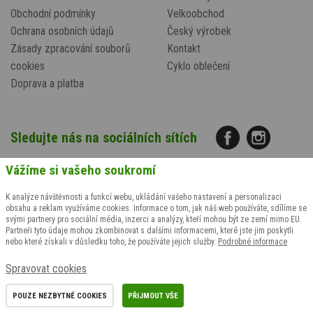
Obchodní podmínky
Velkoobchod
Ochrana osobních údajů
Český výrobek
Zásady zpracování souborů
Kontakt
cookies
Cyklo oblečení
Doprava a platba
Sledujte nás na sociálních sítích
Vážíme si vašeho soukromí
K analýze návštěvnosti a funkcí webu, ukládání vašeho nastavení a personalizaci
obsahu a reklam využíváme cookies. Informace o tom, jak náš web používáte, sdílíme se
svými partnery pro sociální média, inzerci a analýzy, kteří mohou být ze zemí mimo EU.
Partneři tyto údaje mohou zkombinovat s dalšími informacemi, které jste jim poskytli
nebo které získali v důsledku toho, že používáte jejich služby.
Podrobné informace
Potřebujete poradit?
Spravovat cookies
Zavolejte +420
608 847 767
(Po-Pá: 9-14 hod.)
POUZE NEZBYTNÉ COOKIES
PŘIJMOUT VŠE
nebo napište
objednavky@motopradlo.cz