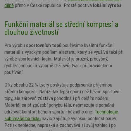
dílně
přímo v České republice. Prostě poctivá
lokální výroba
.
Funkční materiál se střední kompresí a
dlouhou životností
Pro výrobu
sportovních topů
používáme kvalitní funkční
materiál s vysokým podílem elastanu, který se využívá také při
výrobě sportovních legín. Materiál je pružný, prodyšný,
rychleschnoucí a výborně drží svůj tvar i při pravidelném
používání.
Díky obsahu 22 % Lycry poskytuje podprsenka příjemnou
střední kompresi. Nabízí tak lepší oporu než běžné sportovní
topy, ale zároveň zůstává pohodlná i při delším nošení.
Materiál se přizpůsobí pohybu těla, neomezuje a pomáhá
udržovat komfort během sportu i běžného dne.
Technologie
sublimačního tisku
navíc zajišťuje vysokou odolnost barev.
Potisk nebledne, nepraská a zachovává si svůj vzhled i po