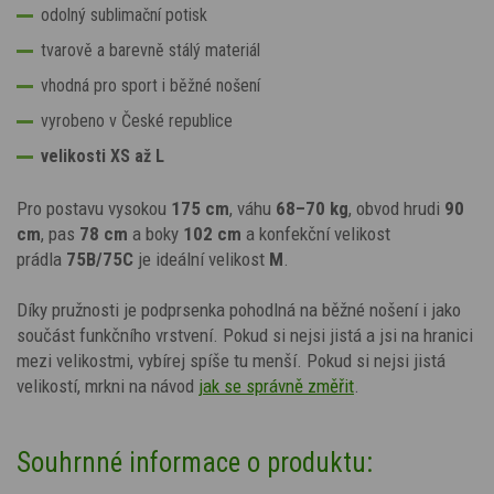
odolný sublimační potisk
tvarově a barevně stálý materiál
vhodná pro sport i běžné nošení
vyrobeno v České republice
velikosti XS až L
Pro postavu vysokou
175 cm
, váhu
68–70 kg
, obvod hrudi
90
cm
, pas
78 cm
a boky
102 cm
a konfekční velikost
prádla
75B/75C
je ideální velikost
M
.
Díky pružnosti je podprsenka pohodlná na běžné nošení i jako
součást funkčního vrstvení. Pokud si nejsi jistá a jsi na hranici
mezi velikostmi,
vybírej spíše tu menší.
Pokud si nejsi jistá
velikostí, mrkni na návod
jak se správně změřit
.
Souhrnné informace o produktu: