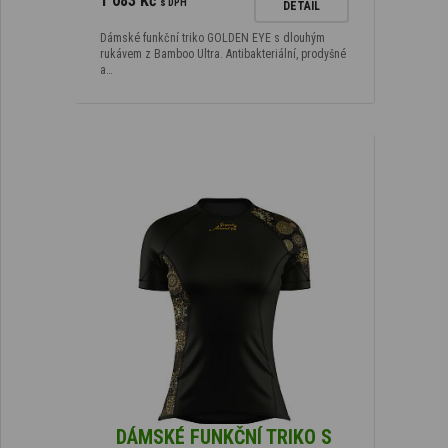
1 083 Kč
s DPH
DETAIL
Dámské funkční triko GOLDEN EYE s dlouhým
rukávem z Bamboo Ultra. Antibakteriální, prodyšné
a…
DÁMSKÉ FUNKČNÍ TRIKO S