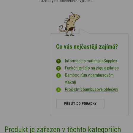
rozměry neoblečeného výrobku.
Co vás nejčastěji zajímá?
Informace o materiálu Supplex
Funkční prádlo na jógu a pilates
Bamboo Kun v bambusovém
vlákně
Proč chtít bambusové oblečení
PŘEJÍT DO PORADNY
Produkt je zařazen v těchto kategoriích