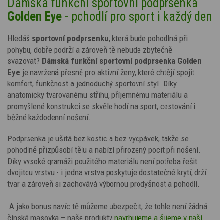
Dámská funkční sportovní podprsenka
Golden Eye
- pohodlí pro sport i každý den
Hledáš
sportovní podprsenku
, která bude pohodlná při
pohybu, dobře podrží a zároveň tě nebude zbytečně
svazovat?
Dámská funkční sportovní podprsenka Golden
Eye
je navržená přesně pro aktivní ženy, které chtějí spojit
komfort, funkčnost a jednoduchý sportovní styl. Díky
anatomicky tvarovanému střihu, příjemnému materiálu a
promyšlené konstrukci se skvěle hodí na sport, cestování i
běžné každodenní nošení.
Podprsenka je ušitá bez kostic a bez vycpávek, takže se
pohodlně přizpůsobí tělu a nabízí přirozený pocit při nošení.
Díky vysoké gramáži použitého materiálu není potřeba řešit
dvojitou vrstvu - i jedna vrstva poskytuje dostatečné krytí, drží
tvar a zároveň si zachovává výbornou prodyšnost a pohodlí.
A jako bonus navíc tě můžeme ubezpečit, že tohle není žádná
čínská masovka – naše produkty
navrhujeme a šijeme v naší