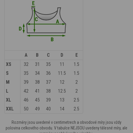
A
B
C
D
E
XS
32
31
35
11
1.5
S
35
34
36
11.5
1.5
M
39
38
37
12
2
L
42
41
38
12.5
2
XL
46
45
39
13
2.5
XXL
50
49
40
14
2.5
Rozměry jsou uvedené v centimetrech a obvodové míry jsou vždy
polovina celkového obvodu. V tabulce NEJSOU uvedeny tělesné míry, ale