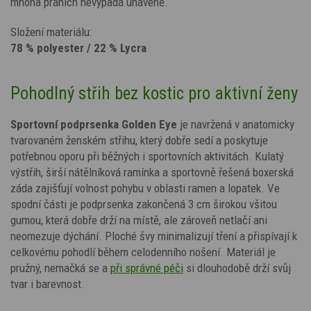
mnoha praních
nevypadá unaveně.
Složení materiálu:
78 % polyester / 22 % Lycra
Pohodlný střih bez kostic pro aktivní ženy
Sportovní podprsenka
Golden Eye
je navržená v anatomicky
tvarovaném ženském střihu, který dobře sedí a poskytuje
potřebnou oporu při běžných i sportovních aktivitách. Kulatý
výstřih, širší nátělníková ramínka a sportovně řešená boxerská
záda zajišťují volnost pohybu v oblasti ramen a lopatek. Ve
spodní části je podprsenka zakončená 3 cm širokou všitou
gumou, která dobře drží na místě, ale zároveň netlačí ani
neomezuje dýchání. Ploché švy minimalizují tření a přispívají k
celkovému pohodlí během celodenního nošení.
Materiál je
pružný, nemačká se a
při správné péči
si dlouhodobě drží svůj
tvar i barevnost.