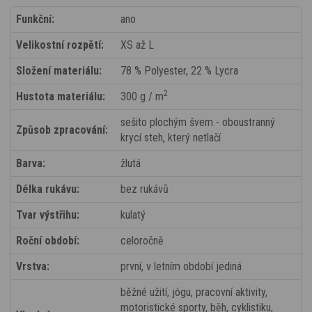
Funkční:
ano
Velikostní rozpětí:
XS až L
Složení materiálu:
78 % Polyester, 22 % Lycra
2
Hustota materiálu:
300 g / m
sešito plochým švem - oboustranný
Způsob zpracování:
krycí steh, který netlačí
Barva:
žlutá
Délka rukávu:
bez rukávů
Tvar výstřihu:
kulatý
Roční období:
celoročně
Vrstva:
první, v letním období jediná
běžné užití, jógu, pracovní aktivity,
motoristické sporty, běh, cyklistiku,