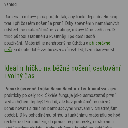
vzhled.
Ramena a rukávy jsou prošité tak, aby tričko lépe drželo svůj
tvar i při častém nošení a praní.
Díky zpevnění v namáhaných
místech se materiál méně vytahuje, rukávy lépe sedí a celé
triko působí stabilněji a kvalitněji i po delší době
používání.
Materiál je nenáročný na údržbu a
při správné
péči
si dlouhodobě zachovává svůj vzhled, tvar i barevnost.
Ideální tričko na běžné nošení, cestování
i volný čas
Pánské červené tričko Basic Bamboo Technical
využiješ
prakticky po celý rok. Skvěle funguje jako samostatná první
vrstva během teplejších dnů, ale bez problémů ho můžeš
kombinovat i s dalšími bambusovými vrstvami v chladnějším
období. Díky pohodlnému střihu a funkčnímu materiálu se hodí
na běžné denní nošení, do práce, na procházky, cestování i
lehčí outdoor aktivity. Velmi oblíbené je také na delší túry,