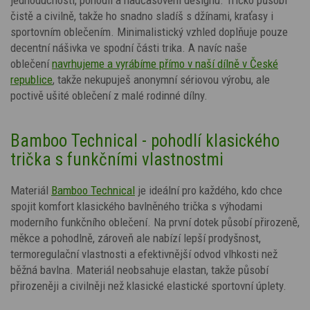
čistě a civilně, takže ho snadno sladíš s džínami, kraťasy i
sportovním oblečením. Minimalistický vzhled doplňuje pouze
decentní nášivka ve spodní části trika.
A navíc naše
oblečení
navrhujeme a vyrábíme přímo v naší dílně v České
republice
, takže nekupuješ anonymní sériovou výrobu, ale
poctivě ušité oblečení z malé rodinné dílny.
Bamboo Technical - pohodlí klasického
trička s funkčními vlastnostmi
Materiál
Bamboo Technical
je ideální pro každého, kdo chce
spojit komfort klasického bavlněného trička s výhodami
moderního funkčního oblečení. Na první dotek působí přirozeně,
měkce a pohodlně, zároveň ale nabízí lepší prodyšnost,
termoregulační vlastnosti a efektivnější odvod vlhkosti než
běžná bavlna. Materiál neobsahuje elastan, takže působí
přirozeněji a civilněji než klasické elastické sportovní úplety.