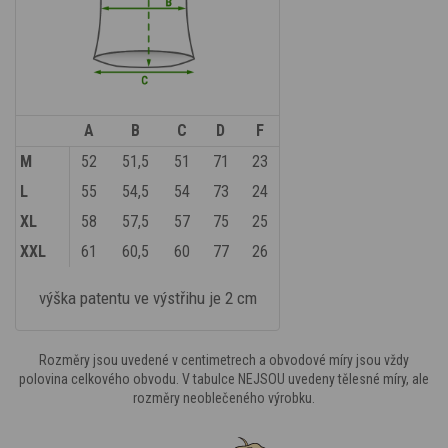
A
B
C
D
F
M
52
51,5
51
71
23
L
55
54,5
54
73
24
XL
58
57,5
57
75
25
XXL
61
60,5
60
77
26
výška patentu ve výstřihu je 2 cm
Rozměry jsou uvedené v centimetrech a obvodové míry jsou vždy
polovina celkového obvodu. V tabulce NEJSOU uvedeny tělesné míry, ale
rozměry neoblečeného výrobku.