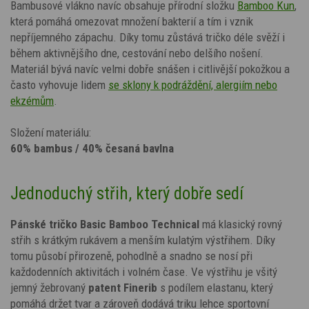
Bambusové vlákno navíc obsahuje přírodní složku
Bamboo Kun
,
která pomáhá omezovat množení bakterií a tím i vznik
nepříjemného zápachu. Díky tomu zůstává tričko déle svěží i
během aktivnějšího dne, cestování nebo delšího nošení.
Materiál bývá navíc velmi dobře snášen i citlivější pokožkou a
často vyhovuje lidem
se sklony k podráždění, alergiím nebo
ekzémům
.
Složení materiálu:
60% bambus / 40% česaná bavlna
Jednoduchý střih, který dobře sedí
Pánské tričko Basic Bamboo Technical
má klasický rovný
střih s krátkým rukávem a menším kulatým výstřihem. Díky
tomu působí přirozeně, pohodlně a snadno se nosí při
každodenních aktivitách i volném čase. Ve výstřihu je všitý
jemný žebrovaný
patent Finerib
s podílem elastanu, který
pomáhá držet tvar a zároveň dodává triku lehce sportovní