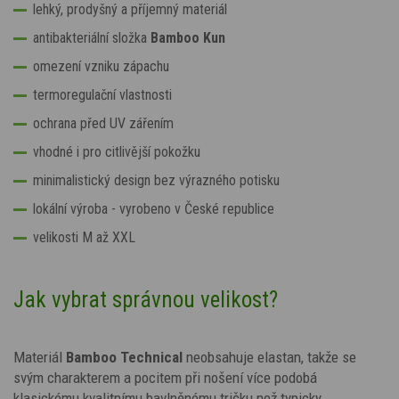
lehký, prodyšný a příjemný materiál
antibakteriální složka
Bamboo Kun
omezení vzniku zápachu
termoregulační vlastnosti
ochrana před UV zářením
vhodné i pro citlivější pokožku
minimalistický design bez výrazného potisku
lokální výroba - vyrobeno v České republice
velikosti M až XXL
Jak vybrat správnou velikost?
Materiál
Bamboo Technical
neobsahuje elastan, takže se
svým charakterem a pocitem při nošení více podobá
klasickému kvalitnímu bavlněnému tričku než typicky