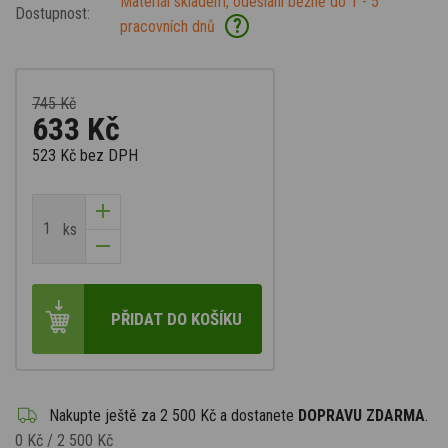
Materiál skladem, odeslání běžně do 1 - 5
Dostupnost:
?
pracovních dnů
745 Kč
633 Kč
523 Kč
bez DPH
ks
PŘIDAT DO KOŠÍKU
Nakupte ještě za
2 500 Kč
a dostanete
DOPRAVU ZDARMA
.
0 Kč
/
2 500 Kč