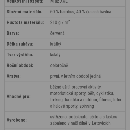
Velikostní rozpětí:
M až XXL
Složení materiálu:
60 % bambus, 40 % česaná bavlna
2
Hustota materiálu:
210 g / m
Barva:
červená
Délka rukávu:
krátký
Tvar výstřihu:
kulatý
Roční období:
celoročně
Vrstva:
první, v letním období jediná
běžné užití, pracovní aktivity,
motoristické sporty, běh, cyklistiku,
Vhodné pro:
treking, turistiku a outdoor, fitness, letní
a halové sporty, spinning
ustřiženo, potisknuto, ušito a s láskou
Vyrobeno:
zabaleno v naší dílně v Letovicích