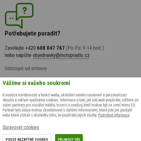
Potřebujete poradit?
Zavolejte +420
608 847 767
(Po-Pá: 9-14 hod.)
nebo napište
objednavky@motopradlo.cz
Odstoupit od smlouvy
Vážíme si vašeho soukromí
K analýze návštěvnosti a funkcí webu, ukládání vašeho nastavení a personalizaci
obsahu a reklam využíváme cookies. Informace o tom, jak náš web používáte, sdílíme se
svými partnery pro sociální média, inzerci a analýzy, kteří mohou být ze zemí mimo EU.
Partneři tyto údaje mohou zkombinovat s dalšími informacemi, které jste jim poskytli
nebo které získali v důsledku toho, že používáte jejich služby.
Podrobné informace
© 2009-2026 suspect animal s.r.o., všechna práva vyhrazena
Spravovat cookies
Grafický návrh
KošnarDesign.cz
& realizace
CZECHGROUP.cz
POUZE NEZBYTNÉ COOKIES
PŘIJMOUT VŠE