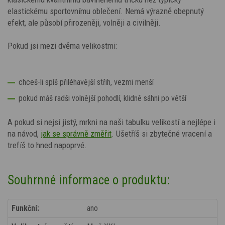
elastickému sportovnímu oblečení. Nemá výrazně obepnutý
efekt, ale působí přirozeněji, volněji a civilněji.
Pokud jsi mezi dvěma velikostmi:
chceš-li spíš přiléhavější střih, vezmi menší
pokud máš radši volnější pohodlí, klidně sáhni po větší
A pokud si nejsi jistý, mrkni na naši tabulku velikostí a nejlépe i
na návod,
jak se správně změřit
. Ušetříš si zbytečné vracení a
trefíš to hned napoprvé.
Souhrnné informace o produktu:
Funkční:
ano