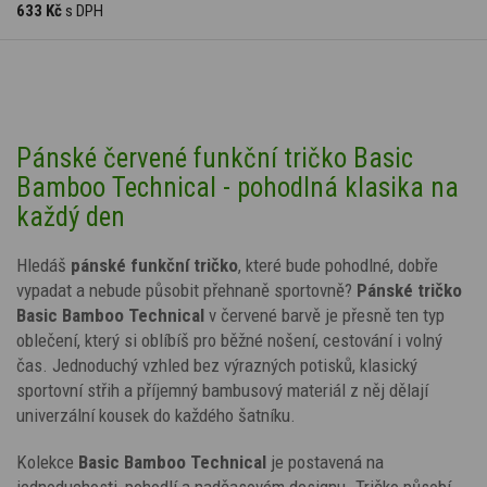
633 Kč
s DPH
Pánské červené funkční tričko Basic
Bamboo Technical - pohodlná klasika na
každý den
Hledáš
pánské funkční tričko
, které bude pohodlné, dobře
vypadat a nebude působit přehnaně sportovně?
Pánské tričko
Basic Bamboo Technical
v červené barvě je přesně ten typ
oblečení, který si oblíbíš pro běžné nošení, cestování i volný
čas. Jednoduchý vzhled bez výrazných potisků, klasický
sportovní střih a příjemný bambusový materiál z něj dělají
univerzální kousek do každého šatníku.
Kolekce
Basic Bamboo Technical
je postavená na
jednoduchosti, pohodlí a nadčasovém designu. Tričko působí