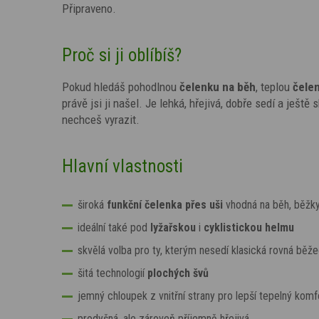
Připraveno.
Proč si ji oblíbíš?
Pokud hledáš pohodlnou
čelenku na běh
, teplou
čele
právě jsi ji našel. Je lehká, hřejivá, dobře sedí a ješt
nechceš vyrazit.
Hlavní vlastnosti
široká
funkční čelenka přes uši
vhodná na běh, běžky
ideální také pod
lyžařskou
i
cyklistickou helmu
skvělá volba pro ty, kterým nesedí klasická rovná běž
šitá technologií
plochých švů
jemný chloupek z vnitřní strany pro lepší tepelný komf
prodyšná, ale zároveň příjemně hřejivá