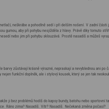
 netlačí, neškrábe a pohodlně sedí i při delším nošení. V zadní části j
u gumou, aby při pohybu nesjížděla z hlavy. Právě díky tomuto stři
nesedí nebo jim při pohybu sklouzává. Prostě nasadíš a můžeš vyraz
že barvy zůstávají krásně výrazné, nepraskají a nevyblednou ani po 
y nejen funkční doplněk, ale i stylový kousek, který se jen tak neokou
 takže ji bez problémů hodíš do kapsy bundy, batohu nebo sportovní t
ruce. Ráno zima? Nasadíš. Vítr? Nasadíš. Nečekaná změna počasí?