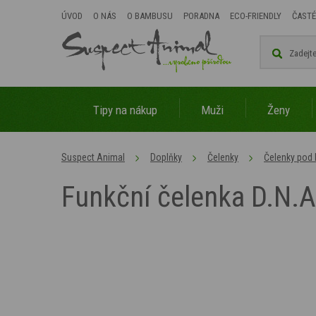
ÚVOD
O NÁS
O BAMBUSU
PORADNA
ECO-FRIENDLY
ČASTÉ
Tipy na nákup
Muži
Ženy
Suspect Animal
Doplňky
Čelenky
Čelenky pod
Funkční čelenka D.N.A