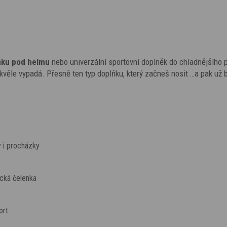
nku pod helmu
nebo univerzální sportovní doplněk do chladnějšího 
ě skvěle vypadá. Přesně ten typ doplňku, který začneš nosit …a pak už 
 i procházky
ecká čelenka
ort