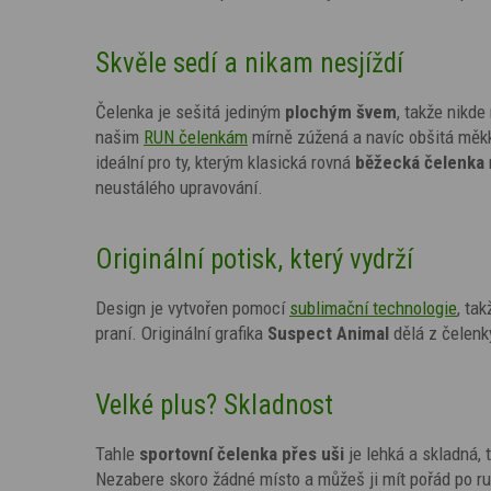
Skvěle sedí a nikam nesjíždí
Čelenka je sešitá jediným
plochým švem
, takže nikde
našim
RUN čelenkám
mírně zúžená a navíc obšitá měkko
ideální pro ty, kterým klasická rovná
běžecká čelenka
neustálého upravování.
Originální potisk, který vydrží
Design je vytvořen pomocí
sublimační technologie
,
tak
praní. Originální grafika
Suspect Animal
dělá z čelenk
Velké plus? Skladnost
Tahle
sportovní čelenka přes uši
je lehká a skladná,
Nezabere skoro žádné místo a můžeš ji mít pořád po 