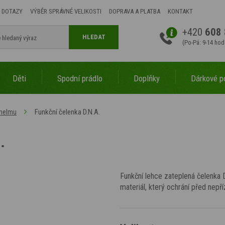
 DOTAZY
VÝBĚR SPRÁVNÉ VELIKOSTI
DOPRAVA A PLATBA
KONTAKT
+420
608 
HLEDAT
(Po-Pá: 9-14 hod
Děti
Spodní prádlo
Doplňky
Dárkové p
Funkční čelenka D.N.A.
 helmu
.
Funkční lehce zateplená čelenka D
materiál, který ochrání před nepří