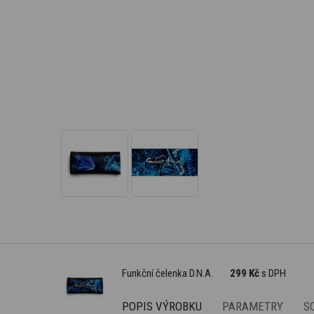
Funkční čelenka D.N.A.
299 Kč
s DPH
POPIS VÝROBKU
PARAMETRY
S