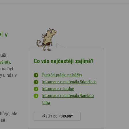
l v
 uši
.
Co vás nejčastěji zajímá?
výlety
,
usí být
y u nás v
Funkční prádlo na běžky
Informace o materiálu SilverTech
Informace o bavlně
Informace o materiálu Bamboo
Ultra
řeje, ale
PŘEJÍT DO PORADNY
 se