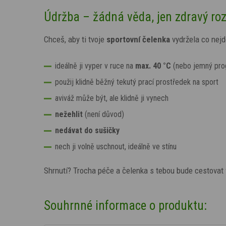
Údržba – žádná věda, jen zdravý r
Chceš, aby ti tvoje
sportovní čelenka
vydržela co nejd
ideálně ji vyper v ruce na
max. 40 °C
(nebo jemný pro
použij klidně běžný tekutý prací prostředek na sport
aviváž může být, ale klidně ji vynech
nežehlit
(není důvod)
nedávat do sušičky
nech ji volně uschnout, ideálně ve stínu
Shrnutí? Trocha péče a čelenka s tebou bude cestovat 
Souhrnné informace o produktu: