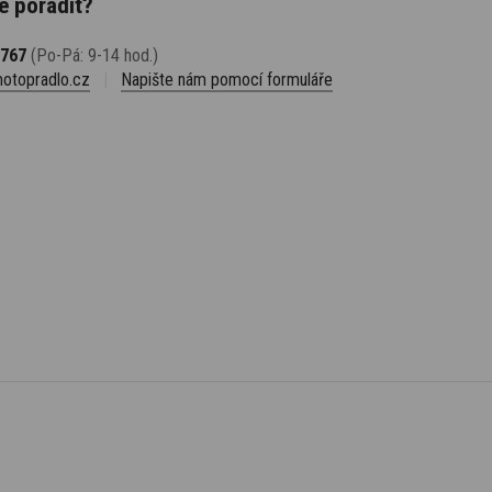
e poradit?
 767
(Po-Pá: 9-14 hod.)
otopradlo.cz
|
Napište nám pomocí formuláře