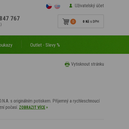
Uživatelský účet
847 767
0
0 Kč
s DPH
.)
oukazy
Outlet - Slevy %
Vytisknout stránku
.N.A. s originálním potiskem. Příjemný a rychleschnoucí
zní počasí.
»
ZOBRAZIT VÍCE