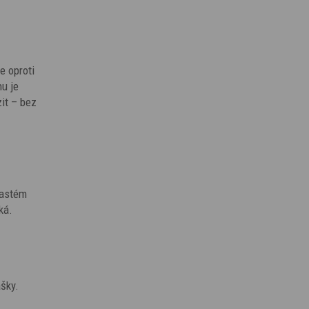
e oproti
hu je
it – bez
častém
ká.
ašky.