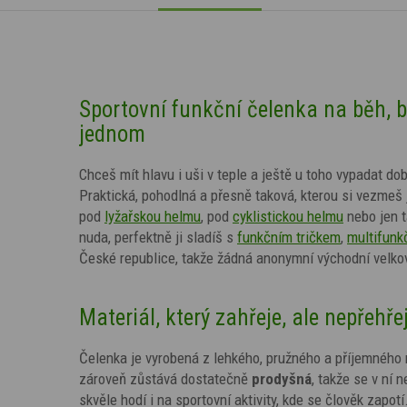
Sportovní funkční čelenka na běh, běž
jednom
Chceš mít hlavu i uši v teple a ještě u toho vypadat 
Praktická, pohodlná a přesně taková, kterou si vezmeš 
pod
lyžařskou helmu
, pod
cyklistickou helmu
nebo jen 
nuda, perfektně ji sladíš s
funkčním tričkem
,
multifunk
České republice, takže žádná anonymní východní velkov
Materiál, který zahřeje, ale nepřehře
Čelenka je vyrobená z lehkého, pružného a příjemného 
zároveň zůstává dostatečně
prodyšná
, takže se v ní 
skvěle hodí i na sportovní aktivity, kde se člověk zapotí