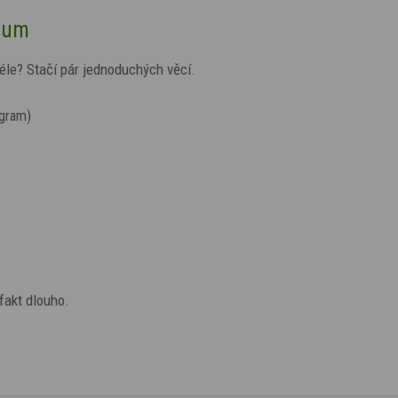
ozum
éle? Stačí pár jednoduchých věcí.
gram)
fakt dlouho.