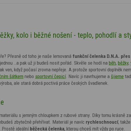
ky, kolo i běžné nošení - teplo, pohodlí a sty
dobře? Přesně od toho je naše lemovaná
funkční čelenka D.N.A. přes
jednou …a pak už ji budeš nosit pořád. Skvěle se hodí na
běh
,
běžky
,
tak ven, když počasí zrovna nepřeje. A protože sportovní doplněk nem
čním šátkem
nebo
sportovní čepicí
. Navíc ji navrhujeme a
šijeme
tad
ýroba, ale stará dobrá poctivá práce českých švadlenek.
je
materiálu s jemným chloupkem z rubové strany. Díky tomu krásně zah
nebudeš zbytečně přehřívat. Materiál je navíc
rychleschnoucí
, takže
. Prostě ideální
běžecká čelenka
, kterou chceš mít vždy po ruce.