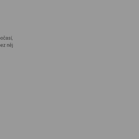
počasí,
bez něj