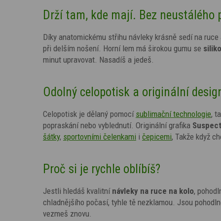
Drží tam, kde mají. Bez neustálého
Díky anatomickému střihu návleky krásně sedí na ruce 
při delším nošení. Horní lem má širokou gumu se
sili
minut upravovat. Nasadíš a jedeš.
Odolný celopotisk a originální desi
Celopotisk je dělaný pomocí
sublimační technologie
, t
popraskání nebo vyblednutí. Originální grafika
Suspect
šátky
,
sportovními čelenkami
i
čepicemi
, Takže když ch
Proč si je rychle oblíbíš?
Jestli hledáš kvalitní
návleky na ruce na kolo
, pohodl
chladnějšího počasí, tyhle tě nezklamou. Jsou pohodlné,
vezmeš znovu.