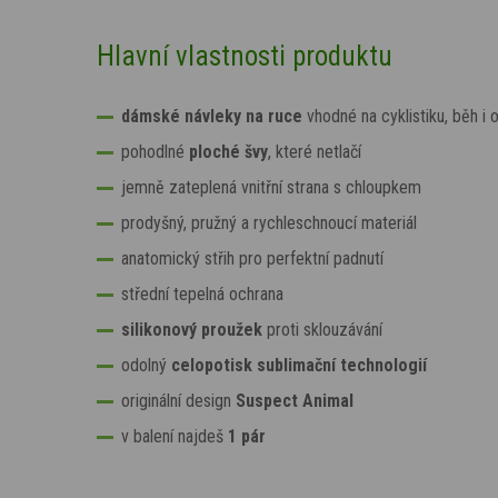
Hlavní vlastnosti produktu
dámské návleky na ruce
vhodné na cyklistiku, běh i 
pohodlné
ploché švy
, které netlačí
jemně zateplená vnitřní strana s chloupkem
prodyšný, pružný a rychleschnoucí materiál
anatomický střih pro perfektní padnutí
střední tepelná ochrana
silikonový proužek
proti sklouzávání
odolný
celopotisk sublimační technologií
originální design
Suspect Animal
v balení najdeš
1 pár