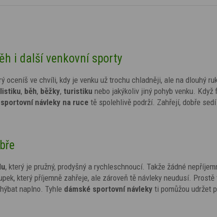
ěh i další venkovní sporty
ý oceníš ve chvíli, kdy je venku už trochu chladněji, ale na dlouhý ru
listiku
,
běh
,
běžky
,
turistiku
nebo jakýkoliv jiný pohyb venku. Když 
sportovní návleky na ruce
tě spolehlivě podrží. Zahřejí, dobře sedí
obře
lu
, který je pružný, prodyšný a rychleschnoucí. Takže žádné nepříje
oupek, který příjemně zahřeje, ale zároveň tě návleky neudusí. Prostě 
 hýbat naplno. Tyhle
dámské sportovní návleky
ti pomůžou udržet p