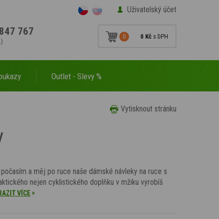
Uživatelský účet
847 767
0
0 Kč
s DPH
.)
oukazy
Outlet - Slevy %
Vytisknout stránku
y
 počasím a měj po ruce naše dámské návleky na ruce s
aktického nejen cyklistického doplňku v mžiku vyrobíš
»
AZIT VÍCE