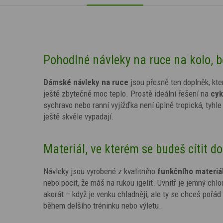
Pohodlné návleky na ruce na kolo, b
Dámské návleky na ruce
jsou přesně ten doplněk, kter
ještě zbytečně moc teplo. Prostě ideální řešení na
cyk
sychravo nebo ranní vyjížďka není úplně tropická, tyhle
ještě skvěle vypadají.
Materiál, ve kterém se budeš cítit d
Návleky jsou vyrobené z kvalitního
funkčního materiá
nebo pocit, že máš na rukou igelit. Uvnitř je jemný chl
akorát – když je venku chladněji, ale ty se chceš pořád
během delšího tréninku nebo výletu.