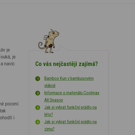
káv je
fouká, je
Co vás nejčastěji zajímá?
 a navíc
Bamboo Kun v bambusovém
vlákně
Informace o materiálu Coolmax
All Season
mné pocení
Jak si vybrat funkční prádlo na
tak
léto?
ohodlí i
Jak si vybrat funkční prádlo na
zimu?