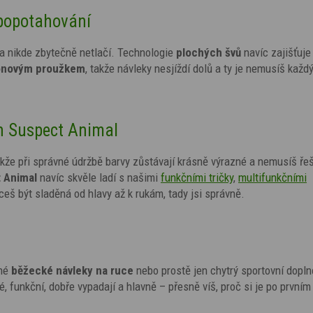
 popotahování
a nikde zbytečně netlačí. Technologie
plochých švů
navíc zajišťuje
konovým proužkem
, takže návleky nesjíždí dolů a ty je nemusíš každ
gn Suspect Animal
akže při správné údržbě barvy zůstávají krásně výrazné a nemusíš řeš
 Animal
navíc skvěle ladí s našimi
funkčními tričky
,
multifunkčními
ceš být sladěná od hlavy až k rukám, tady jsi správně.
né
běžecké návleky na ruce
nebo prostě jen chytrý sportovní dopln
 funkční, dobře vypadají a hlavně – přesně víš, proč si je po prvním 