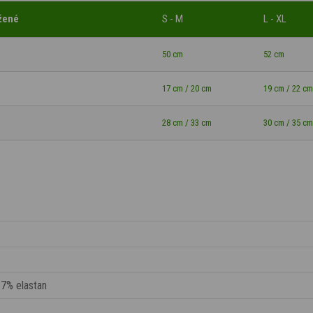
žené
S - M
L - XL
50 cm
52 cm
17 cm / 20 cm
19 cm / 22 cm
28 cm / 33 cm
30 cm / 35 cm
7% elastan