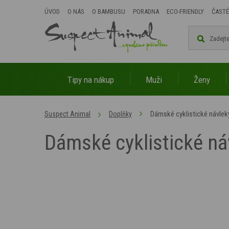
ÚVOD
O NÁS
O BAMBUSU
PORADNA
ECO-FRIENDLY
ČASTÉ
Tipy na nákup
Muži
Ženy
Dámské cyklistické návle
Suspect Animal
Doplňky
Dámské cyklistické n