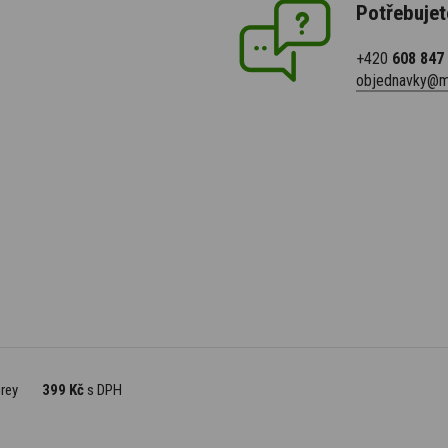
Potřebujet
+420
608 847
objednavky@m
rey
399 Kč
s DPH