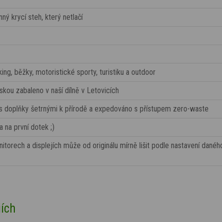
ý krycí steh, který netlačí
ing, běžky, motoristické sporty, turistiku a outdoor
láskou zabaleno v naší dílně v Letovicích
 s doplňky šetrnými k přírodě a expedováno s přístupem zero-waste
a na první dotek ;)
torech a displejích může od originálu mírně lišit podle nastavení danéh
iích