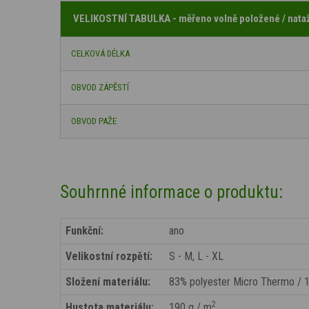
VELIKOSTNÍ TABULKA - měřeno volně položené / nata
CELKOVÁ DÉLKA
OBVOD ZÁPĚSTÍ
OBVOD PAŽE
Souhrnné informace o produktu:
Funkční:
ano
Velikostní rozpětí:
S - M, L - XL
Složení materiálu:
83% polyester Micro Thermo / 1
2
Hustota materiálu:
190 g / m