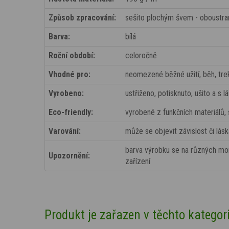
Způsob zpracování:
sešito plochým švem - oboustrann
Barva:
bílá
Roční období:
celoročně
Vhodné pro:
neomezené běžné užití, běh, trek
Vyrobeno:
ustřiženo, potisknuto, ušito a s 
Eco-friendly:
vyrobené z funkčních materiálů,
Varování:
může se objevit závislost či lásk
barva výrobku se na různých moni
Upozornění:
zařízení
Produkt je zařazen v těchto kategor