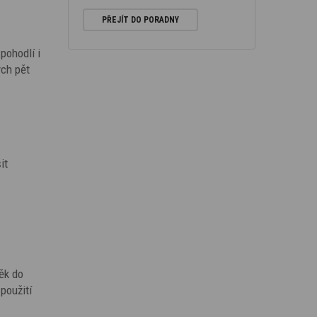
PŘEJÍT DO PORADNY
 pohodlí i
ých pět
it
ěk do
použití