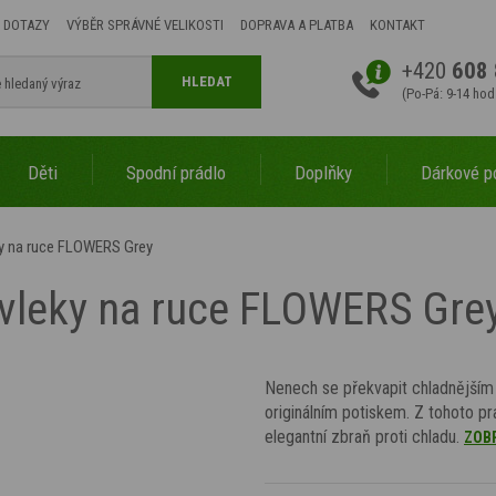
 DOTAZY
VÝBĚR SPRÁVNÉ VELIKOSTI
DOPRAVA A PLATBA
KONTAKT
+420
608 
HLEDAT
(Po-Pá: 9-14 hod
Děti
Spodní prádlo
Doplňky
Dárkové p
ky na ruce FLOWERS Grey
ávleky na ruce FLOWERS Gre
Nenech se překvapit chladnějším
originálním potiskem. Z tohoto pr
elegantní zbraň proti chladu.
ZOBR