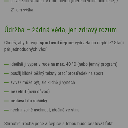
univerzální velikost: 51 cm obvod
(měřeno volně položené)
/
21 cm výška
Údržba – žádná věda, jen zdravý rozum
Chceš, aby ti tvoje
sportovní čepice
vydržela co nejdéle? Stačí
pár jednoduchých věcí.
ideálně ji vyper v ruce na
max. 40 °C
(nebo jemný program)
použij klidně běžný tekutý prací prostředek na sport
aviváž může být, ale klidně ji vynech
nežehlit
(není důvod)
nedávat do sušičky
nech ji volně uschnout, ideálně ve stínu
Shrnutí? Trocha péče a čepice s tebou bude cestovat fakt