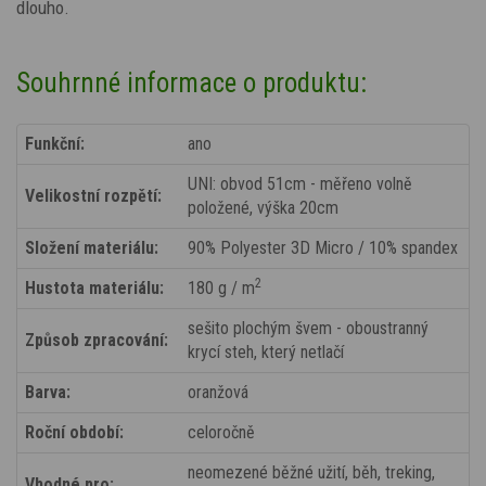
dlouho.
Souhrnné informace o produktu:
Funkční:
ano
UNI: obvod 51cm - měřeno volně
Velikostní rozpětí:
položené, výška 20cm
Složení materiálu:
90% Polyester 3D Micro / 10% spandex
2
Hustota materiálu:
180 g / m
sešito plochým švem - oboustranný
Způsob zpracování:
krycí steh, který netlačí
Barva:
oranžová
Roční období:
celoročně
neomezené běžné užití, běh, treking,
Vhodné pro: