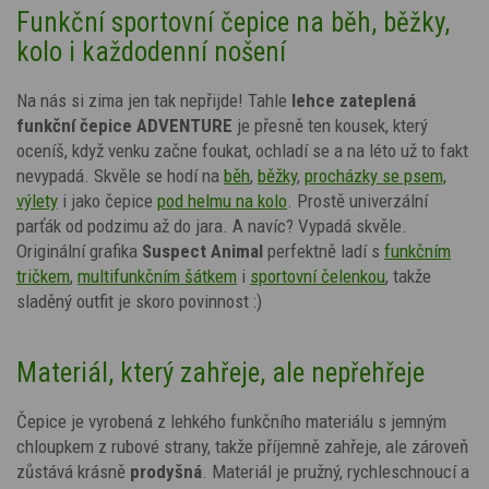
Funkční sportovní čepice na běh, běžky,
kolo i každodenní nošení
Na nás si zima jen tak nepřijde! Tahle
lehce zateplená
funkční čepice ADVENTURE
je přesně ten kousek, který
oceníš, když venku začne foukat, ochladí se a na léto už to fakt
nevypadá. Skvěle se hodí na
běh
,
běžky
,
procházky se psem,
výlety
i jako čepice
pod helmu na kolo
. Prostě univerzální
parťák od podzimu až do jara. A navíc? Vypadá skvěle.
Originální grafika
Suspect Animal
perfektně ladí s
funkčním
tričkem
,
multifunkčním šátkem
i
sportovní čelenkou
, takže
sladěný outfit je skoro povinnost :)
Materiál, který zahřeje, ale nepřehřeje
Čepice je vyrobená z lehkého funkčního materiálu s jemným
chloupkem z rubové strany, takže příjemně zahřeje, ale zároveň
zůstává krásně
prodyšná
. Materiál je pružný, rychleschnoucí a