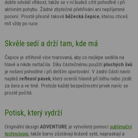
dobře odvádí vlhkost, takže se v ní budeš cítit pohodlně i při
aktivním pohybu. Žádné zbytečné přehřívání ani nepříjemné
pocení. Prostě přesně taková
běžecká čepice
, kterou chceš
mít vždy po ruce.
Skvěle sedí a drží tam, kde má
Čepice je střihově více tvarovaná, aby co nejlépe seděla na
hlavě a nikde netlačila. Díky částečnému použití
plochých švů
je nošení pohodlné i při delším sportování. V zadní části navíc
najdeš
reflexní pásek
, který oceníš hlavně při běhu nebo jízdě
za šera a ve tmě. Protože každý bezpečnostní prvek navíc se
prostě počítá.
Potisk, který vydrží
Originální design
ADVENTURE
je vytvořený pomocí
sublimační
technologie
, takže barvy zůstávají krásně syté, nepraskají a