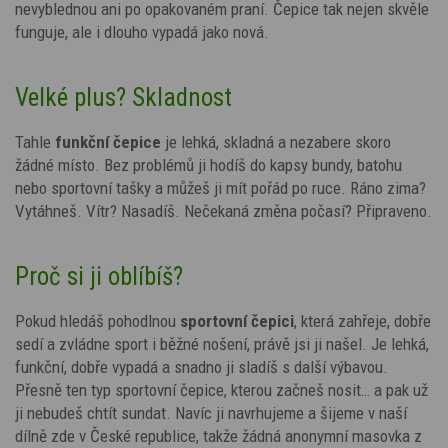
nevyblednou ani po opakovaném praní. Čepice tak nejen skvěle
funguje, ale i dlouho vypadá jako nová.
Velké plus? Skladnost
Tahle
funkční čepice
je lehká, skladná a nezabere skoro
žádné místo. Bez problémů ji hodíš do kapsy bundy, batohu
nebo sportovní tašky a můžeš ji mít pořád po ruce. Ráno zima?
Vytáhneš. Vítr? Nasadíš. Nečekaná změna počasí? Připraveno.
Proč si ji oblíbíš?
Pokud hledáš pohodlnou
sportovní čepici
, která zahřeje, dobře
sedí a zvládne sport i běžné nošení, právě jsi ji našel. Je lehká,
funkční, dobře vypadá a snadno ji sladíš s další výbavou.
Přesně ten typ sportovní čepice, kterou začneš nosit… a pak už
ji nebudeš chtít sundat. Navíc ji navrhujeme a šijeme v naší
dílně zde v České republice,
takže žádná anonymní masovka z