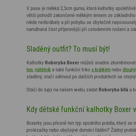
V pase je měkká 2,5cm guma, která kalhotky spolehlivě 
větší pohodlí zakončené měkkým lemem ze základního m
nikde neškrábaly a při pohybu se zbytečně neposouvaly. 
namáhaná část příjemnější při celodenním nošení a zá
Sladěný outfit? To musí být!
Kalhotky
Roboryba
Boxer
můžeš snadno zkombinovat s
top
,
nátělník
a také funkční triko
s krátkým
nebo
dlouh
sladěný, stačí sáhnout po dalších produktech se stej
Stačí do lupy na našem webu zadat
Roboryba
bílá
a b
Kdy dětské funkční kalhotky Boxer v
Boxerky jsou přesně ten typ spodního prádla, který se n
prolézačky nebo obyčejné domácí řádění? Žádný probl