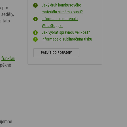
Jaký druh bambusového
u pro
materiálu si mám koupit?
 seděly,
Informace o materiálu
e tato
WindStopper
Jak vybrat správnou velikost?
Informace o sublimačním tisku
PŘEJÍT DO PORADNY
t
funkční
 pěkně
,
říjemné