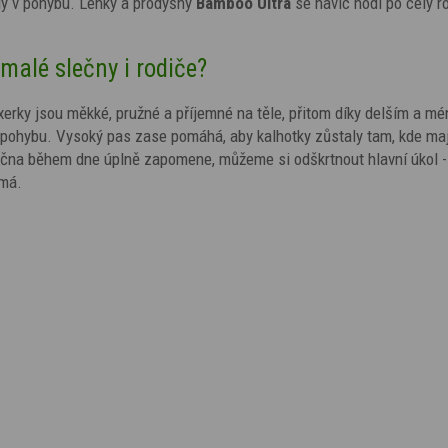
aly v pohybu. Lehký a prodyšný
Bamboo Ultra
se navíc hodí po celý r
 malé slečny i rodiče?
erky jsou měkké, pružné a příjemné na těle, přitom díky delším a mé
i pohybu. Vysoký pas zase pomáhá, aby kalhotky zůstaly tam, kde maj
lečna během dne úplně zapomene, můžeme si odškrtnout hlavní úkol -
 má.