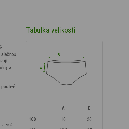
Tabulka velikostí
mě
u slečnou
vají
dyšný a
 poctivě
A
B
100
10
26
y v celé