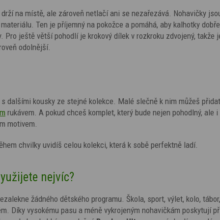
drží na místě, ale zároveň netlačí ani se nezařezává. Nohavičky jso
ateriálu. Ten je příjemný na pokožce a pomáhá, aby kalhotky dobře
Pro ještě větší pohodlí je krokový dílek v rozkroku zdvojený, takže j
roveň odolnější.
 dalšími kousky ze stejné kolekce.
Malé slečně k nim můžeš přida
ým
rukávem. A pokud chceš komplet, který bude nejen pohodlný, ale i
ným motivem.
ěhem chvilky uvidíš celou kolekci, která k sobě perfektně ladí.
yužijete nejvíc?
ezalekne žádného dětského programu. Škola, sport, výlet, kolo, tábor
ém. Díky vysokému pasu a méně vykrojeným nohavičkám poskytují p