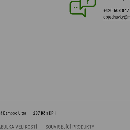
+420
608 847
objednavky@m
lá Bamboo Ultra
287 Kč
s DPH
ABULKA VELIKOSTÍ
SOUVISEJÍCÍ PRODUKTY