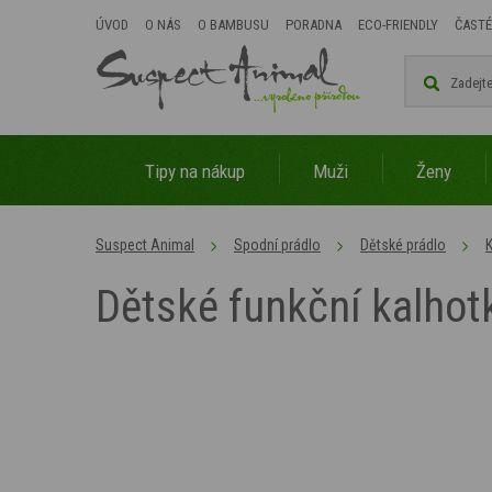
ÚVOD
O NÁS
O BAMBUSU
PORADNA
ECO-FRIENDLY
ČASTÉ
Tipy na nákup
Muži
Ženy
Suspect Animal
Spodní prádlo
Dětské prádlo
K
Dětské funkční kalho