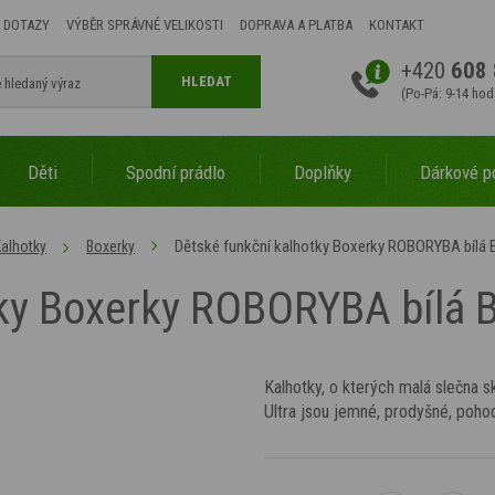
 DOTAZY
VÝBĚR SPRÁVNÉ VELIKOSTI
DOPRAVA A PLATBA
KONTAKT
+420
608 
HLEDAT
(Po-Pá: 9-14 hod
Děti
Spodní prádlo
Doplňky
Dárkové p
Dětské funkční kalhotky Boxerky ROBORYBA bílá 
alhotky
Boxerky
tky Boxerky ROBORYBA bílá 
Kalhotky, o kterých malá slečna
Ultra jsou jemné, prodyšné, pohod