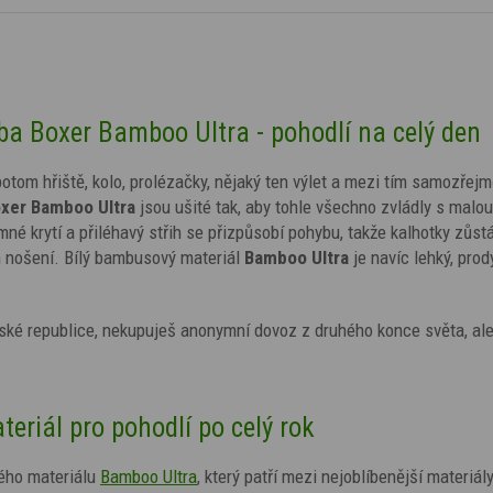
ba Boxer Bamboo Ultra - pohodlí na celý den
potom hřiště, kolo, prolézačky, nějaký ten výlet a mezi tím samozřej
oxer Bamboo Ultra
jsou ušité tak, aby tohle všechno zvládly s malo
né krytí a přiléhavý střih se přizpůsobí pohybu, takže kalhotky zůstá
m nošení. Bílý bambusový materiál
Bamboo Ultra
je navíc lehký, pro
ké republice, nekupuješ anonymní dovoz z druhého konce světa, ale
riál pro pohodlí po celý rok
ého materiálu
Bamboo Ultra
, který patří mezi nejoblíbenější materiál