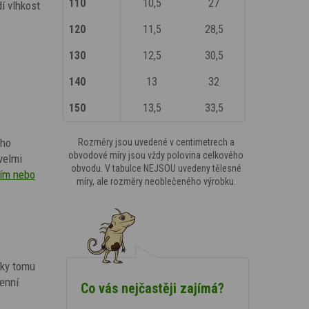
110
10,5
27
í vlhkost
120
11,5
28,5
130
12,5
30,5
140
13
32
150
13,5
33,5
ého
Rozměry jsou uvedené v centimetrech a
obvodové míry jsou vždy polovina celkového
velmi
obvodu. V tabulce NEJSOU uvedeny tělesné
iím nebo
míry, ale rozměry neoblečeného výrobku.
íky tomu
denní
Co vás nejčastěji zajímá?