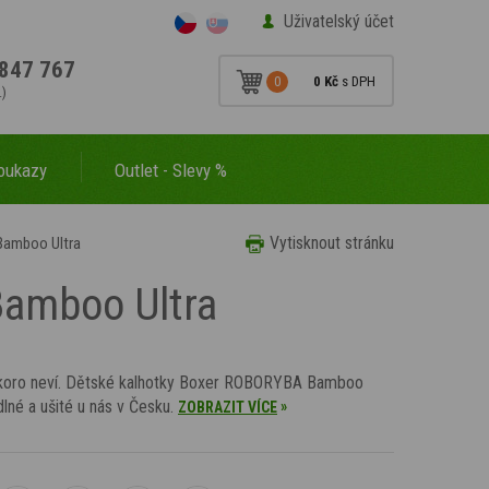
Uživatelský účet
847 767
0
0 Kč
s DPH
.)
oukazy
Outlet - Slevy %
Vytisknout stránku
Bamboo Ultra
Bamboo Ultra
 skoro neví. Dětské kalhotky Boxer ROBORYBA Bamboo
lné a ušité u nás v Česku.
»
ZOBRAZIT VÍCE