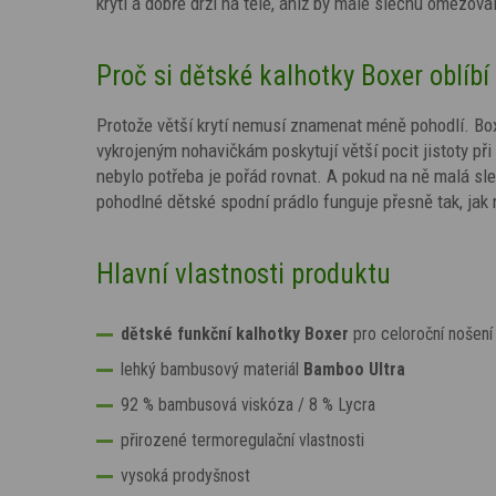
krytí a dobře drží na těle, aniž by malé slečnu omezov
Proč si dětské kalhotky Boxer oblíbí
Protože větší krytí nemusí znamenat méně pohodlí. Box
vykrojeným nohavičkám poskytují větší pocit jistoty př
nebylo potřeba je pořád rovnat. A pokud na ně malá s
pohodlné dětské spodní prádlo funguje přesně tak, jak
Hlavní vlastnosti produktu
dětské funkční kalhotky Boxer
pro celoroční nošení
lehký bambusový materiál
Bamboo Ultra
92 % bambusová viskóza / 8 % Lycra
přirozené termoregulační vlastnosti
vysoká prodyšnost