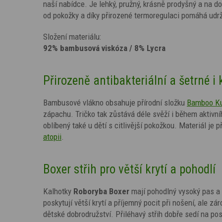
naší nabídce. Je lehký, pružný, krásně prodyšný a na do
od pokožky a díky přirozené termoregulaci pomáhá udr
Složení materiálu:
92% bambusová viskóza / 8% Lycra
Přirozeně antibakteriální a šetrné i 
Bambusové vlákno obsahuje přírodní složku
Bamboo K
zápachu. Tričko tak zůstává déle svěží i během aktivn
oblíbený také u dětí s citlivější pokožkou. Materiál je p
atopii
.
Boxer střih pro větší krytí a pohodlí
Kalhotky
Roboryba
Boxer
mají pohodlný vysoký pas a 
poskytují větší krytí a příjemný pocit při nošení, ale z
dětské dobrodružství. Přiléhavý střih dobře sedí na po