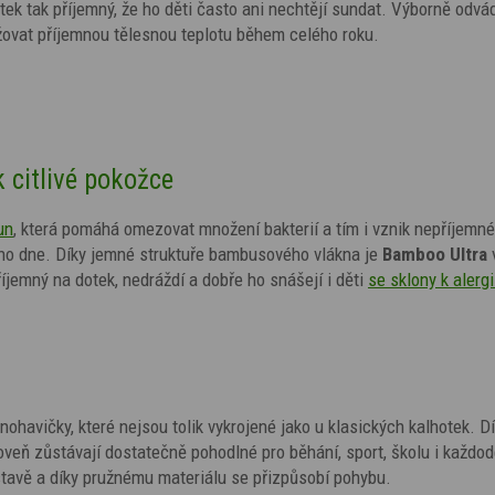
tek tak příjemný, že ho děti často ani nechtějí sundat. Výborně odvád
žovat příjemnou tělesnou teplotu během celého roku.
k citlivé pokožce
un
, která pomáhá omezovat množení bakterií a tím i vznik nepříjemn
ího dne. Díky jemné struktuře bambusového vlákna je
Bamboo Ultra
říjemný na dotek, nedráždí a dobře ho snášejí i děti
se sklony k alerg
nohavičky, které nejsou tolik vykrojené jako u klasických kalhotek. D
ároveň zůstávají dostatečně pohodlné pro běhání, sport, školu i každo
stavě a díky pružnému materiálu se přizpůsobí pohybu.