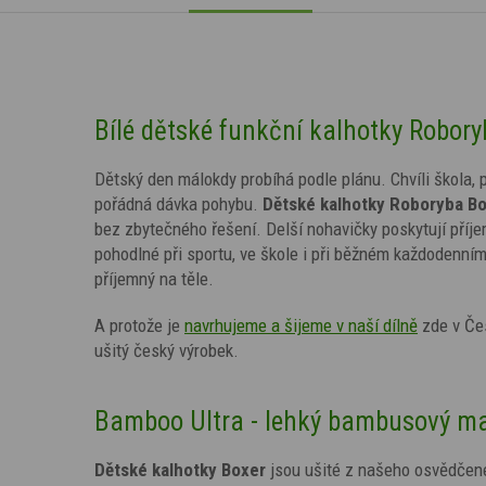
Bílé dětské funkční kalhotky Robory
Dětský den málokdy probíhá podle plánu. Chvíli škola, 
pořádná dávka pohybu.
Dětské kalhotky Roboryba B
bez zbytečného řešení. Delší nohavičky poskytují příjem
pohodlné při sportu, ve škole i při běžném každodenní
příjemný na těle.
A protože je
navrhujeme a šijeme v naší dílně
zde v Čes
ušitý český výrobek.
Bamboo Ultra - lehký bambusový mate
Dětské kalhotky Boxer
jsou ušité
z našeho osvědčen