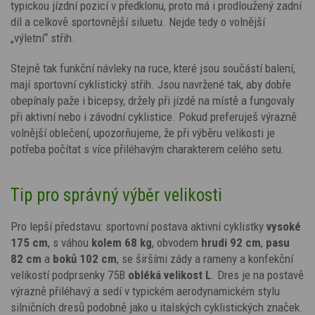
typickou jízdní pozicí v předklonu, proto má i prodloužený zadní
díl a celkově sportovnější siluetu. Nejde tedy o volnější
„výletní“ střih.
Stejně tak funkční návleky na ruce, které jsou součástí balení,
mají sportovní cyklistický střih. Jsou navržené tak, aby dobře
obepínaly paže i bicepsy, držely při jízdě na místě a fungovaly
při aktivní nebo i závodní cyklistice. Pokud preferuješ výrazně
volnější oblečení, upozorňujeme, že při výběru velikosti je
potřeba počítat s více přiléhavým charakterem celého setu.
Tip pro správný výběr velikosti
Pro lepší představu: sportovní postava aktivní cyklistky
vysoké
175 cm
, s váhou
kolem 68 kg
, obvodem
hrudi 92 cm
,
pasu
82 cm
a
boků 102 cm
, se širšími zády a rameny a konfekční
velikostí podprsenky 75B
obléká velikost L
. Dres je na postavě
výrazně přiléhavý a sedí v typickém aerodynamickém stylu
silničních dresů podobně jako u italských cyklistických značek.