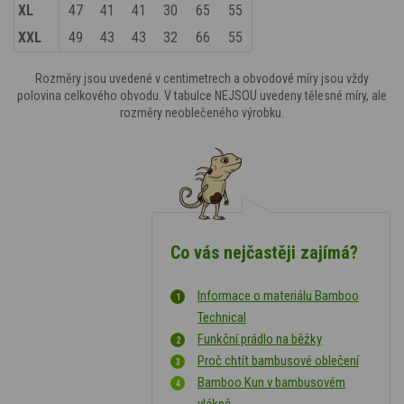
XL
47
41
41
30
65
55
XXL
49
43
43
32
66
55
Rozměry jsou uvedené v centimetrech a obvodové míry jsou vždy
polovina celkového obvodu. V tabulce NEJSOU uvedeny tělesné míry, ale
rozměry neoblečeného výrobku.
Co vás nejčastěji zajímá?
Informace o materiálu Bamboo
Technical
Funkční prádlo na běžky
Proč chtít bambusové oblečení
Bamboo Kun v bambusovém