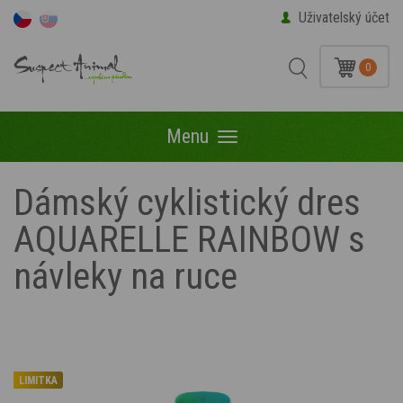
Uživatelský účet
0
Menu
Menu
Dámský cyklistický dres
AQUARELLE RAINBOW s
návleky na ruce
LIMITKA