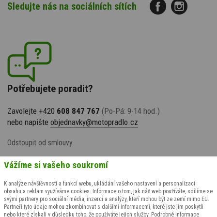
Sledujte nás na sociálních sítích
Potřebujete poradit?
Zavolejte +420
608 847 767
(Po-Pá: 9-14 hod.)
nebo napište
objednavky@motopradlo.cz
Odstoupit od smlouvy
Vážíme si vašeho soukromí
K analýze návštěvnosti a funkcí webu, ukládání vašeho nastavení a personalizaci
obsahu a reklam využíváme cookies. Informace o tom, jak náš web používáte, sdílíme se
svými partnery pro sociální média, inzerci a analýzy, kteří mohou být ze zemí mimo EU.
Partneři tyto údaje mohou zkombinovat s dalšími informacemi, které jste jim poskytli
nebo které získali v důsledku toho, že používáte jejich služby.
Podrobné informace