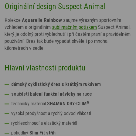
Originální design Suspect Animal
Kolekce
A
quarelle Rainbow
zaujme výrazným sportovním
vzhledem a originálním
sublimačním potiskem
Suspect Animal,
který je odolný proti vyblednutí i při častém praní a pravidelném
používání. Dres tak bude vypadat skvěle i po mnoha
kilometrech v sedle.
Hlavní vlastnosti produktu
dámský cyklistický dres s krátkým rukávem
součástí balení funkční návleky na ruce
®
technický materiál
SHAMAN DRY-CLIM
vysoká prodyšnost a rychlý odvod vlhkosti
rychleschnoucí a elastický materiál
pohodlný
Slim Fit střih