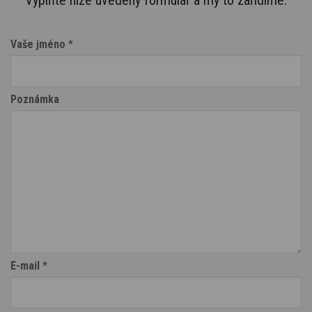
Vyplňte níže uvedený formulář a my to zařídíme.
Vaše jméno
*
Poznámka
E-mail
*