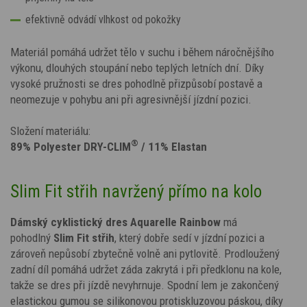
efektivně odvádí vlhkost od pokožky
Materiál pomáhá udržet tělo v suchu i během náročnějšího
výkonu, dlouhých stoupání nebo teplých letních dní. Díky
vysoké pružnosti se dres pohodlně přizpůsobí postavě a
neomezuje v pohybu ani při agresivnější jízdní pozici.
Složení materiálu:
®
89% Polyester DRY-CLIM
/ 11% Elastan
Slim Fit střih navržený přímo na kolo
Dámský cyklistický dres
A
quarelle Rainbow
má
pohodlný
Slim Fit střih
, který dobře sedí v jízdní pozici a
zároveň nepůsobí zbytečně volně ani pytlovitě. Prodloužený
zadní díl pomáhá udržet záda zakrytá i při předklonu na kole,
takže se dres při jízdě nevyhrnuje. Spodní lem je zakončený
elastickou gumou se silikonovou protiskluzovou páskou, díky