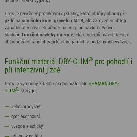
dlouhé i kratší vyjížďky.
Dres je navržený pro aktivní cyklistky, které chtějí pohodlí při
jízdě na
silničním kole, gravelu i MTB
, ale zároveň nechtějí
zapadnout v davu. Součástí balení jsou navíc i stylově
sladěné
funkční návleky na ruce
, které oceníš hlavně během
chladnějších ranních startů nebo jarních a podzimních vyjížděk.
®
Funkční materiál DRY-CLIM
pro pohodlí i
při intenzivní jízdě
Dres je vyrobený z technického materiálu
SHAMAN DRY-
®
CLIM
, který je:
velmi prodyšný
rychleschnoucí
vysoce elastický
příjemný na těle