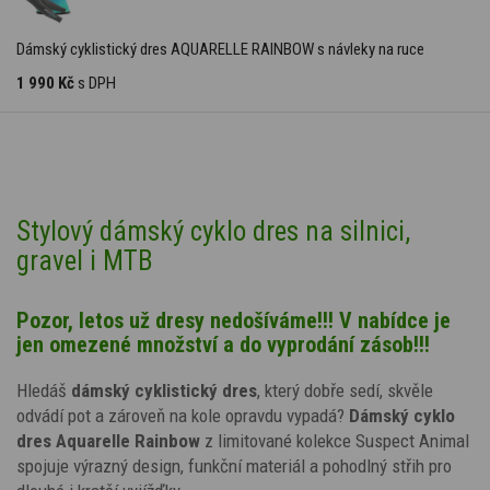
Dámský cyklistický dres AQUARELLE RAINBOW s návleky na ruce
1 990 Kč
s DPH
Stylový dámský cyklo dres na silnici,
gravel i MTB
Pozor, letos už dresy nedošíváme!!! V nabídce je
jen omezené množství a do vyprodání zásob!!!
Hledáš
dámský cyklistický dres
, který dobře sedí, skvěle
odvádí pot a zároveň na kole opravdu vypadá?
Dámský cyklo
dres
A
quarelle Rainbow
z limitované kolekce Suspect Animal
spojuje výrazný design, funkční materiál a pohodlný střih pro