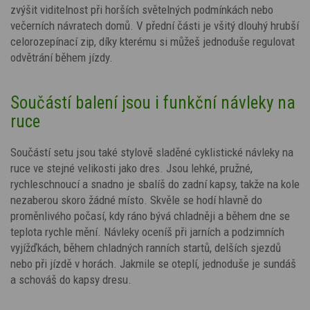
zvýšit viditelnost při horších světelných podmínkách nebo
večerních návratech domů. V přední části je všitý dlouhý hrubší
celorozepínací zip, díky kterému si můžeš jednoduše regulovat
odvětrání během jízdy.
Součástí balení jsou i funkční návleky na
ruce
Součástí setu jsou také stylově sladěné cyklistické návleky na
ruce ve stejné velikosti jako dres. Jsou lehké, pružné,
rychleschnoucí a snadno je sbalíš do zadní kapsy, takže na kole
nezaberou skoro žádné místo. Skvěle se hodí hlavně do
proměnlivého počasí, kdy ráno bývá chladněji a během dne se
teplota rychle mění. Návleky oceníš při jarních a podzimních
vyjížďkách, během chladných ranních startů, delších sjezdů
nebo při jízdě v horách. Jakmile se oteplí, jednoduše je sundáš
a schováš do kapsy dresu.