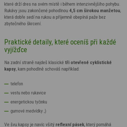
které drží dres na svém místě i během intenzivnějšího pohybu.
Rukávy jsou zakončené pohodlnou
4,5 cm širokou manžetou
,
která dobře sedí na rukou a příjemně obepíná paže bez
zbytečného škrcení.
Praktické detaily, které oceníš při každé
vyjížďce
Na zadní straně najdeš klasické
tři otevřené cyklistické
kapsy
, kam pohodlně schováš například:
telefon
vestu nebo rukavice
energetickou tyčinku
gumové medvídky ;)
Ve švu kapsy je navíc všitý
reflexní pásek
, který pomáhá