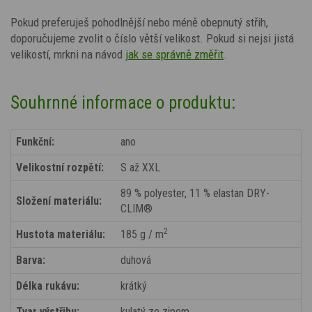
Pokud preferuješ pohodlnější nebo méně obepnutý střih,
doporučujeme zvolit o číslo větší velikost.
Pokud si nejsi jistá
velikostí, mrkni na návod
jak se správně změřit
.
Souhrnné informace o produktu:
Funkční:
ano
Velikostní rozpětí:
S až XXL
89 % polyester, 11 % elastan DRY-
Složení materiálu:
CLIM®
2
Hustota materiálu:
185 g / m
Barva:
duhová
Délka rukávu:
krátký
Tvar výstřihu:
kulatý ze zipem