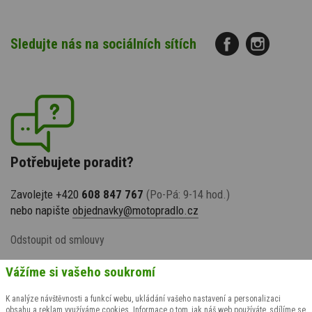
Sledujte nás na sociálních sítích
Potřebujete poradit?
Zavolejte +420
608 847 767
(Po-Pá: 9-14 hod.)
nebo napište
objednavky@motopradlo.cz
Odstoupit od smlouvy
Vážíme si vašeho soukromí
K analýze návštěvnosti a funkcí webu, ukládání vašeho nastavení a personalizaci
obsahu a reklam využíváme cookies. Informace o tom, jak náš web používáte, sdílíme se