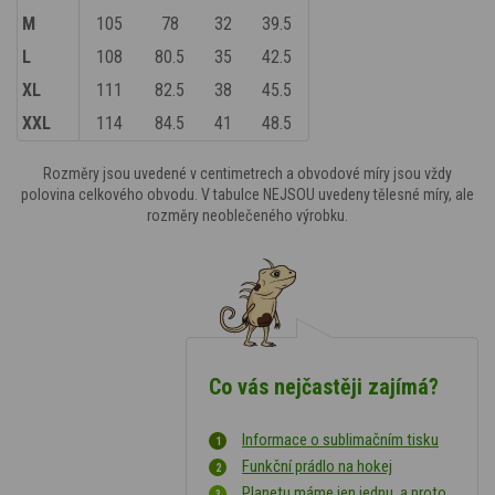
M
105
78
32
39.5
L
108
80.5
35
42.5
XL
111
82.5
38
45.5
XXL
114
84.5
41
48.5
Rozměry jsou uvedené v centimetrech a obvodové míry jsou vždy
polovina celkového obvodu. V tabulce NEJSOU uvedeny tělesné míry, ale
rozměry neoblečeného výrobku.
Co vás nejčastěji zajímá?
Informace o sublimačním tisku
Funkční prádlo na hokej
Planetu máme jen jednu, a proto