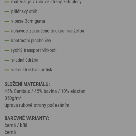
materiál je z rubové strany zateplený
přiléhavý střih
v pase 3cm guma
nohavice zakončené širokou manžetou
kontrastní ploché švy
rychlý transport vlhkosti
snadná údržba
velmi atraktivní potisk
SLOŽENÍ MATERIÁLU:
45% Bambus / 45% bavlna / 10% elastan
2
350g/m
úprava rubové strany počesáním
BAREVNÉ VARIANTY:
černá / bílá
černá