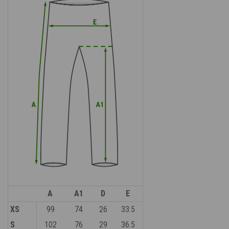
A
A1
D
E
XS
99
74
26
33.5
S
102
76
29
36.5