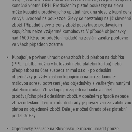
konečné včetně DPH. Předložením platné poukázky na slevu
může kupující u prodávajícího uplatnit nárok na slevu z kupní ceny
ve výši uvedené na poukázce. Slevy se nevztahují na již slevněné
zboží. Případné slevy z ceny zboží poskytnuté prodávajícím
kupujícímu nelze vzájemně kombinovat. V případě objednávky
nad 1500 Kč je po odečtení nákladů na zaslání zásilky poštovné
ve všech případech zdarma
Kupující je povinen uhradit cenu zboží buď platbou na dobírku
(PPL - platba možná v hotovosti nebo platební kartou) nebo
předplatbou na účet suspect animal s.r.o. - po odeslání
objednávky je vždy zasláno kupujícímu na jím zadanou e-
mailovou adresu potvrzení jeho objednávky s veškerými nutnými
platebními údaji. Zboží kupující zaplatí na bankovní účet
prodávajícího před odesláním zboží, v opačném případě nebude
zboží odesláno. Tento způsob úhrady je považován za zálohovou
platbu na objednané zboží. Dále je možná úhrada přes platební
portál GoPay.
Objednávky zasílané na Slovensko je možné uhradit pouze