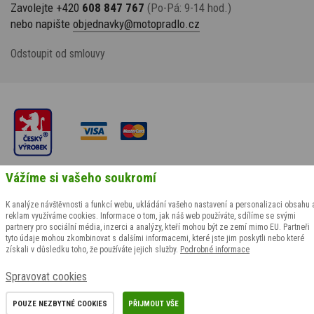
Zavolejte +420
608 847 767
(Po-Pá: 9-14 hod.)
nebo napište
objednavky@motopradlo.cz
Odstoupit od smlouvy
© 2009-2026 suspect animal s.r.o., všechna práva vyhrazena
Vážíme si vašeho soukromí
Grafický návrh
KošnarDesign.cz
& realizace
CZECHGROUP.cz
K analýze návštěvnosti a funkcí webu, ukládání vašeho nastavení a personalizaci obsahu 
reklam využíváme cookies. Informace o tom, jak náš web používáte, sdílíme se svými
partnery pro sociální média, inzerci a analýzy, kteří mohou být ze zemí mimo EU. Partneři
tyto údaje mohou zkombinovat s dalšími informacemi, které jste jim poskytli nebo které
získali v důsledku toho, že používáte jejich služby.
Podrobné informace
Spravovat cookies
POUZE NEZBYTNÉ COOKIES
PŘIJMOUT VŠE