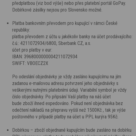
předplatbou (viz bod výše) nebo přes platební portál GoPay.
Dobírkové zásilky nejsou pro Slovensko možné.
Platba bankovním převodem pro kupující v rámci České
republiky:
platba převodem z účtu u jakékoliv banky na účet prodávajícího:
č.ú.: 4211072934/6800, Sberbank CZ, a.s.
účet pro platby v eur:
IBAN: 3968000000004211072934
SWIFT: VBOECZ2X
Po odeslání objednávky je vždy zasláno kupujícímu na jím
zadanou e-mailovou adresu potvrzení jeho objednávky s
veškerými nutnými platebními údaji. Variabilní symbol je vždy
číslo objednávky. Po připsání Vaší platby na náš účet
bude zboží ihned expedováno. Pokud není objednávka bez
odečtení nákladů na přepravu vyšší než 1500Kč , tak je výše
poštovného v případě platby na účet u PPL kurýra 95Kč.
Dobírkou – zboží objednané kupujícím bude zasláno na dobírku