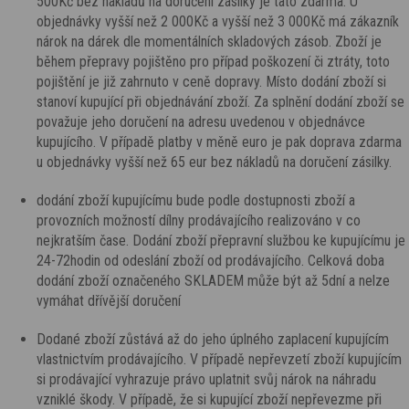
500Kč bez nákladů na doručení zásilky je tato zdarma. U
objednávky vyšší než 2 000Kč a vyšší než 3 000Kč má zákazník
nárok na dárek dle momentálních skladových zásob. Zboží je
během přepravy pojištěno pro případ poškození či ztráty, toto
pojištění je již zahrnuto v ceně dopravy. Místo dodání zboží si
stanoví kupující při objednávání zboží. Za splnění dodání zboží se
považuje jeho doručení na adresu uvedenou v objednávce
kupujícího. V případě platby v měně euro je pak doprava zdarma
u objednávky vyšší než 65 eur bez nákladů na doručení zásilky.
dodání zboží kupujícímu bude podle dostupnosti zboží a
provozních možností dílny prodávajícího realizováno v co
nejkratším čase. Dodání zboží přepravní službou ke kupujícímu je
24-72hodin od odeslání zboží od prodávajícího. Celková doba
dodání zboží označeného SKLADEM může být až 5dní a nelze
vymáhat dřívější doručení
Dodané zboží zůstává až do jeho úplného zaplacení kupujícím
vlastnictvím prodávajícího. V případě nepřevzetí zboží kupujícím
si prodávající vyhrazuje právo uplatnit svůj nárok na náhradu
vzniklé škody. V případě, že si kupující zboží nepřevezme při