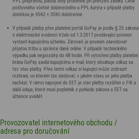
PPL přepravou, platba tedy proběhne při převzetí zásilky. Cena
poštovného včetně doběrečného u PPL kurýra v případě platby
dobírkou je 95Kč + 35Kč doběrečné.
V případě platby přes platební portál GoPay je podle § 25 zákona
o elektronické evidenci tržeb od 1.3.2017 prodávající povinen
vystavit kupujícímu účtenku. Zároveň je povinen zaevidovat
přijatou tržbu u správce daně online. V případě technického
výpadku pak nejpozději do 48 hodin. Při vytvoření platby platební
brána GoPay zasílá kupujícímu e-mail, který obsahuje odkaz na
tzv. stav platby. Přes tento odkaz si kupující může zobrazit
rozhraní, ve kterém lze sledovat, v jakém stavu se jeho platba
nachází. V rámci napojení do EET je stav platby rozšířen o FIK a
další údaje, které musí poplatník z pohledu zákona o EET na
účtence uvádět.
Provozovatel internetového obchodu /
adresa pro doručování