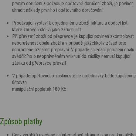
prvním doručení a požaduje opětovné doručení zboží, je povinen
uhradit náklady prvního i opětovného doručování.
Prodávající vystaví k objednanému zboží fakturu a dodací list,
které zároveň slouží jako záruční list
Při převzetí zboží od přepravce je kupující povinen zkontrolovat
neporušenost obalu zboží a v případě jakýchkoliv závad toto
neprodleně oznámit přepravci. V případě shledání porušení obalu
svědčícího o neoprávněném vniknutí do zásilky nemusí kupující
zásilku od přepravce převzít
V případě opětovného zaslání stejné objednávky bude kupujícímu
účtován
manipulační poplatek 180 Kč
Způsob platby
Ceny výrobků uvedené na internetové stránce jsou pro kupujícího