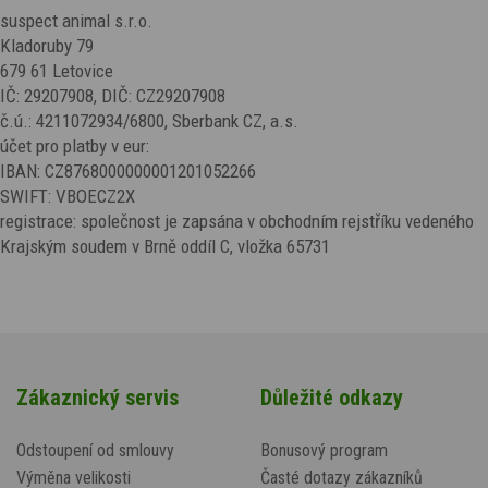
suspect animal s.r.o.
Kladoruby 79
679 61 Letovice
IČ: 29207908, DIČ: CZ29207908
č.ú.: 4211072934/6800, Sberbank CZ, a.s.
účet pro platby v eur:
IBAN:
CZ8768000000001201052266
SWIFT: VBOECZ2X
registrace: společnost je zapsána v obchodním rejstříku vedeného
Krajským soudem v Brně oddíl C, vložka 65731
Zákaznický servis
Důležité odkazy
Odstoupení od smlouvy
Bonusový program
Výměna velikosti
Časté dotazy zákazníků