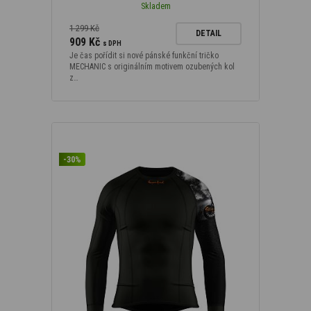
Skladem
1 299 Kč
DETAIL
909 Kč
s DPH
Je čas pořídit si nové pánské funkční tričko
MECHANIC s originálním motivem ozubených kol
z…
-30%