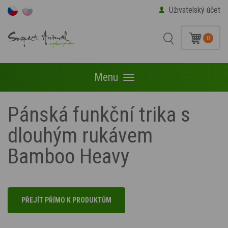
Uživatelský účet
0
Menu
Menu
Pánská funkční trika s
dlouhým rukávem
Bamboo Heavy
PŘEJÍT PŘÍMO K PRODUKTŮM