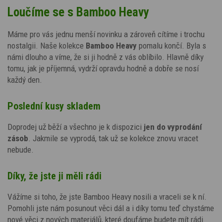
Loučíme se s Bamboo Heavy
Máme pro vás jednu menší novinku a zároveň cítíme i trochu
nostalgii. Naše kolekce
Bamboo Heavy
pomalu končí. Byla s
námi dlouho a víme, že si ji hodně z vás oblíbilo. Hlavně díky
tomu, jak je příjemná, vydrží opravdu hodně a dobře se nosí
každý den.
Poslední kusy skladem
Doprodej už běží a všechno je k dispozici
jen do vyprodání
zásob
. Jakmile se vyprodá, tak už se kolekce znovu vracet
nebude.
Díky, že jste ji měli rádi
Vážíme si toho, že jste Bamboo Heavy nosili a vraceli se k ní.
Pomohli jste nám posunout věci dál a i díky tomu teď chystáme
nové věci z nových materiálů, které doufáme budete mít rádi