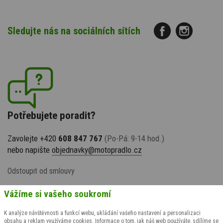
Sledujte nás na sociálních sítích
Potřebujete poradit?
Zavolejte +420
608 847 767
(Po-Pá: 9-14 hod.)
nebo napište
objednavky@motopradlo.cz
Odstoupit od smlouvy
Vážíme si vašeho soukromí
K analýze návštěvnosti a funkcí webu, ukládání vašeho nastavení a personalizaci
obsahu a reklam využíváme cookies. Informace o tom, jak náš web používáte, sdílíme se