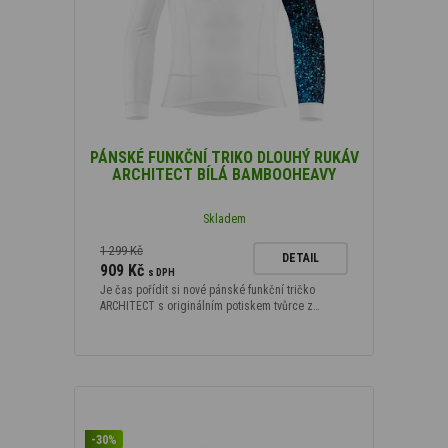
Podle velikosti
L
(9)
XL
(9)
PÁNSKÉ FUNKČNÍ TRIKO DLOUHÝ RUKÁV
ARCHITECT BÍLÁ BAMBOOHEAVY
XXL
(9)
S
(4)
Skladem
M
(4)
1 299 Kč
DETAIL
909 Kč
s DPH
Je čas pořídit si nové pánské funkční tričko
ARCHITECT s originálním potiskem tvůrce z…
-30%