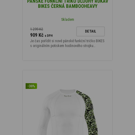
PÁNSKÉ FUNKČNÍ TRIKO DLOUHÝ RUKÁV
BIKES ČERNÁ BAMBOOHEAVY
Skladem
1 299 Kč
DETAIL
909 Kč
s DPH
Je čas pořídit si nové pánské funkční tričko BIKES
s originálním potiskem hodinového strojku…
-30%