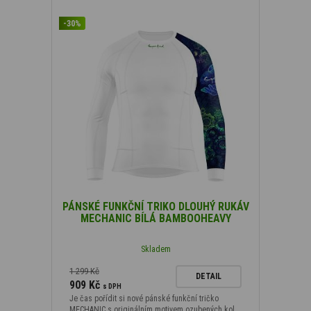
-30%
PÁNSKÉ FUNKČNÍ TRIKO DLOUHÝ RUKÁV
MECHANIC BÍLÁ BAMBOOHEAVY
Skladem
1 299 Kč
DETAIL
909 Kč
s DPH
Je čas pořídit si nové pánské funkční tričko
MECHANIC s originálním motivem ozubených kol