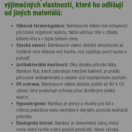
výjimečných vlastností, které ho odlišují
od jiných materiálů:
Výborná termoregulace:
Bambusové vlákno má schopnost
přirozeně regulovat teplotu, takže udržuje tělo v chladu
během léta a v teple během zimy.
Vysoká savost:
Bambusové vlákno dokáže absorbovat až
čtyřikrát více vlhkosti než bavlna, což zajišťuje pocit sucha a
pohodlí.
Antibakteriální vlastnosti:
Díky obsahu přírodní látky
Bamboo Kun, která zabraňuje množení bakterií, je prádlo
přirozeně antibakteriální a odolné vůči nepříjemným pachům.
UV ochrana:
Bambusové vlákno dokáže pohltit až 90 % UV
záření, čímž poskytuje ochranu před škodlivými účinky
slunce.
Hypoalergenní:
Bambus je jemný a vhodný pro lidi s
citlivou pokožkou nebo náchylné k alergiím, protože nedráždí
pokožku.
Ekologicky šetrné:
Bambus je obnovitelný zdroj, který
roste velmi rychle a bez použití pesticidů. Navíc výroba